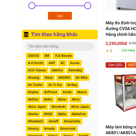
Lọc
Máy đo định lư
đường CVSA HC
Tìm theo hãng khác
Hàng chính hãn
2,290,000đ
3,9
★
5
Còn hàng 
2GOOD
3M
7LS Beauty
A.O.Smith
AAP
AC
Acnos
25%
HOT
Giảm
ACS-Taiwan
Adelino
Advindeq
Ahuang
Aikyo
AIQURA
Air Bike
Air Cooler
Air O Dry
Airdog
Airplus
AirProce
Airtek
Akaco
AkiFan
Akiko
Akino
Akira
Akira Japan
Akirakoki
Akita Japan
Alaska
Allfyll
Alpha
AlphaFan
Altenbach
Amalfi
Amaxtools
Máy làm bỏng 
Ameca
Ameda
Amercook
AK801/AK801A 
American
Amica
Amica
Amtek