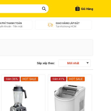
0
Giỏ Hàng
N PHÍ THANH TOÁN
GIAO HÀNG LẮP ĐẶT
ển khoản - Tiền mặt
Tại nhà trong HCM
Sắp xếp theo:
Mới nhất
36%
HOT SALE
41%
HOT SALE
Giảm
Giảm