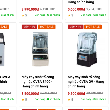
Hàng chính hãng
3,990,000đ
5,600,000đ
84,000đ
6,190,000đ
9,284,000đ
- Giao nhanh
★
5
Còn hàng - Giao nhanh
★
5
Còn hàng - Giao nhanh
 SALE
41%
HOT SALE
44%
HOT SALE
Giảm
Giảm
n CVSA
Máy xay sinh tố công
Máy xay sinh tố công
chính
nghiệp CVSA S400 -
nghiệp CVSA Q9 - Hàng
Hàng chính hãng
chính hãng
8,500,000đ
9,500,000đ
650,000đ
14,312,000đ
17,022,000đ
- Giao nhanh
★
5
Còn hàng - Giao nhanh
★
5
Còn hàng - Giao nhanh