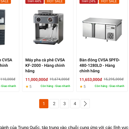
 SALE
44%
HOT SALE
24%
HOT SALE
Giảm
Giảm
n CVSA
Máy pha cà phê CVSA
Bàn đông CVSA SPFD-
chính
KF-2000 - Hàng chính
480-1280LD - Hàng
hãng
chính hãng
11,000,000đ
11,653,000đ
,110,000đ
19,674,000đ
15,295,000đ
- Giao nhanh
★
5
Còn hàng - Giao nhanh
★
5
Còn hàng - Giao nhanh
1
2
3
4
h của Trung Quốc, tập trung vào chuỗi cung ứng với các lĩnh vực c