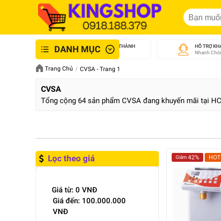
GIAO NHANH NỘI THÀNH
HỖ TRỢ KH
DANH MỤC
An Toàn - Tận Tâm
Nhanh Chón
Trang Chủ
CVSA - Trang 1
CVSA
Tổng cộng 64 sản phẩm CVSA đang khuyến mãi tại H
Lọc theo giá
42%
HOT
Giảm
Giá từ:
0
VNĐ
Giá đến:
100.000.000
VNĐ