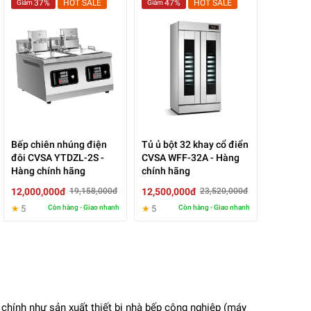
37%
HOT SALE
47%
HOT SALE
Giảm
Giảm
Bếp chiên nhúng điện
Tủ ủ bột 32 khay cổ điển
đôi CVSA YTDZL-2S -
CVSA WFF-32A - Hàng
Hàng chính hãng
chính hãng
12,000,000đ
12,500,000đ
19,158,000đ
23,520,000đ
★
5
Còn hàng - Giao nhanh
★
5
Còn hàng - Giao nhanh
hính như sản xuất thiết bị nhà bếp công nghiệp (máy