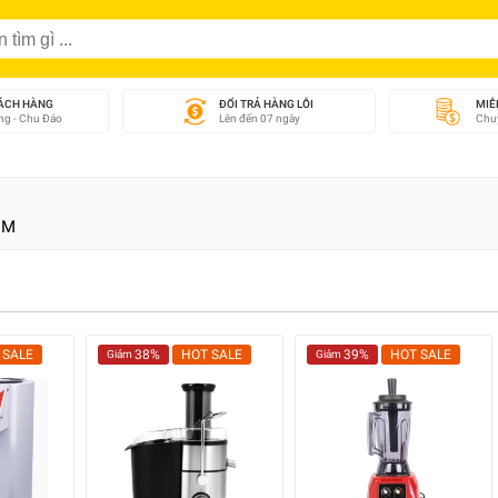
ÁCH HÀNG
ĐỔI TRẢ HÀNG LỖI
MIỄ
g - Chu Đáo
Lên đến 07 ngày
Chuy
CM
 SALE
38%
HOT SALE
39%
HOT SALE
Giảm
Giảm