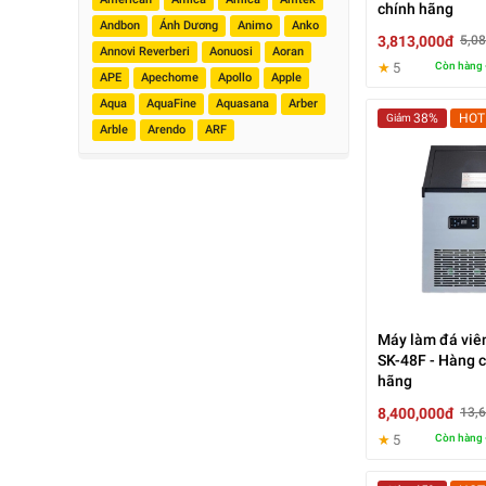
chính hãng
Andbon
Ánh Dương
Animo
Anko
3,813,000đ
5,0
Annovi Reverberi
Aonuosi
Aoran
★
5
Còn hàng 
APE
Apechome
Apollo
Apple
Aqua
AquaFine
Aquasana
Arber
38%
HOT
Giảm
Arble
Arendo
ARF
Máy làm đá viê
SK-48F - Hàng 
hãng
8,400,000đ
13,
★
5
Còn hàng 