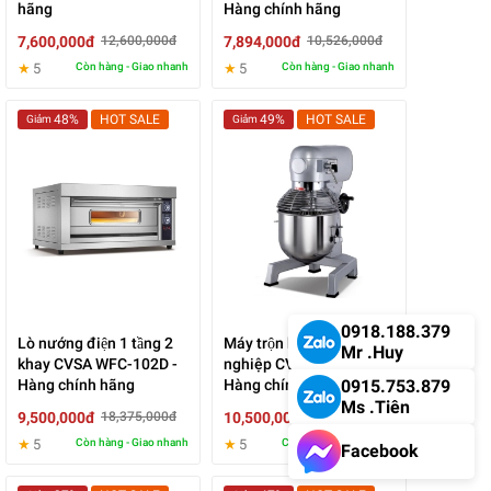
hãng
Hàng chính hãng
7,600,000đ
7,894,000đ
12,600,000đ
10,526,000đ
★
5
Còn hàng - Giao nhanh
★
5
Còn hàng - Giao nhanh
48%
HOT SALE
49%
HOT SALE
Giảm
Giảm
0918.188.379
Lò nướng điện 1 tầng 2
Máy trộn bột công
Mr .Huy
khay CVSA WFC-102D -
nghiệp CVSA B20M -
0915.753.879
Hàng chính hãng
Hàng chính hãng
Ms .Tiên
9,500,000đ
10,500,000đ
18,375,000đ
20,580,000đ
★
5
Còn hàng - Giao nhanh
★
5
Còn hàng - Giao nhanh
Facebook