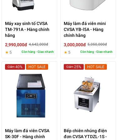
Máy xay sinh tố CVSA
Máy làm đá viên mini
TM-791A - Hàng chính
CVSA YB-l5A - Hàng
hãng
chính hãng
2,990,000đ
3,000,000đ
4,642,000đ
5,050,000đ
★
5
Còn hàng - Giao nhanh
★
5
Còn hàng - Giao nhanh
40%
HOT SALE
25%
HOT SALE
Giảm
Giảm
Máy làm đá viên CVSA
Bếp chiên nhúng điện
SK-30F - Hàng chính
đơn CVSA YTDZL-1S -