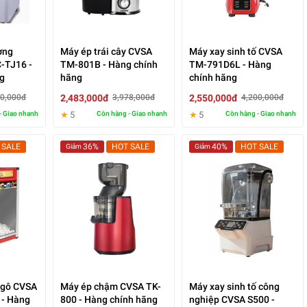
ợng
Máy ép trái cây CVSA
Máy xay sinh tố CVSA
-TJ16 -
TM-801B - Hàng chính
TM-791D6L - Hàng
g
hãng
chính hãng
2,483,000đ
2,550,000đ
60,000đ
3,978,000đ
4,200,000đ
- Giao nhanh
★
5
Còn hàng - Giao nhanh
★
5
Còn hàng - Giao nhanh
 SALE
36%
HOT SALE
40%
HOT SALE
Giảm
Giảm
ngô CVSA
Máy ép chậm CVSA TK-
Máy xay sinh tố công
- Hàng
800 - Hàng chính hãng
nghiệp CVSA S500 -