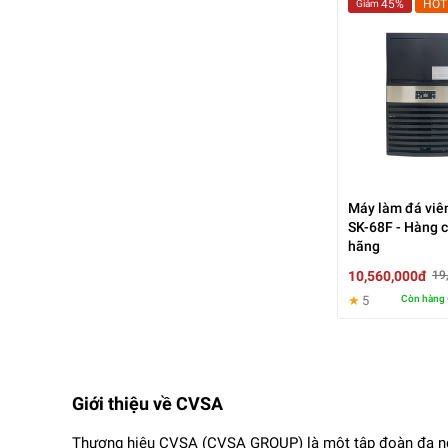
45%
HOT
Giảm
Máy làm đá viê
SK-68F - Hàng 
hãng
10,560,000đ
19
★
5
Còn hàng 
Giới thiệu về CVSA
Thương hiệu CVSA (CVSA GROUP) là một tập đoàn đa ngàn