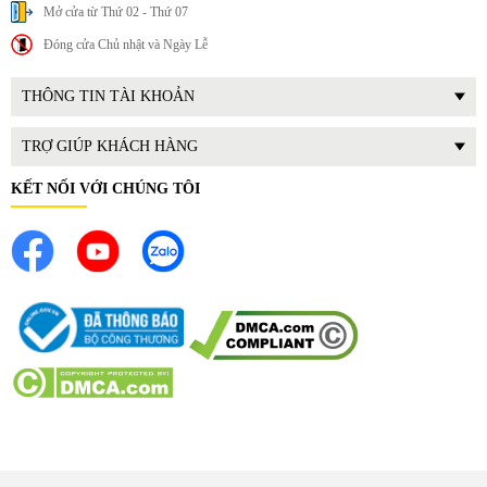
Mở cửa từ Thứ 02 - Thứ 07
4 vòi hoạt động độc lập cho phép pha nhiều loại nước cùng
Đóng cửa Chủ nhật và Ngày Lễ
lúc, phù hợp phục vụ đông người.
Bảng điều khiển trực quan, dễ thao tác giúp chọn chức năng
THÔNG TIN TÀI KHOẢN
và điều chỉnh nhanh chóng.
Hệ thống gia nhiệt ổn định đảm bảo nước nóng đạt nhiệt
TRỢ GIÚP KHÁCH HÀNG
độ chuẩn và đều giữa các vòi.
Dung tích bình chứa lớn phù hợp dùng cho gia đình đông,
KẾT NỐI VỚI CHÚNG TÔI
văn phòng hoặc quán nhỏ.
Chức năng pha tự động tiết kiệm thời gian, giảm thao tác
thủ công.
Chế độ làm sạch nhanh giúp vệ sinh máy đơn giản và giữ
thiết bị bền lâu.
Thiết kế bền chắc, dễ lau chùi mang lại trải nghiệm sử dụng
thoải mái.
Hoạt động êm ái và tiết kiệm điện phù hợp cho sử dụng
thường xuyên hàng ngày.