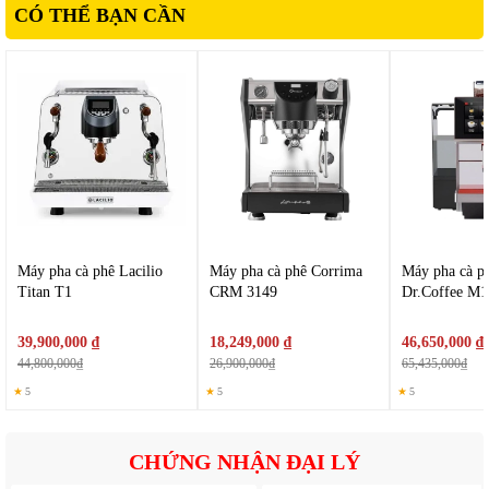
CÓ THỂ BẠN CẦN
Vòi 3: lấy nước trái cây hoặc nước trà đã được chuẩn bị
Việc phân chia vòi theo chức năng giúp nhân viên pha chế không
cần chuyển đổi nguồn nguyên liệu liên tục, từ đó rút ngắn thời
gian làm việc và nâng cao tốc độ phục vụ.
Máy pha cà phê Lacilio
Máy pha cà phê Corrima
Máy pha cà p
Titan T1
CRM 3149
Dr.Coffee M
39,900,000 ₫
18,249,000 ₫
46,650,000 ₫
44,800,000₫
26,900,000₫
65,435,000₫
★
5
★
5
★
5
CHỨNG NHẬN ĐẠI LÝ