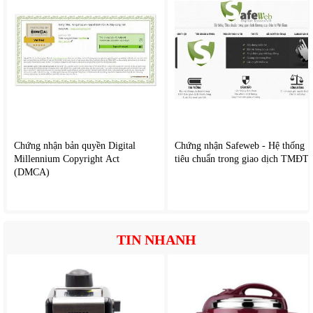
Hệ thống bơm nguyên liệu của máy không chỉ hoạt động
êm ái mà còn đảm bảo áp lực ổn định ở từng vòi, giúp dòng
nguyên liệu chảy đều và liên tục trong suốt ca phục vụ - từ
đó đảm bảo hương vị đồ uống chuẩn xác theo công thức
Không xảy ra tình trạng nguyên liệu chảy yếu khi máy hoạt
động liên tục
Không cần đợi lâu cho lần lấy tiếp theo
Chứng nhận bản quyền Digital
Chứng nhận Safeweb - Hệ thống
Millennium Copyright Act
tiêu chuẩn trong giao dịch TMĐT
(DMCA)
TIN NHANH