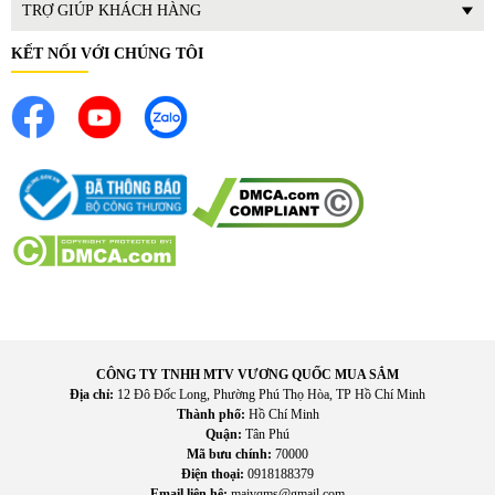
TRỢ GIÚP KHÁCH HÀNG
KẾT NỐI VỚI CHÚNG TÔI
CÔNG TY TNHH MTV VƯƠNG QUỐC MUA SẮM
Địa chỉ:
12 Đô Đốc Long, Phường Phú Thọ Hòa, TP Hồ Chí Minh
Thành phố:
Hồ Chí Minh
Quận:
Tân Phú
Mã bưu chính:
70000
Điện thoại:
0918188379
Email liên hệ:
maivqms@gmail.com