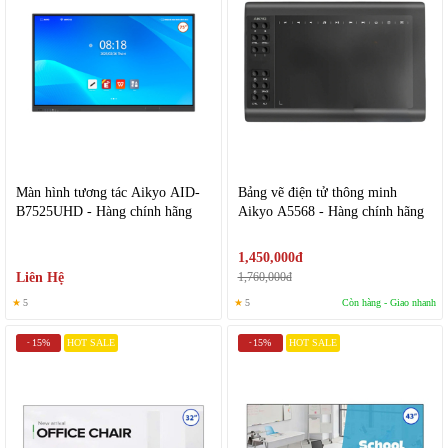
Màn hình tương tác Aikyo AID-
Bảng vẽ điện tử thông minh
B7525UHD - Hàng chính hãng
Aikyo A5568 - Hàng chính hãng
1,450,000đ
Liên Hệ
1,760,000đ
★
5
★
5
Còn hàng - Giao nhanh
15%
HOT SALE
15%
HOT SALE
-
-