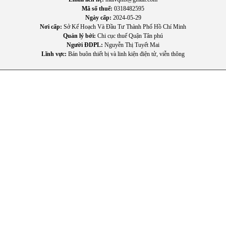
Mã số thuế:
0318482595
Ngày cấp:
2024-05-29
Nơi cấp:
Sở Kế Hoạch Và Đầu Tư Thành Phố Hồ Chí Minh
Quản lý bởi:
Chi cục thuế Quận Tân phú
Người ĐDPL:
Nguyễn Thị Tuyết Mai
Lĩnh vực:
Bán buôn thiết bị và linh kiện điện tử, viễn thông