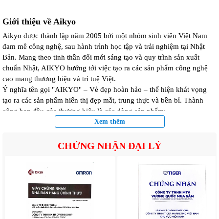
Giới thiệu về Aikyo
Aikyo được thành lập năm 2005 bởi một nhóm sinh viên Việt Nam
đam mê công nghệ, sau hành trình học tập và trải nghiệm tại Nhật
Bản. Mang theo tinh thần đổi mới sáng tạo và quy trình sản xuất
chuẩn Nhật, AIKYO hướng tới việc tạo ra các sản phẩm công nghệ
cao mang thương hiệu và trí tuệ Việt.
Ý nghĩa tên gọi "AIKYO" – Vẻ đẹp hoàn hảo – thể hiện khát vọng
tạo ra các sản phẩm hiển thị đẹp mắt, trung thực và bền bỉ. Thành
công ban đầu của thương hiệu là các dòng sản phẩm:
Xem thêm
Máy chấm công, điểm danh dùng công nghệ Face ID
Kiosk, thiết bị hội nghị truyền hình
Camera trực tuyến, Tivi thông minh, màn hình tương tác, màn hình
CHỨNG NHẬN ĐẠI LÝ
ghép, màn hình LED
Tất cả đều được phát triển theo tiêu chuẩn 5S và Kaizen Nhật Bản,
kiểm soát chặt chẽ từ linh kiện đầu vào đến lắp ráp, kiểm thử và vận
hành thực tế.
Trong lĩnh vực giáo dục, AIKYO tiên phong ứng dụng công nghệ và
AI để hỗ trợ dạy – học hiệu quả, tạo môi trường học tập tương tác,
hiện đại, đồng hành cùng giáo viên và học sinh qua các thiết bị đạt