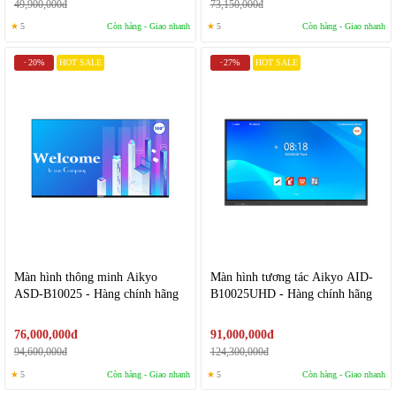
49,900,000đ
73,150,000đ
★
5
Còn hàng - Giao nhanh
★
5
Còn hàng - Giao nhanh
20%
HOT SALE
27%
HOT SALE
-
-
Màn hình thông minh Aikyo
Màn hình tương tác Aikyo AID-
ASD-B10025 - Hàng chính hãng
B10025UHD - Hàng chính hãng
76,000,000đ
91,000,000đ
94,600,000đ
124,300,000đ
★
5
Còn hàng - Giao nhanh
★
5
Còn hàng - Giao nhanh