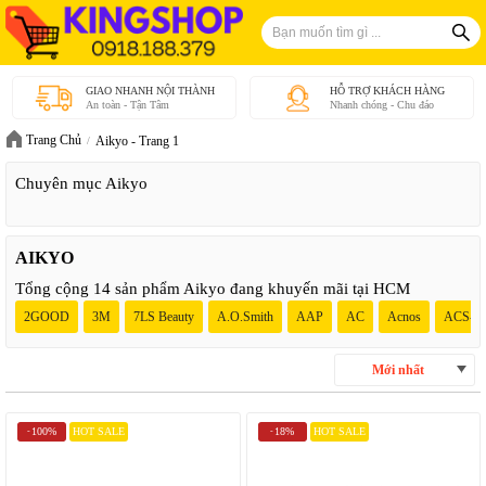
GIAO NHANH NỘI THÀNH
HỖ TRỢ KHÁCH HÀNG
An toàn - Tận Tâm
Nhanh chóng - Chu đáo
Trang Chủ
Aikyo - Trang 1
Chuyên mục Aikyo
AIKYO
Tổng cộng 14 sản phẩm Aikyo đang khuyến mãi tại HCM
2GOOD
3M
7LS Beauty
A.O.Smith
AAP
AC
Acnos
ACS-Ta
Mới nhất
100%
HOT SALE
18%
HOT SALE
-
-