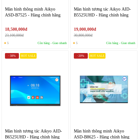
Màn hình thông minh Aikyo
Màn hình tương tác Aikyo AID-
ASD-B7525 - Hàng chính hãng
B5525UHD - Hàng chính hãng
18,500,000đ
19,000,000đ
23,100,000đ
30,800,000đ
★
5
Còn hàng - Giao nhanh
★
5
Còn hàng - Giao nhanh
38%
HOT SALE
20%
HOT SALE
-
-
Màn hình tương tác Aikyo AID-
Màn hình thông minh Aikyo
B6525UHD - Hàng chính hãng
ASD-B8625 - Hàng chính hãng