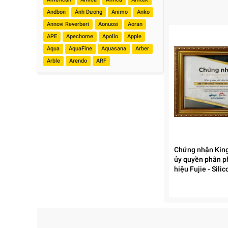
Andbon
Ánh Dương
Animo
Anko
Annovi Reverberi
Aonuosi
Aoran
APE
Apechome
Apollo
Apple
Aqua
AquaFine
Aquasana
Arber
Arble
Arendo
ARF
Chứng nhận King
ủy quyền phân p
hiệu Fujie - Sili