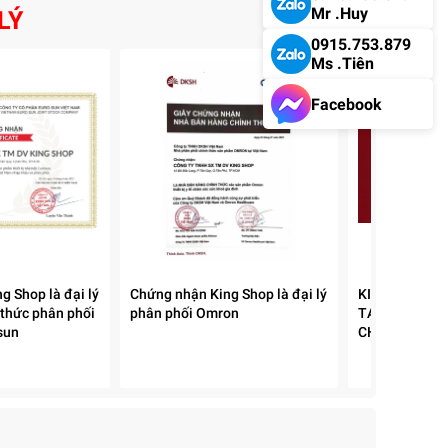
Mr .Huy
LÝ
0915.753.879
Ms .Tiên
Facebook
g Shop là đại lý
Chứng nhận King Shop là đại lý
KING SHOP V
 thức phân phối
phân phối Omron
TẠI HỘI NGH
sun
CHIẾN LƯỢC 