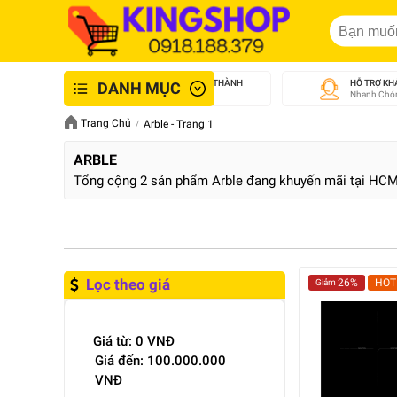
GIAO NHANH NỘI THÀNH
HỖ TRỢ KH
DANH MỤC
An Toàn - Tận Tâm
Nhanh Chón
Trang Chủ
Arble - Trang 1
ARBLE
Tổng cộng 2 sản phẩm Arble đang khuyến mãi tại HC
Lọc theo giá
26%
HOT
Giảm
Giá từ:
0
VNĐ
Giá đến:
100.000.000
VNĐ