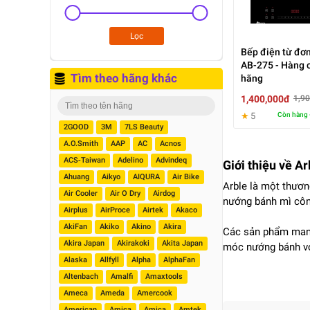
Lọc
Bếp điện từ đơn
AB-275 - Hàng 
Tìm theo hãng khác
hãng
1,400,000đ
1,9
★
5
Còn hàng 
2GOOD
3M
7LS Beauty
A.O.Smith
AAP
AC
Acnos
ACS-Taiwan
Adelino
Advindeq
Giới thiệu về Ar
Ahuang
Aikyo
AIQURA
Air Bike
Arble là một thươn
Air Cooler
Air O Dry
Airdog
nướng bánh mì côn
Airplus
AirProce
Airtek
Akaco
AkiFan
Akiko
Akino
Akira
Các sản phẩm mang
Akira Japan
Akirakoki
Akita Japan
móc nướng bánh với
Alaska
Allfyll
Alpha
AlphaFan
Altenbach
Amalfi
Amaxtools
Ameca
Ameda
Amercook
American
Amica
Amica
Amtek