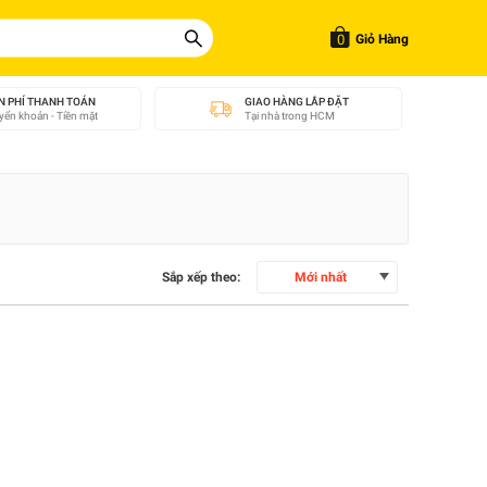
0
Giỏ Hàng
N PHÍ THANH TOÁN
GIAO HÀNG LẮP ĐẶT
ển khoản - Tiền mặt
Tại nhà trong HCM
Sắp xếp theo:
Mới nhất