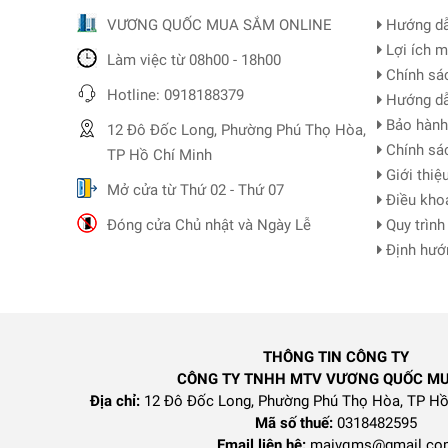
VƯƠNG QUỐC MUA SẮM ONLINE
Hướng dẫ
Lợi ích m
Làm việc từ 08h00 - 18h00
Chính sá
Hotline: 0918188379
Hướng dẫ
Bảo hành 
12 Đô Đốc Long, Phường Phú Thọ Hòa,
Chính sác
TP Hồ Chí Minh
Giới thiệu
Mở cửa từ Thứ 02 - Thứ 07
Điều kho
Đóng cửa Chủ nhật và Ngày Lễ
Quy trình
Định hướn
THÔNG TIN CÔNG TY
CÔNG TY TNHH MTV VƯƠNG QUỐC M
Địa chỉ:
12 Đô Đốc Long, Phường Phú Thọ Hòa, TP Hồ
Mã số thuế:
0318482595
Email liên hệ:
maivqms@gmail.co