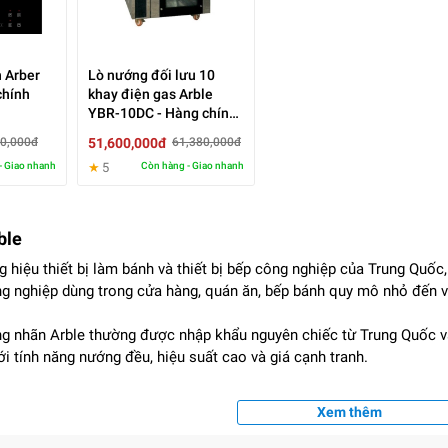
 Arber
Lò nướng đối lưu 10
chính
khay điện gas Arble
YBR-10DC - Hàng chính
hãng
51,600,000đ
00,000đ
61,380,000đ
- Giao nhanh
★
5
Còn hàng - Giao nhanh
ble
g hiệu thiết bị làm bánh và thiết bị bếp công nghiệp của Trung Quốc
g nghiệp dùng trong cửa hàng, quán ăn, bếp bánh quy mô nhỏ đến 
 nhãn Arble thường được nhập khẩu nguyên chiếc từ Trung Quốc và 
 tính năng nướng đều, hiệu suất cao và giá cạnh tranh.
Xem thêm