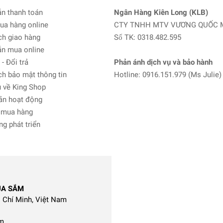
n thanh toán
Ngân Hàng Kiên Long (KLB)
ua hàng online
CTY TNHH MTV VƯƠNG QUỐC 
ch giao hàng
Số TK: 0318.482.595
n mua online
- Đổi trả
Phản ánh dịch vụ và bảo hành
h bảo mật thông tin
Hotline: 0916.151.979 (Ms Julie)
 về King Shop
ản hoạt động
 mua hàng
g phát triển
UA SẮM
 Chí Minh, Việt Nam
m