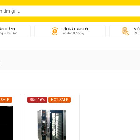
ÁCH HÀNG
ĐỔI TRẢ HÀNG LỖI
MIỄ
g - Chu Đáo
Lên đến 07 ngày
Chuy
M
 SALE
16%
HOT SALE
Giảm