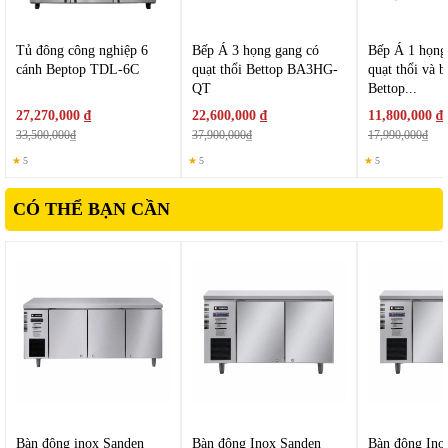
Tủ đông công nghiệp 6
Bếp Á 3 họng gang có
Bếp Á 1 họng
cánh Beptop TDL-6C
quạt thổi Bettop BA3HG-
quạt thổi và 
QT
Bettop...
27,270,000 ₫
22,600,000 ₫
11,800,000 ₫
33,500,000₫
37,900,000₫
17,990,000₫
★
5
★
5
★
5
CÓ THỂ BẠN CẦN
II. Tính năng nổi bật của
Tủ đông Bettop
TD2C
1. Làm lạnh nhanh và sâu
Tủ được trang bị hệ thống làm lạnh hiệu quả, giúp nhiệt độ giảm
nhanh sau khi khởi động. Khả năng duy trì mức nhiệt thấp ổn định
giúp thực phẩm được bảo quản lâu hơn mà không bị biến đổi chất
lượng.
Bàn đông inox Sanden
Bàn đông Inox Sanden
Bàn đông Ino