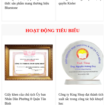
thức sản phẩm mang thương hiệu
quyền Kieler
Bluestone
3. Giữ nhiệt tốt – tiết kiệm điện
HOẠT ĐỘNG TIÊU BIỂU
Lớp cách nhiệt dày kết hợp với thiết kế kín giúp hạn chế thất
thoát hơi lạnh. Nhờ đó, máy nén không phải hoạt động liên tục,
góp phần tiết kiệm điện năng trong quá trình sử dụng.
4. Thiết kế tiện dụng
Tủ được thiết kế theo dạng tủ đứng, không chiếm nhiều diện tích
lắp đặt Cửa tủ đóng mở linh hoạt, hạn chế thoát hơi lạnh khi sử
dụng thường xuyên.
Giấy khen của chủ tịch Ủy ban
Công ty King Shop đạt thành tích
Nhân Dân Phường 8 Quận Tân
xuất sắc trong công tác hội khuyến
Bình
học