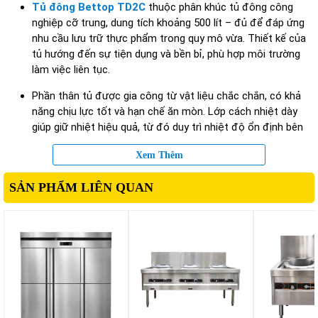
Tủ đông Bettop TD2C
thuộc phân khúc tủ đông công
nghiệp cỡ trung, dung tích khoảng 500 lít – đủ để đáp ứng
nhu cầu lưu trữ thực phẩm trong quy mô vừa. Thiết kế của
tủ hướng đến sự tiện dụng và bền bỉ, phù hợp môi trường
làm việc liên tục.
Phần thân tủ được gia công từ vật liệu chắc chắn, có khả
năng chịu lực tốt và hạn chế ăn mòn. Lớp cách nhiệt dày
giúp giữ nhiệt hiệu quả, từ đó duy trì nhiệt độ ổn định bên
trong tủ mà không tiêu tốn quá nhiều điện năng.
Xem Thêm
Không gian bên trong được bố trí khoa học, cho phép phân
loại thực phẩm dễ dàng. Người dùng có thể sắp xếp thịt, cá,
SẢN PHẨM LIÊN QUAN
hải sản hoặc thực phẩm đông lạnh theo từng khu vực riêng
biệt, giúp tối ưu quá trình sử dụng và kiểm soát hàng hóa.