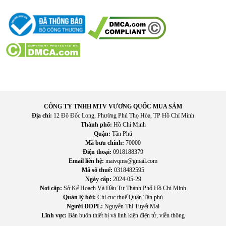
CÔNG TY TNHH MTV VƯƠNG QUỐC MUA SẮM
IV. Hướng dẫn sử dụng
Địa chỉ:
12 Đô Đốc Long, Phường Phú Thọ Hòa, TP Hồ Chí Minh
1. Lắp đặt và sử dụng tủ đúng cách
Thành phố:
Hồ Chí Minh
Quận:
Tân Phú
Mã bưu chính:
70000
Đặt tủ ở vị trí bằng phẳng, thông thoáng
Điện thoại:
0918188379
Kết nối nguồn điện ổn định
Email liên hệ:
maivqms@gmail.com
Điều chỉnh nhiệt độ phù hợp với loại thực phẩm
Mã số thuế:
0318482595
Không cho thực phẩm còn nóng vào tủ
Ngày cấp:
2024-05-29
Sắp xếp thực phẩm hợp lý, không nhồi nhét quá nhiều
Nơi cấp:
Sở Kế Hoạch Và Đầu Tư Thành Phố Hồ Chí Minh
Quản lý bởi:
Chi cục thuế Quận Tân phú
2. Lưu ý khi dùng
Người ĐDPL:
Nguyễn Thị Tuyết Mai
Lĩnh vực:
Bán buôn thiết bị và linh kiện điện tử, viễn thông