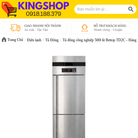
GIAO NHANH NỘI THÀNH
HỖ TRỢ KHÁCH HÀNG
An toàn - Tận Tâm
Nhanh chóng - Chu₫áo
Trang Chủ
Điện lạnh
Tủ Đông
Tủ đông công nghiệp 500l lít Bettop TD2C - Hàng 