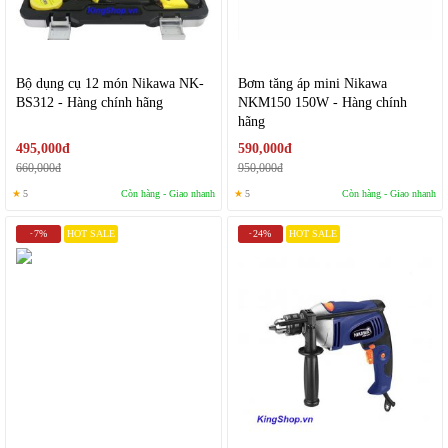
Bộ dụng cụ 12 món Nikawa NK-
Bơm tăng áp mini Nikawa
BS312 - Hàng chính hãng
NKM150 150W - Hàng chính
hãng
495,000đ
590,000đ
660,000đ
950,000đ
★
5
Còn hàng - Giao nhanh
★
5
Còn hàng - Giao nhanh
7%
HOT SALE
24%
HOT SALE
-
-