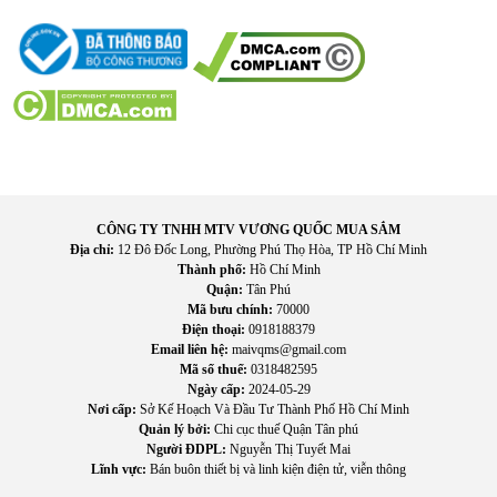
CÔNG TY TNHH MTV VƯƠNG QUỐC MUA SẮM
Địa chỉ:
12 Đô Đốc Long, Phường Phú Thọ Hòa, TP Hồ Chí Minh
Thành phố:
Hồ Chí Minh
Quận:
Tân Phú
Mã bưu chính:
70000
Điện thoại:
0918188379
Email liên hệ:
maivqms@gmail.com
Mã số thuế:
0318482595
Ngày cấp:
2024-05-29
Nơi cấp:
Sở Kế Hoạch Và Đầu Tư Thành Phố Hồ Chí Minh
Quản lý bởi:
Chi cục thuế Quận Tân phú
Người ĐDPL:
Nguyễn Thị Tuyết Mai
Lĩnh vực:
Bán buôn thiết bị và linh kiện điện tử, viễn thông