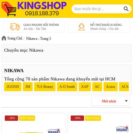
GIAO NHANH NỘI THÀNH
HỖ TRỢ KHÁCH HÀNG
An toàn - Tận Tâm
Nhanh chóng - Chu đáo
Trang Chủ
Nikawa - Trang 1
Chuyên mục Nikawa
NIKAWA
Tổng cộng 70 sản phẩm Nikawa đang khuyến mãi tại HCM
2GOOD
3M
7LS Beauty
A.O.Smith
AAP
AC
Acnos
ACS-Ta
Mới nhất
26%
HOT SALE
30%
HOT SALE
-
-