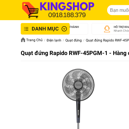
GIAO NHANH NỘI THÀNH
HỖ TRỢ KH
DANH MỤC
An Toàn - Tận Tâm
Nhanh Chón
Trang Chủ
Điện lạnh
Quạt đứng
Quạt đứng Rapido RWF-45P
Quạt đứng Rapido RWF-45PGM-1 - Hàng 