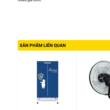
nhiều gia đình.
SẢN PHẨM LIÊN QUAN