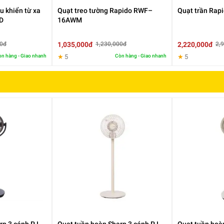
u khiển từ xa
Quạt treo tường Rapido RWF–
Quạt trần Rap
D
16AWM
1,035,000đ
2,220,000đ
00đ
1,230,000đ
2,
n hàng - Giao nhanh
★
5
Còn hàng - Giao nhanh
★
5
 ưu, Rapido RWF-45PGM-1 có khả năng tạo ra luồng gió mạnh 3500m