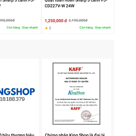
n Sharp 3 cánh PJ-
Quạt tuần hoàn Sharp 3 cánh PJ-
g.
W
CD227V-W 24W
1,250,000 đ
390,000đ
2,190,000đ
Còn hàng - Giao nhanh
★
5
Còn hàng - Giao nhanh
ở hữu thương hiệu
Chứng nhận King Shop là đại lý