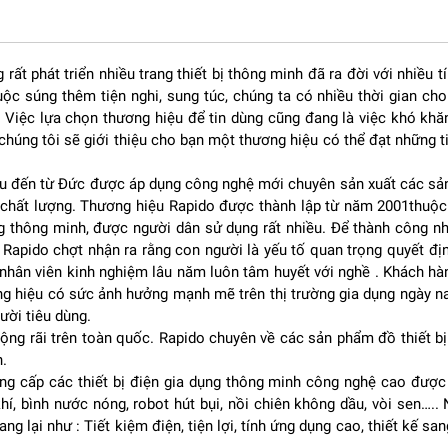
ối giản nhưng tinh tế. Thân quạt được làm từ vật liệu chất lượng cao,
rất phát triển nhiều trang thiết bị thông minh đã ra đời với nhiều 
chân đế rộng giúp quạt đứng vững vàng, hạn chế rung lắc trong quá
ộc súng thêm tiện nghi, sung túc, chúng ta có nhiều thời gian cho 
. Việc lựa chọn thương hiệu để tin dùng cũng đang là việc khó khă
 dàng hòa hợp với nhiều phong cách nội thất khác nhau, từ hiện đạ
úng tôi sẽ giới thiệu cho bạn một thương hiệu có thể đạt những tiê
u đến từ Đức được áp dụng công nghệ mới chuyên sản xuất các sản 
về chất lượng. Thương hiệu Rapido được thành lập từ năm 2001thuộc 
m nhằm tăng khả năng tạo gió. Hình dạng cánh được tính toán để g
ng thông minh, được người dân sử dụng rất nhiều. Để thành công 
 nhưng vẫn duy trì độ êm khi vận hành.
i. Rapido chợt nhận ra rằng con người là yếu tố quan trọng quyết 
 rộng như phòng khách hoặc phòng sinh hoạt chung.
 nhân viên kinh nghiệm lâu năm luôn tâm huyết với nghề . Khách h
ng hiệu có sức ảnh hưởng mạnh mẽ trên thị trường gia dụng ngày 
ười tiêu dùng.
ộng rãi trên toàn quốc. Rapido chuyên về các sản phẩm đồ thiết bị
ng của quạt chính là động cơ. Rapido trang bị cho chiếc
quạt điện
n.
 hoạt động ổn định trong thời gian dài mà không bị quá nóng.
g cấp các thiết bị điện gia dụng thông minh công nghệ cao được 
ong nhiều giờ liên tục, đặc biệt trong những ngày nắng nóng cao
, bình nước nóng, robot hút bụi, nồi chiên không dầu, vòi sen….
g lại như : Tiết kiệm điện, tiện lợi, tính ứng dụng cao, thiết kế san