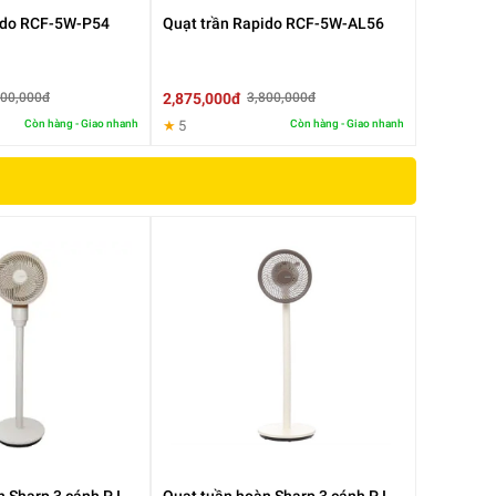
ido RCF-5W-P54
Quạt trần Rapido RCF-5W-AL56
2,875,000đ
900,000đ
3,800,000đ
Còn hàng - Giao nhanh
★
5
Còn hàng - Giao nhanh
3/h