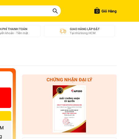
0
Giỏ Hàng
N PHÍ THANH TOÁN
GIAO HÀNG LẮP ĐẶT
ển khoản - Tiền mặt
Tại nhà trong HCM
CHỨNG NHẬN ĐẠI LÝ
CM
g