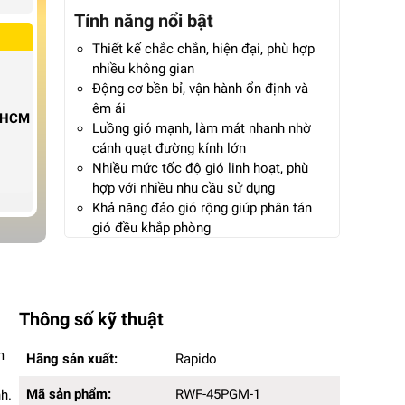
Tính năng nổi bật
Thiết kế chắc chắn, hiện đại, phù hợp
nhiều không gian
Động cơ bền bỉ, vận hành ổn định và
êm ái
P.HCM
Luồng gió mạnh, làm mát nhanh nhờ
cánh quạt đường kính lớn
Nhiều mức tốc độ gió linh hoạt, phù
hợp với nhiều nhu cầu sử dụng
Khả năng đảo gió rộng giúp phân tán
gió đều khắp phòng
Tiết kiệm điện năng, phù hợp sử dụng
lâu dài trong gia đình
Có thể điều chỉnh chiều cao dễ dàng
theo vị trí sử dụng
Thông số kỹ thuật
Bảo hành 12 tháng chính hãng
Hãng sản xuất:
Rapido
m
Hãng sản xuất:
Rapido
Mã sản phẩm:
RWF-45PGM-1
Kích thước (DxRxC):
42 x 40 x 124cm
Mã sản phẩm:
RWF-45PGM-1
h.