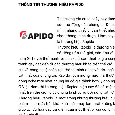
THÔNG TIN THƯƠNG HIỆU RAPIDO
Thiết kế hiện đại và chắc chắn
Quạt điện Rapido RWF-45PGM-1
sở hữu thiết kế t
Thị trường gia dụng ngày nay đang 
có độ bền tốt và khả năng chịu lực ổn định. Phần 
sức lao động của chúng ta. Để cu
trình hoạt động.
mình những thiết bị cần thiết nhé
Màu sắc trang nhã của quạt cũng giúp sản phẩm dễ
chọn thông minh được. Hôm nay ch
đến truyền thống.
là thương hiệu Rapido
Cánh quạt kích thước lớn
Thương hiệu Rapido là thương hiệ
có tiếng trên thế giới, dẫn đầu 
7 Cánh quạt được thiết kế với kích thước lớn 35c
năm 2015 với thế mạnh về sản xuất các thiết bị gia dụ
lực cản không khí, giúp luồng gió thổi ra mạnh hơn
tranh gay gắt đến từ các thương hiệu khác trên thế giớ
Điều này đặc biệt hữu ích trong những không gian
gia về công nghệ nhân tạo thông minh cùng với đội ngũ
tốt nhất của chúng tôi. Rapido luôn mong muốn là thươ
Động cơ bền bỉ
công nghệ mới nhất nhưng lại có giá thành hợp lý cho ng
Ở Việt Nam thì thương hiệu Rapido hiện nay đã có mặt r
Một yếu tố quan trọng quyết định hiệu quả hoạt độ
nhất trên thế giới, giúp chúng ta phục vụ đời sống tốt hơ
này động cơ bạc thau chất lượng cao, có khả năng
Thương hiệu Rapido là một trong những thương hiệu cun
Nhờ đó, người dùng có thể yên tâm sử dụng quạt tr
phẩm như: máy hút khói khử mùi, máy làm mát không khí
điểm.
giúp tối ưu hóa các ưu điểm của một thiết bị gia dụng man