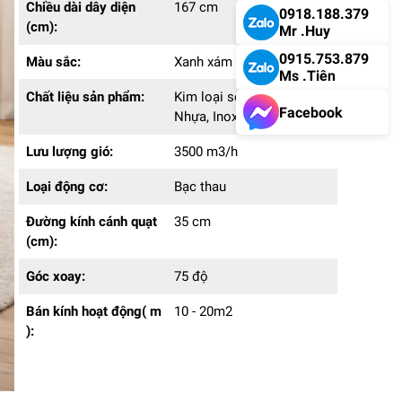
Chiều dài dây diện
167 cm
0918.188.379
(cm):
Mr .Huy
0915.753.879
Màu sắc:
Xanh xám
Ms .Tiên
Chất liệu sản phẩm:
Kim loại sơn tĩnh điện,
Facebook
Nhựa, Inox
Lưu lượng gió:
3500 m3/h
Loại động cơ:
Bạc thau
Đường kính cánh quạt
35 cm
(cm):
Góc xoay:
75 độ
Bán kính hoạt động( m
10 - 20m2
):