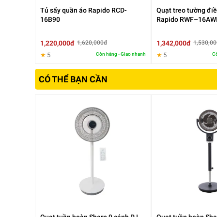
Tủ sấy quần áo Rapido RCD-
Quạt treo tường điề
16B90
Rapido RWF–16AW
1,220,000đ
1,342,000đ
1,620,000đ
1,530,0
★
5
Còn hàng - Giao nhanh
★
5
Cò
CÓ THỂ BẠN CẦN
2. Tính năng nổi bật của
Rapido RWF-45PGM-1
Luồng gió mạnh mẽ và lan tỏa rộng
Nhờ công suất lớn 55W và thiết kế cánh quạt tối