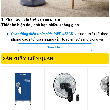
1. Phân tích chi tiết về sản phẩm
Thiết kế hiện đại, phù hợp nhiều không gian
Quạt đứng điện tử Rapido RWF-45SGD-1
được thiết kế theo
phong cách tối giản nhưng vẫn toát lên sự sang trọng và
hiện đại. Phần thân quạt có kiểu dáng thon gọn giúp tiết
Xem Thêm
kiệm diện tích, dễ dàng bố trí trong nhiều không gian khác
nhau.
SẢN PHẨM LIÊN QUAN
Lồng quạt được chế tạo chắc chắn với các nan kim loại bền
bỉ, đảm bảo an toàn trong quá trình sử dụng, đặc biệt phù
hợp với gia đình có trẻ nhỏ. Chân đế rộng và vững chắc giúp
quạt đứng ổn định khi hoạt động ở tốc độ cao.
Bên cạnh đó, chiều cao của quạt có thể điều chỉnh linh
hoạt, giúp người dùng dễ dàng thay đổi hướng gió theo nhu
cầu sử dụng.
Công suất mạnh mẽ, làm mát nhanh