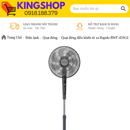
GIAO NHANH NỘI THÀNH
HỖ TRỢ KHÁCH HÀNG
An toàn - Tận Tâm
Nhanh chóng - Chu₫áo
Trang Chủ
Điện lạnh
Quạt đứng
Quạt đứng điều khiển từ xa Rapido RWF-45SGD-