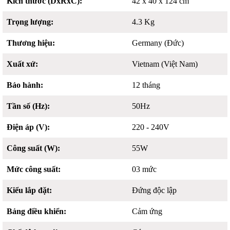
Kích thước (DxRxC):
42 x 40 x 124 cm
Trọng lượng:
4.3 Kg
Thương hiệu:
Germany (Đức)
Xuất xứ:
Vietnam (Việt Nam)
Bảo hành:
12 tháng
Tần số (Hz):
50Hz
Điện áp (V):
220 - 240V
Công suất (W):
55W
Mức công suất:
03 mức
Kiểu lắp đặt:
Đứng độc lập
Bảng điều khiển:
Cảm ứng