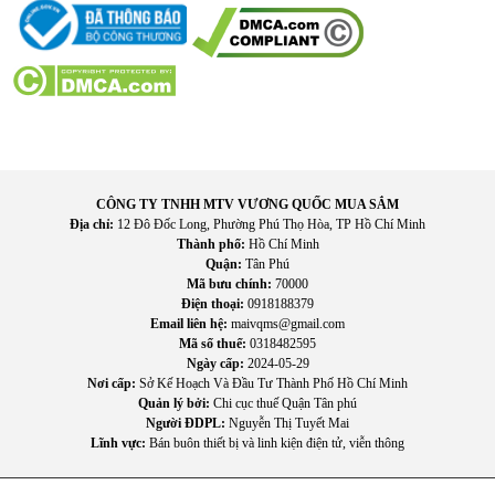
điện nhưng vẫn đảm bảo cảm giác mát mẻ.
Dễ dàng di chuyển
Với thiết kế gọn nhẹ, người dùng có thể dễ dàng di chuyển
quạt giữa các phòng để phục vụ nhu cầu sử dụng.
CÔNG TY TNHH MTV VƯƠNG QUỐC MUA SẮM
Địa chỉ:
12 Đô Đốc Long, Phường Phú Thọ Hòa, TP Hồ Chí Minh
Thành phố:
Hồ Chí Minh
Quận:
Tân Phú
Mã bưu chính:
70000
Điện thoại:
0918188379
Email liên hệ:
maivqms@gmail.com
Mã số thuế:
0318482595
Ngày cấp:
2024-05-29
Nơi cấp:
Sở Kế Hoạch Và Đầu Tư Thành Phố Hồ Chí Minh
Quản lý bởi:
Chi cục thuế Quận Tân phú
Người ĐDPL:
Nguyễn Thị Tuyết Mai
Lĩnh vực:
Bán buôn thiết bị và linh kiện điện tử, viễn thông