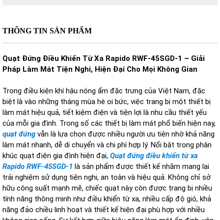
THÔNG TIN SẢN PHẨM
Quạt Đứng Điều Khiển Từ Xa Rapido RWF-45SGD-1 – Giải
Pháp Làm Mát Tiện Nghi, Hiện Đại Cho Mọi Không Gian
Trong điều kiện khí hậu nóng ẩm đặc trưng của Việt Nam, đặc
biệt là vào những tháng mùa hè oi bức, việc trang bị một thiết bị
làm mát hiệu quả, tiết kiệm điện và tiện lợi là nhu cầu thiết yếu
của mỗi gia đình. Trong số các thiết bị làm mát phổ biến hiện nay,
quạt đứng
vẫn là lựa chọn được nhiều người ưu tiên nhờ khả năng
làm mát nhanh, dễ di chuyển và chi phí hợp lý. Nổi bật trong phân
khúc quạt điện gia đình hiện đại,
Quạt đứng điều khiển từ xa
Rapido RWF-45SGD-1
là sản phẩm được thiết kế nhằm mang lại
trải nghiệm sử dụng tiện nghi, an toàn và hiệu quả. Không chỉ sở
hữu công suất mạnh mẽ, chiếc quạt này còn được trang bị nhiều
tính năng thông minh như điều khiển từ xa, nhiều cấp độ gió, khả
năng đảo chiều linh hoạt và thiết kế hiện đại phù hợp với nhiều