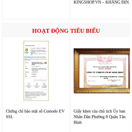
KINGSHOP.VN – KHẲNG ĐỊNH
VỊ THẾ ĐẠI LÝ CHIẾN LƯỢC
HOẠT ĐỘNG TIÊU BIỂU
2. Tính năng nổi bật của
Rapido RWF-45SGD-1
Chứng chỉ bảo mật số Comodo EV
Giấy khen của chủ tịch Ủy ban
Điều khiển từ xa tiện lợi, thao tác dễ dàng
SSL
Nhân Dân Phường 8 Quận Tân
Công suất mạnh, làm mát nhanh
Bình
Cánh quạt lớn tạo luồng gió rộng