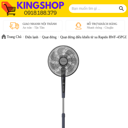
GIAO NHANH NỘI THÀNH
HỖ TRỢ KHÁCH HÀNG
An toàn - Tận Tâm
Nhanh chóng - Chu₫áo
Trang Chủ
Điện lạnh
Quạt đứng
Quạt đứng điều khiển từ xa Rapido RWF-45PGD-