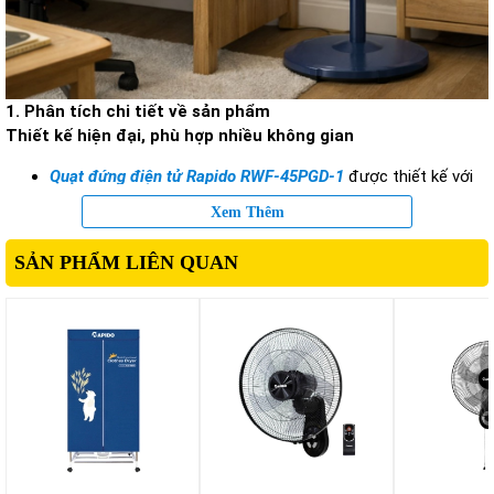
1. Phân tích chi tiết về sản phẩm
Thiết kế hiện đại, phù hợp nhiều không gian
Quạt đứng điện tử Rapido RWF-45PGD-1
được thiết kế với
phong cách tối giản nhưng tinh tế. Tông màu xanh xám
Xem Thêm
trang nhã kết hợp cùng kiểu dáng thanh lịch giúp sản phẩm
dễ dàng hòa hợp với nhiều phong cách nội thất khác nhau.
SẢN PHẨM LIÊN QUAN
Phần chân đế của quạt được thiết kế chắc chắn, giúp thiết
bị đứng vững trên nhiều bề mặt sàn. Điều này đặc biệt quan
trọng khi quạt hoạt động ở tốc độ cao hoặc khi gia đình có
trẻ nhỏ.
Bên cạnh đó, chiều cao của quạt có thể điều chỉnh linh
hoạt, giúp người dùng dễ dàng thay đổi hướng gió theo nhu
cầu sử dụng. Đây là một điểm cộng lớn giúp sản phẩm thích
hợp với nhiều vị trí đặt khác nhau trong nhà.
Động cơ mạnh mẽ, làm mát nhanh