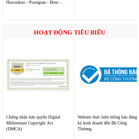
Hawonkoo - Poongsan - Boss -
Caoza
HOẠT ĐỘNG TIÊU BIỂU
2. Tính năng nổi bật của
Rapido RWF-45PGD-1
Điều khiển từ xa tiện lợi
Thiết kế hiện đại, sang trọng
Động cơ bền bỉ, hoạt động ổn định
Nhiều mức tốc độ gió
Chế độ hẹn giờ thông minh
Khả năng vận hành êm ái
Chứng nhận bản quyền Digital
Website thực hiện thông báo đăng
Điều chỉnh chiều cao linh hoạt
Millennium Copyright Act
ký kinh doanh đến Bộ Công
Phù hợp nhiều không gian sử dụng
(DMCA)
Thương