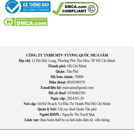
CÔNG TY TNHH MTV VƯƠNG QUỐC MUA SẮM
Địa chỉ:
12 Đô Đốc Long, Phường Phú Thọ Hòa, TP Hồ Chí Minh
Thành phố:
Hồ Chí Minh
Quận:
Tân Phú
Mã bưu chính:
70000
Điện thoại:
0918188379
Email liên hệ:
maivqms@gmail.com
Mã số thuế:
0318482595
Ngày cấp:
2024-05-29
Nơi cấp:
Sở Kế Hoạch Và Đầu Tư Thành Phố Hồ Chí Minh
Quản lý bởi:
Chi cục thuế Quận Tân phú
Người ĐDPL:
Nguyễn Thị Tuyết Mai
Lĩnh vực:
Bán buôn thiết bị và linh kiện điện tử, viễn thông