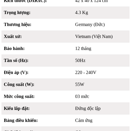
Kích thước (DxRxC):
42 x 40 x 124 cm
Trọng lượng:
4.3 Kg
Thương hiệu:
Germany (Đức)
Xuất xứ:
Vietnam (Việt Nam)
Bảo hành:
12 tháng
Tần số (Hz):
50Hz
Điện áp (V):
220 - 240V
Công suất (W):
55W
Mức công suất:
03 mức
Kiểu lắp đặt:
Đứng độc lập
Bảng điều khiển:
Cảm ứng