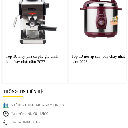
vào cánh quạt khi quạt đang hoạt động.
Tiết kiệm điện năng
Động cơ quạt được tối ưu giúp giảm tiêu thụ điện năng
nhưng vẫn đảm bảo hiệu quả làm mát tốt.
Top 10 máy pha cà phê gia đình
Top 10 nồi áp suất bán chạy nhất
bán chạy nhất năm 2023
năm 2023
THÔNG TIN LIÊN HỆ
VƯƠNG QUỐC MUA SẮM ONLINE
Làm việc từ 08h00 - 18h00
Hotline: 0918188379