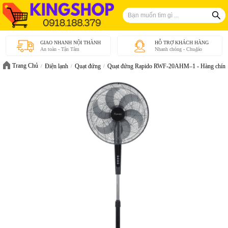
GIAO NHANH NỘI THÀNH
HỖ TRỢ KHÁCH HÀNG
An toàn - Tận Tâm
Nhanh chóng - Chu₫áo
Trang Chủ
Điện lạnh
Quạt đứng
Quạt đứng Rapido RWF-20AHM–1 - Hàng chính