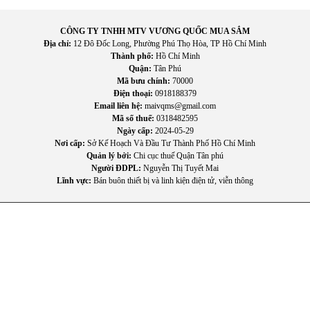
phòng này sang phòng khác.
CÔNG TY TNHH MTV VƯƠNG QUỐC MUA SẮM
Phù hợp nhiều không gian
Địa chỉ:
12 Đô Đốc Long, Phường Phú Thọ Hòa, TP Hồ Chí Minh
Thành phố:
Hồ Chí Minh
Sản phẩm thích hợp sử dụng trong nhiều môi trường như:
Quận:
Tân Phú
Phòng khách, Phòng ngủ, Văn phòng làm việc, Cửa hàng
Mã bưu chính:
70000
kinh doanh, Nhà trọ hoặc ký túc xá.
Điện thoại:
0918188379
Email liên hệ:
maivqms@gmail.com
Hỗ trợ lưu thông không khí
Mã số thuế:
0318482595
Ngày cấp:
2024-05-29
Quạt giúp không khí trong phòng được lưu thông tốt hơn,
Nơi cấp:
Sở Kế Hoạch Và Đầu Tư Thành Phố Hồ Chí Minh
tạo cảm giác thông thoáng và dễ chịu.
Quản lý bởi:
Chi cục thuế Quận Tân phú
Người ĐDPL:
Nguyễn Thị Tuyết Mai
Lĩnh vực:
Bán buôn thiết bị và linh kiện điện tử, viễn thông