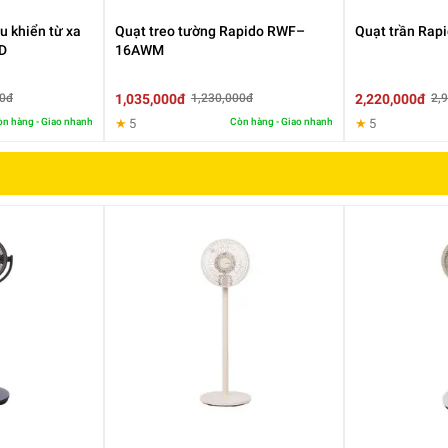
òng làm việc hoặc những không gian cần sự yên tĩnh.
u khiển từ xa
Quạt treo tường Rapido RWF–
Quạt trần Rap
D
16AWM
1,035,000đ
2,220,000đ
00đ
1,230,000đ
2,
n hàng - Giao nhanh
★
5
Còn hàng - Giao nhanh
★
5