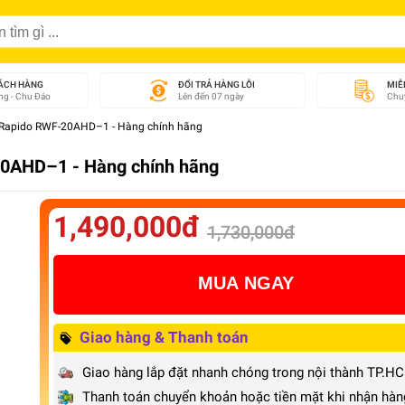
ÁCH HÀNG
ĐỔI TRẢ HÀNG LỖI
MIỄ
g - Chu Đáo
Lên đến 07 ngày
Chuy
a Rapido RWF-20AHD–1 - Hàng chính hãng
20AHD–1 - Hàng chính hãng
1,490,000đ
1,730,000đ
MUA NGAY
Giao hàng & Thanh toán
Giao hàng lắp đặt nhanh chóng trong nội thành TP.H
Thanh toán chuyển khoản hoặc tiền mặt khi nhận hàn