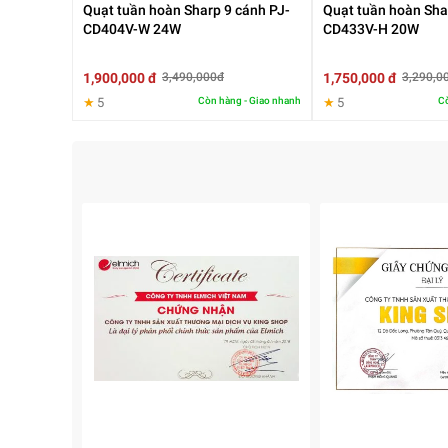
Quạt tuần hoàn Sharp 9 cánh PJ-
Quạt tuần hoàn Sha
CD404V-W 24W
CD433V-H 20W
1,900,000 đ
1,750,000 đ
3,490,000đ
3,290,0
★
5
Còn hàng - Giao nhanh
★
5
Cò
2. Tính năng nổi bật của
Rapido RWF-20AHD–1