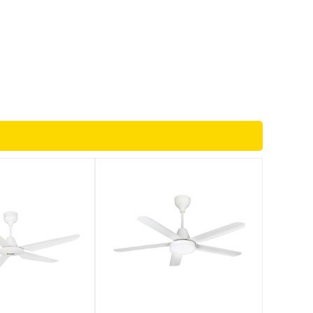
i
hi
n