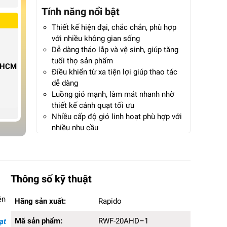
Tính năng nổi bật
Thiết kế hiện đại, chắc chắn, phù hợp
với nhiều không gian sống
Dễ dàng tháo lắp và vệ sinh, giúp tăng
tuổi thọ sản phẩm
P.HCM
Điều khiển từ xa tiện lợi giúp thao tác
dễ dàng
Luồng gió mạnh, làm mát nhanh nhờ
thiết kế cánh quạt tối ưu
Nhiều cấp độ gió linh hoạt phù hợp với
nhiều nhu cầu
Chế độ hẹn giờ thông minh giúp tiết
kiệm điện
Động cơ vận hành êm ái, hạn chế tiếng
ồn khi hoạt động
Thông số kỹ thuật
Bảo hành 12 tháng chính hãng
Hãng sản xuất:
Rapido
ện
Hãng sản xuất:
Rapido
Mã sản phẩm:
RWF-20AHD–1
Kích thước (DxRxC):
50 x 45 x 141cm
Mã sản phẩm:
RWF-20AHD–1
ạt