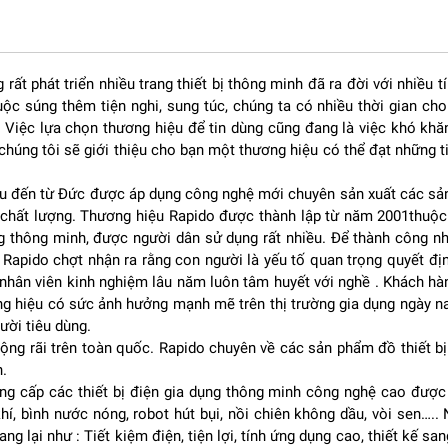
rất phát triển nhiều trang thiết bị thông minh đã ra đời với nhiều 
ộc súng thêm tiện nghi, sung túc, chúng ta có nhiều thời gian cho 
iết kế tinh tế với kiểu dáng thanh thoát, hiện đại. Tông màu trung tí
. Việc lựa chọn thương hiệu để tin dùng cũng đang là việc khó khă
h nội thất khác nhau từ căn hộ hiện đại đến không gian gia đình
úng tôi sẽ giới thiệu cho bạn một thương hiệu có thể đạt những tiê
ế rộng giúp tăng độ ổn định khi hoạt động. Nhờ đó, quạt có thể vậ
u đến từ Đức được áp dụng công nghệ mới chuyên sản xuất các sản 
ung lắc.
về chất lượng. Thương hiệu Rapido được thành lập từ năm 2001thuộc 
ch nan hợp lý, vừa đảm bảo an toàn cho người dùng vừa giúp luồng
ng thông minh, được người dân sử dụng rất nhiều. Để thành công 
i. Rapido chợt nhận ra rằng con người là yếu tố quan trọng quyết 
 nhân viên kinh nghiệm lâu năm luôn tâm huyết với nghề . Khách h
ng hiệu có sức ảnh hưởng mạnh mẽ trên thị trường gia dụng ngày 
ười tiêu dùng.
F-20AHD–1 là khả năng tạo luồng gió mạnh và ổn định. Với công
ộng rãi trên toàn quốc. Rapido chuyên về các sản phẩm đồ thiết bị
 giúp lan tỏa không khí mát mẻ đến mọi góc trong phòng.
n.
ược phân bổ đều và xa hơn so với các dòng quạt thông thường. Điều
g cấp các thiết bị điện gia dụng thông minh công nghệ cao được 
y cả khi ngồi cách quạt một khoảng cách nhất định.
, bình nước nóng, robot hút bụi, nồi chiên không dầu, vòi sen….
g lại như : Tiết kiệm điện, tiện lợi, tính ứng dụng cao, thiết kế san