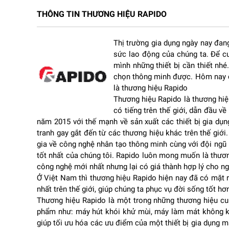
THÔNG TIN THƯƠNG HIỆU RAPIDO
1. Phân tích chi tiết về sản phẩm
Thị trường gia dụng ngày nay đang 
Thiết kế hiện đại, sang trọng phù hợp nhiều không gian
sức lao động của chúng ta. Để cu
Quạt đứng điện tử Rapido RWF-20AHD–1
sở hữu th
mình những thiết bị cần thiết nhé
giúp sản phẩm dễ dàng kết hợp với nhiều phong các
chọn thông minh được. Hôm nay ch
truyền thống.
là thương hiệu Rapido
Phần thân quạt được thiết kế chắc chắn với chân đ
Thương hiệu Rapido là thương hiệ
hành êm ái ngay cả ở tốc độ gió cao mà không bị r
có tiếng trên thế giới, dẫn đầu 
Lồng quạt được gia công chắc chắn với khoảng cá
năm 2015 với thế mạnh về sản xuất các thiết bị gia dụ
gió tỏa đều khắp không gian.
tranh gay gắt đến từ các thương hiệu khác trên thế giớ
gia về công nghệ nhân tạo thông minh cùng với đội ngũ
Công suất mạnh mẽ, làm mát nhanh chóng
tốt nhất của chúng tôi. Rapido luôn mong muốn là thươ
công nghệ mới nhất nhưng lại có giá thành hợp lý cho ng
Một trong những điểm nổi bật của quạt Rapido RW
Ở Việt Nam thì thương hiệu Rapido hiện nay đã có mặt r
suất hoạt động 63W cùng sải cánh lớn 50cm, quạt
nhất trên thế giới, giúp chúng ta phục vụ đời sống tốt hơ
Nhờ thiết kế cánh quạt khí động học, luồng gió đ
Thương hiệu Rapido là một trong những thương hiệu cun
này giúp người dùng cảm nhận được sự dễ chịu nga
phẩm như: máy hút khói khử mùi, máy làm mát không khí
Điều khiển từ xa tiện lợi
giúp tối ưu hóa các ưu điểm của một thiết bị gia dụng man