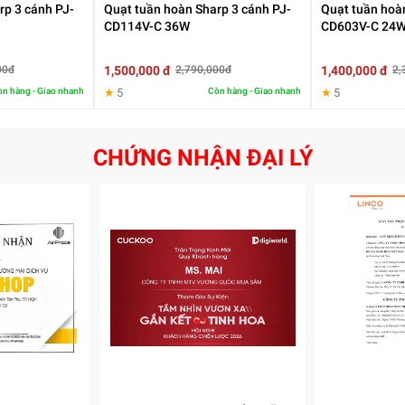
rp 3 cánh PJ-
Quạt tuần hoàn Sharp 3 cánh PJ-
Quạt tuần hoà
CD114V-C 36W
CD603V-C 24
1,500,000 đ
1,400,000 đ
00đ
2,790,000đ
2,
n hàng - Giao nhanh
★
5
Còn hàng - Giao nhanh
★
5
CHỨNG NHẬN ĐẠI LÝ