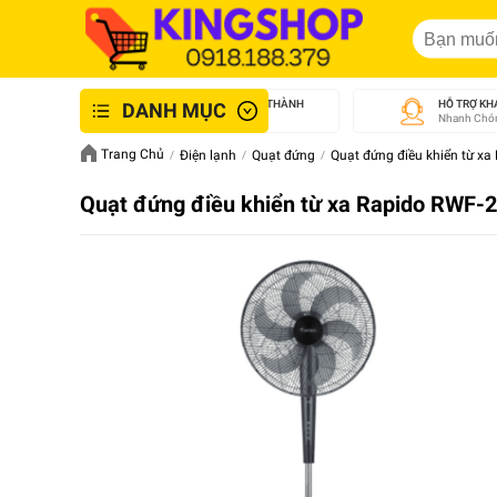
GIAO NHANH NỘI THÀNH
HỖ TRỢ KH
DANH MỤC
An Toàn - Tận Tâm
Nhanh Chón
Trang Chủ
Điện lạnh
Quạt đứng
Quạt đứng điều khiển từ x
Quạt đứng điều khiển từ xa Rapido RWF-