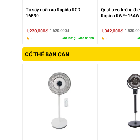
Nhờ đó, quạt phù hợp sử dụng trong phòng ngủ, ph
Tủ sấy quần áo Rapido RCD-
Quạt treo tường điề
16B90
Rapido RWF–16AW
1,220,000đ
1,342,000đ
1,620,000đ
1,530,0
★
5
Còn hàng - Giao nhanh
★
5
Cò
CÓ THỂ BẠN CẦN