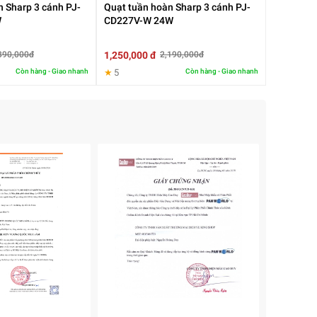
n Sharp 3 cánh PJ-
Quạt tuần hoàn Sharp 3 cánh PJ-
W
CD227V-W 24W
1,250,000 đ
390,000đ
2,190,000đ
Còn hàng - Giao nhanh
★
5
Còn hàng - Giao nhanh