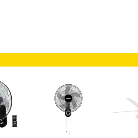
hép người dùng điều chỉnh các chức năng như: Bật/tắt quạt, Thay đổ
ng cần di chuyển lại gần thiết bị. Tính năng này đặc biệt hữu ích k
 mức gió khác nhau giúp người dùng tùy chỉnh theo nhu cầu:
 tạo cảm giác dễ chịu nhất.
 một khoảng thời gian cài đặt sẵn. Điều này rất hữu ích khi sử dụng
hời gian hẹn giờ chỉ bằng vài thao tác đơn giản trên bảng điều khiể
thiết bị hoạt động ổn định trong thời gian dài.