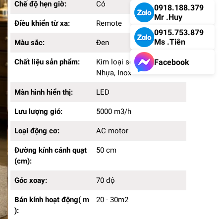
Chế độ hẹn giờ:
Có
0918.188.379
Mr .Huy
Điều khiển từ xa:
Remote
0915.753.879
Ms .Tiên
Màu sắc:
Đen
Facebook
Chất liệu sản phẩm:
Kim loại sơn tĩnh điện,
Nhựa, Inox
Màn hình hiển thị:
LED
Lưu lượng gió:
5000 m3/h
Loại động cơ:
AC motor
Đường kính cánh quạt
50 cm
(cm):
Góc xoay:
70 độ
Bán kính hoạt động( m
20 - 30m2
):