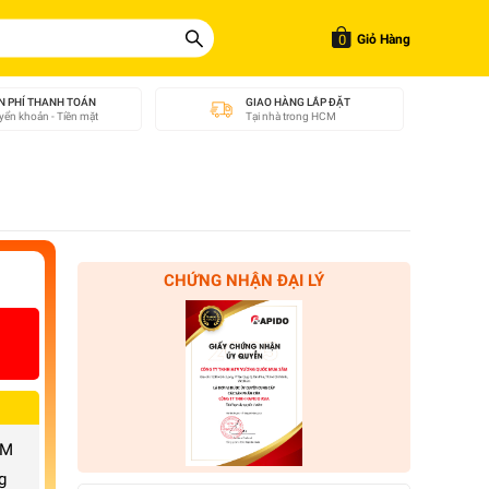
0
Giỏ Hàng
N PHÍ THANH TOÁN
GIAO HÀNG LẮP ĐẶT
ển khoản - Tiền mặt
Tại nhà trong HCM
CHỨNG NHẬN ĐẠI LÝ
CM
g