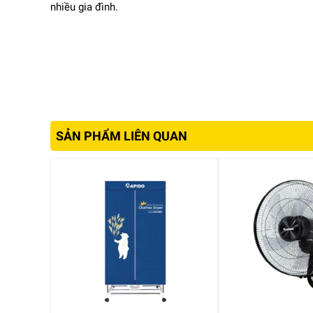
nhiều gia đình.
Quạt được trang bị remote điều khiển từ xa, cho p
tốc độ gió, Điều chỉnh chế độ gió, Hẹn giờ tắt.
Nhờ vậy, bạn có thể điều khiển quạt dễ dàng mà khô
sử dụng trong phòng ngủ hoặc khi đang nghỉ ngơi.
Nhiều cấp độ gió linh hoạt
Quạt đứng điện tử
này thường được trang bị nhiều
Gió nhẹ: phù hợp khi ngủ hoặc khi thời tiết mát
SẢN PHẨM LIÊN QUAN
Gió trung bình: sử dụng trong sinh hoạt hàng ngày
Gió mạnh: làm mát nhanh trong thời tiết nóng
Nhờ vậy, người dùng có thể linh hoạt điều chỉnh để
Chế độ hẹn giờ thông minh
Tính năng hẹn giờ 1h-12h giúp quạt tự động tắt sau
vào ban đêm. Người dùng có thể dễ dàng thiết lập t
hoặc remote.
Động cơ bền bỉ, vận hành êm ái
Quạt được trang bị động cơ AC chất lượng cao giúp 