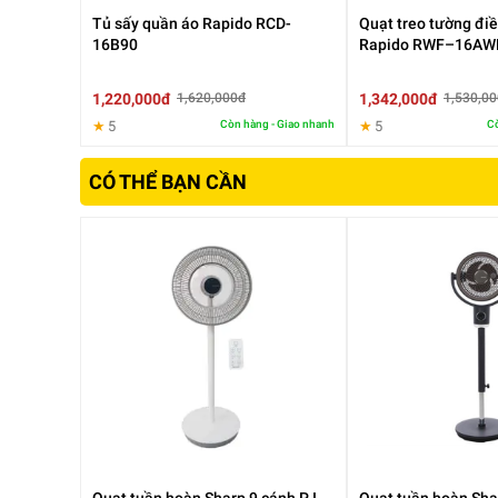
Tủ sấy quần áo Rapido RCD-
Quạt treo tường điề
16B90
Rapido RWF–16AW
1,220,000đ
1,342,000đ
1,620,000đ
1,530,0
★
5
Còn hàng - Giao nhanh
★
5
Cò
CÓ THỂ BẠN CẦN