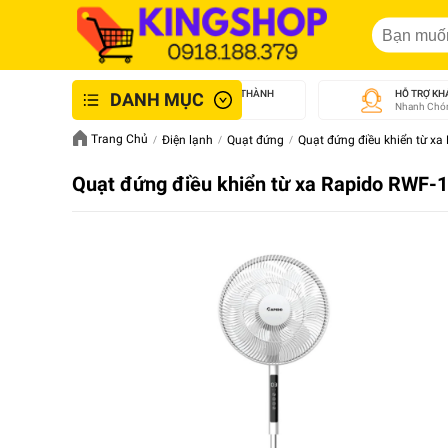
GIAO NHANH NỘI THÀNH
HỖ TRỢ KH
DANH MỤC
An Toàn - Tận Tâm
Nhanh Chón
Trang Chủ
Điện lạnh
Quạt đứng
Quạt đứng điều khiển từ x
Quạt đứng điều khiển từ xa Rapido RWF-