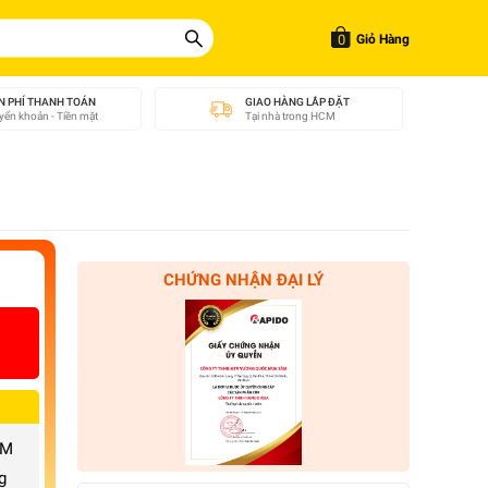
0
Giỏ Hàng
N PHÍ THANH TOÁN
GIAO HÀNG LẮP ĐẶT
ển khoản - Tiền mặt
Tại nhà trong HCM
CHỨNG NHẬN ĐẠI LÝ
CM
g