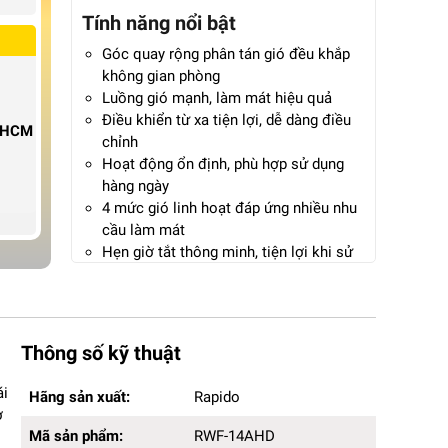
Tính năng nổi bật
Góc quay rộng phân tán gió đều khắp
không gian phòng
Luồng gió mạnh, làm mát hiệu quả
Điều khiển từ xa tiện lợi, dễ dàng điều
P.HCM
chỉnh
Hoạt động ổn định, phù hợp sử dụng
hàng ngày
4 mức gió linh hoạt đáp ứng nhiều nhu
cầu làm mát
Hẹn giờ tắt thông minh, tiện lợi khi sử
dụng ban đêm
Bảng điều khiển cảm ứng, màn hình
LED hiện đại
Bảo hành 12 tháng chính hãng
Thông số kỹ thuật
Hãng sản xuất:
Rapido
ái
Hãng sản xuất:
Rapido
Mã sản phẩm:
RWF-14AHD
ờ
Kích thước (DxRxC):
37 x 37 x 120cm
Mã sản phẩm:
RWF-14AHD