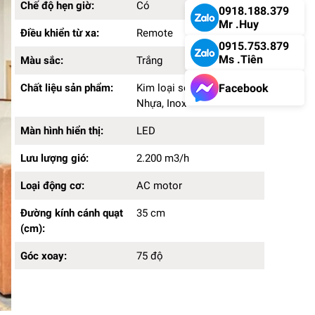
Chế độ hẹn giờ:
Có
0918.188.379
Mr .Huy
Điều khiển từ xa:
Remote
0915.753.879
Ms .Tiên
Màu sắc:
Trắng
Facebook
Chất liệu sản phẩm:
Kim loại sơn tĩnh điện,
Nhựa, Inox
Màn hình hiển thị:
LED
Lưu lượng gió:
2.200 m3/h
Loại động cơ:
AC motor
Đường kính cánh quạt
35 cm
(cm):
Góc xoay:
75 độ