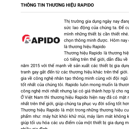
THÔNG TIN THƯƠNG HIỆU RAPIDO
1. Phân tích chi tiết về sản phẩm
Thiết kế hiện đại, phù hợp nhiều không gian
Thị trường gia dụng ngày nay đang 
sức lao động của chúng ta. Để cu
Quạt đứng điện tử Rapido RWF-14AHD
được thiết 
mình những thiết bị cần thiết nhé
Tông màu trắng trang nhã giúp sản phẩm dễ dàng h
chọn thông minh được. Hôm nay ch
Thân quạt chắc chắn với chân đế rộng giúp thiết b
là thương hiệu Rapido
chỉnh linh hoạt từ khoảng 100 cm đến 120 cm, giúp
Thương hiệu Rapido là thương hiệ
Thiết kế gọn gàng của quạt cũng giúp tiết kiệm di
có tiếng trên thế giới, dẫn đầu 
phòng làm việc.
năm 2015 với thế mạnh về sản xuất các thiết bị gia dụ
Hệ thống 7 cánh quạt tạo luồng gió mạnh mẽ
tranh gay gắt đến từ các thương hiệu khác trên thế giớ
gia về công nghệ nhân tạo thông minh cùng với đội ngũ
Một điểm nổi bật của quạt Rapido RWF-14AHD chính
tốt nhất của chúng tôi. Rapido luôn mong muốn là thươ
luồng gió mạnh và đều.
công nghệ mới nhất nhưng lại có giá thành hợp lý cho ng
Nhờ vậy, quạt có thể làm mát hiệu quả trong nhiề
Ở Việt Nam thì thương hiệu Rapido hiện nay đã có mặt r
nhất trên thế giới, giúp chúng ta phục vụ đời sống tốt hơ
Công suất 50W – làm mát hiệu quả, tiết kiệm điện
Thương hiệu Rapido là một trong những thương hiệu cun
phẩm như: máy hút khói khử mùi, máy làm mát không khí
Quạt đứng điện tử
này được trang bị động cơ AC c
giúp tối ưu hóa các ưu điểm của một thiết bị gia dụng man
kiệm điện năng.