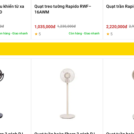
u khiển từ xa
Quạt treo tường Rapido RWF–
Quạt trần Rap
D
16AWM
1,035,000đ
2,220,000đ
00đ
1,230,000đ
2,
n hàng - Giao nhanh
★
5
Còn hàng - Giao nhanh
★
5