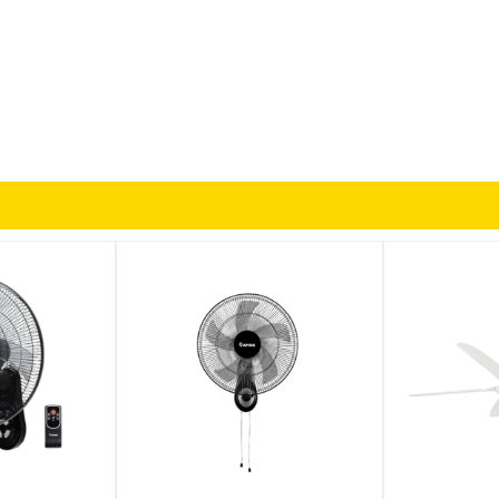
, giúp luồng gió lan tỏa nhanh chóng trong phòng, tạo cảm giác
 gia đình, vừa đảm bảo hiệu quả làm mát vừa tiết kiệm chi phí điệ