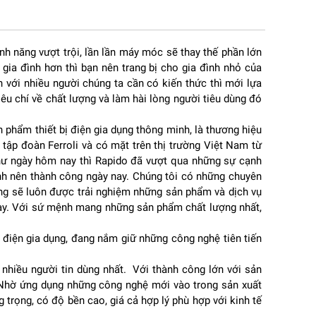
tính năng vượt trội, lần lần máy móc sẽ thay thế phần lớn
gia đình hơn thì bạn nên trang bị cho gia đình nhỏ của
n với nhiều người chúng ta cần có kiến thức thì mới lựa
u chí về chất lượng và làm hài lòng người tiêu dùng đó
g.
phẩm thiết bị điện gia dụng thông minh, là thương hiệu
ăn
tập đoàn Ferroli và có mặt trên thị trường Việt Nam từ
như ngày hôm nay thì Rapido đã vượt qua những sự cạnh
định nên thành công ngày nay. Chúng tôi có những chuyên
àng sẽ luôn được trải nghiệm những sản phẩm và dịch vụ
a
nay. Với sứ mệnh mang những sản phẩm chất lượng nhất,
 điện gia dụng, đang nắm giữ những công nghệ tiên tiến
nhiều người tin dùng nhất. Với thành công lớn với sản
. Nhờ ứng dụng những công nghệ mới vào trong sản xuất
g trọng, có độ bền cao, giá cả hợp lý phù hợp với kinh tế