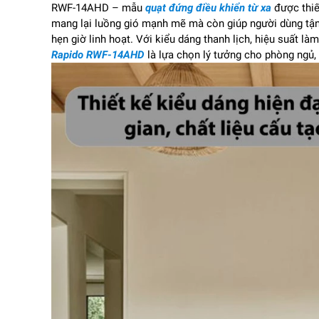
RWF-14AHD – mẫu
quạt đứng điều khiển từ xa
được thiế
mang lại luồng gió mạnh mẽ mà còn giúp người dùng tận
hẹn giờ linh hoạt. Với kiểu dáng thanh lịch, hiệu suất là
Rapido RWF-14AHD
là lựa chọn lý tưởng cho phòng ngủ,