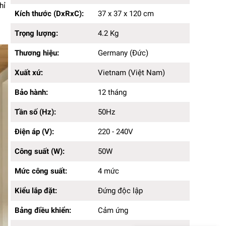
Trọng lượng:
4.2 Kg
hỉ
Kích thước (DxRxC):
37 x 37 x 120 cm
Thương hiệu:
Germany (Đức)
Xuất xứ:
Vietnam (Việt Nam)
Trọng lượng:
4.2 Kg
Bảo hành:
12 tháng
Tần số (Hz):
50Hz
Thương hiệu:
Germany (Đức)
Điện áp (V):
220 - 240V
Công suất (W):
50W
Xuất xứ:
Vietnam (Việt Nam)
Mức công suất:
4 mức
Kiểu lắp đặt:
Bảo hành:
Đứng độc lập
12 tháng
Bảng điều khiển:
Cảm ứng
Tần số (Hz):
50Hz
Chế độ hẹn giờ:
Có
Điều khiển từ xa:
Remote
Điện áp (V):
220 - 240V
Màu sắc:
Trắng
Chất liệu sản phẩm:
Kim loại sơn tĩnh điện, Nhựa,
Công suất (W):
50W
Inox
Màn hình hiển thị:
LED
Mức công suất:
4 mức
Lưu lượng gió:
2.200 m3/h
Kiểu lắp đặt:
Đứng độc lập
Loại động cơ:
AC motor
Đường kính cánh quạt (cm):
35 cm
Bảng điều khiển:
Cảm ứng
Góc xoay:
75 độ