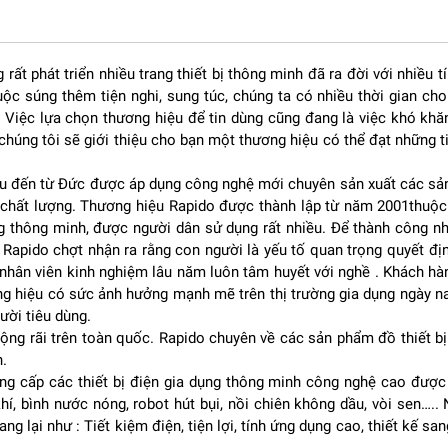
rất phát triển nhiều trang thiết bị thông minh đã ra đời với nhiều 
ộc súng thêm tiện nghi, sung túc, chúng ta có nhiều thời gian cho 
kế theo phong cách tối giản nhưng vẫn đảm bảo tính thẩm mỹ cao.
. Việc lựa chọn thương hiệu để tin dùng cũng đang là việc khó khă
òa hợp với nhiều kiểu nội thất khác nhau.
úng tôi sẽ giới thiệu cho bạn một thương hiệu có thể đạt những tiê
ị đứng vững khi hoạt động. Ngoài ra, chiều cao của quạt có thể điều
 người dùng dễ dàng điều chỉnh hướng gió phù hợp với vị trí sử dụn
u đến từ Đức được áp dụng công nghệ mới chuyên sản xuất các sản 
ện tích, đặc biệt phù hợp với các căn hộ chung cư, phòng ngủ hoặc v
về chất lượng. Thương hiệu Rapido được thành lập từ năm 2001thuộc 
ng thông minh, được người dân sử dụng rất nhiều. Để thành công 
i. Rapido chợt nhận ra rằng con người là yếu tố quan trọng quyết 
 nhân viên kinh nghiệm lâu năm luôn tâm huyết với nghề . Khách h
 là hệ thống 7 cánh quạt với đường kính khoảng 35 cm, giúp tạo r
ng hiệu có sức ảnh hưởng mạnh mẽ trên thị trường gia dụng ngày 
ười tiêu dùng.
u không gian như phòng khách, phòng ngủ hay phòng làm việc.
ộng rãi trên toàn quốc. Rapido chuyên về các sản phẩm đồ thiết bị
n.
g cấp các thiết bị điện gia dụng thông minh công nghệ cao được 
, bình nước nóng, robot hút bụi, nồi chiên không dầu, vòi sen….
ông suất 50W, mang lại khả năng làm mát ổn định nhưng vẫn tiết
g lại như : Tiết kiệm điện, tiện lợi, tính ứng dụng cao, thiết kế san