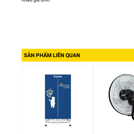
nhiều gia đình.
Bên cạnh đó, lưu lượng gió đạt khoảng 2200 m³/giờ
thoáng mát gần như ngay lập tức.
Đây là mức công suất phù hợp cho nhu cầu sử dụng
SẢN PHẨM LIÊN QUAN