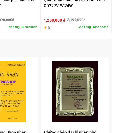
n Sharp 3 cánh PJ-
Quạt tuần hoàn Sharp 3 cánh PJ-
W
CD227V-W 24W
1,250,000 đ
390,000đ
2,190,000đ
Còn hàng - Giao nhanh
★
5
Còn hàng - Giao nhanh
ần
eo
ing Shop phân
Chứng nhận đại lý phân phối