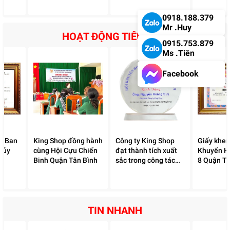
phân phối
Eurosun
0918.188.379
Mr .Huy
HOẠT ĐỘNG TIÊU BIỂU
0915.753.879
Ms .Tiên
Facebook
a Ban
King Shop đồng hành
Công ty King Shop
Giấy khen
 ủy
cùng Hội Cựu Chiến
đạt thành tích xuất
Khuyến H
Binh Quận Tân Bình
sắc trong công tác
8 Quận Tâ
hội khuyến học
TIN NHANH