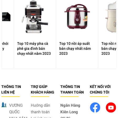
 khói
Top 10 máy pha cà
Top 10 nồi áp suất
Top nồi n
hạy
phê gia đình bán
bán chạy nhất năm
bán chạy
chạy nhất năm 2023
2023
2023
THÔNG TIN
TRỢ GIÚP
THÔNG TIN
KẾT NỐI VỚI
LIÊN HỆ
KHÁCH HÀNG
THANH TOÁN
CHÚNG TÔI
VƯƠNG
Hướng dẫn
Ngân Hàng
QUỐC
thanh toán
Kiên Long