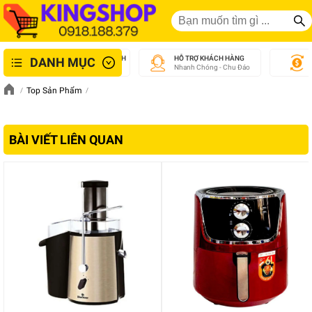
GIAO NHANH NỘI THÀNH
HỖ TRỢ KHÁCH HÀNG
DANH MỤC
An Toàn - Tận Tâm
Nhanh Chóng - Chu Đáo
Top Sản Phẩm
BÀI VIẾT LIÊN QUAN