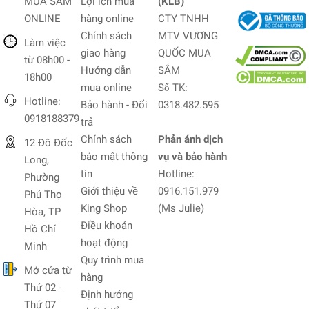
MUA SẮM
Lợi ích mua
(KLB)
ONLINE
hàng online
CTY TNHH
Chính sách
MTV VƯƠNG
Làm việc
giao hàng
QUỐC MUA
từ 08h00 -
Hướng dẫn
SẮM
18h00
mua online
Số TK:
Hotline:
Bảo hành - Đổi
0318.482.595
0918188379
trả
Chính sách
Phản ánh dịch
12 Đô Đốc
bảo mật thông
vụ và bảo hành
Long,
tin
Hotline:
Phường
Giới thiệu về
0916.151.979
Phú Thọ
King Shop
(Ms Julie)
Hòa, TP
Điều khoản
Hồ Chí
hoạt động
Minh
Quy trình mua
Mở cửa từ
hàng
Thứ 02 -
Định hướng
Thứ 07