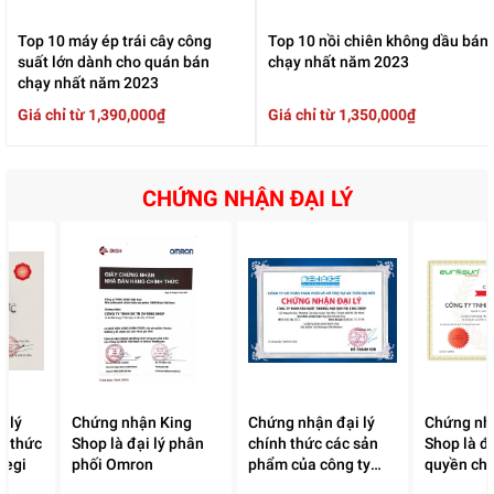
Top 10 máy ép trái cây công
Top 10 nồi chiên không dầu bán
suất lớn dành cho quán bán
chạy nhất năm 2023
chạy nhất năm 2023
Giá chỉ từ 1,390,000₫
Giá chỉ từ 1,350,000₫
CHỨNG NHẬN ĐẠI LÝ
 lý
Chứng nhận King
Chứng nhận đại lý
Chứng nh
h thức
Shop là đại lý phân
chính thức các sản
Shop là đạ
Legi
phối Omron
phẩm của công ty
quyền chí
Thời Đại Mới đang
phân phố