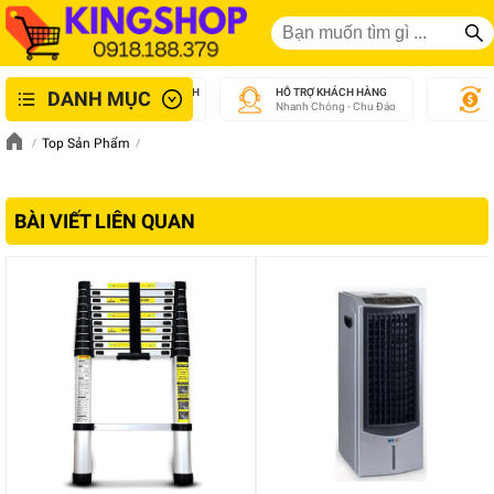
GIAO NHANH NỘI THÀNH
HỖ TRỢ KHÁCH HÀNG
DANH MỤC
An Toàn - Tận Tâm
Nhanh Chóng - Chu Đáo
Top Sản Phẩm
BÀI VIẾT LIÊN QUAN