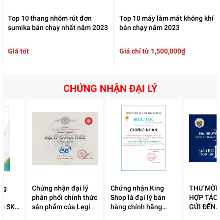
Top 10 thang nhôm rút đơn
Top 10 máy làm mát không khí
sumika bán chạy nhất năm 2023
bán chạy năm 2023
Giá tốt
Giá chỉ từ 1,500,000₫
CHỨNG NHẬN ĐẠI LÝ
ng
Chứng nhận đại lý
Chứng nhận King
THƯ MỜI 
ủy
phân phối chính thức
Shop là đại lý bán
HỢP TÁC
ối SKG
sản phẩm của Legi
hàng chính hãng
GỬI ĐẾN
Bluestar
KINGSHOP