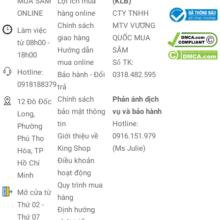
MUA SẮM
Lợi ích mua
(KLB)
ONLINE
hàng online
CTY TNHH
Chính sách
MTV VƯƠNG
Làm việc
giao hàng
QUỐC MUA
từ 08h00 -
Hướng dẫn
SẮM
18h00
mua online
Số TK:
Hotline:
Bảo hành - Đổi
0318.482.595
0918188379
trả
Chính sách
Phản ánh dịch
12 Đô Đốc
bảo mật thông
vụ và bảo hành
Long,
tin
Hotline:
Phường
Giới thiệu về
0916.151.979
Phú Thọ
King Shop
(Ms Julie)
Hòa, TP
Điều khoản
Hồ Chí
hoạt động
Minh
Quy trình mua
Mở cửa từ
hàng
Thứ 02 -
Định hướng
Thứ 07