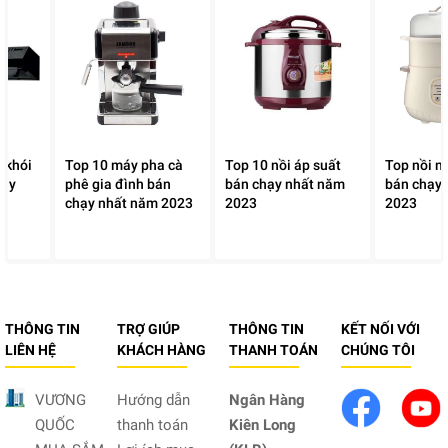
 khói
Top 10 máy pha cà
Top 10 nồi áp suất
Top nồi n
hạy
phê gia đình bán
bán chạy nhất năm
bán chạy
chạy nhất năm 2023
2023
2023
THÔNG TIN
TRỢ GIÚP
THÔNG TIN
KẾT NỐI VỚI
LIÊN HỆ
KHÁCH HÀNG
THANH TOÁN
CHÚNG TÔI
VƯƠNG
Hướng dẫn
Ngân Hàng
QUỐC
thanh toán
Kiên Long