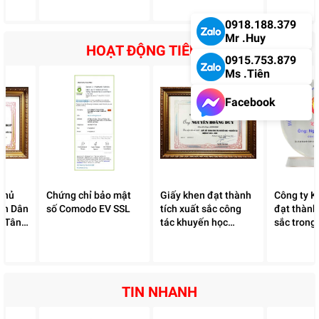
KHẲNG ĐỊ
ĐẠI LÝ C
0918.188.379
Mr .Huy
HOẠT ĐỘNG TIÊU BIỂU
0915.753.879
Ms .Tiên
Facebook
chủ
Chứng chỉ bảo mật
Giấy khen đạt thành
Công ty K
ân Dân
số Comodo EV SSL
tích xuất sắc công
đạt thành
n Tân
tác khuyến học
sắc trong
khuyến tài nhiệm kỳ
hội khuyế
2015 - 2020
TIN NHANH