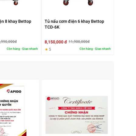
ện 8 khay Bettop
Tủ nấu cơm điện 6 khay Bettop
TCD-6K
8,150,000 đ
,990,000đ
11,900,000đ
Còn hàng - Giao nhanh
★
5
Còn hàng - Giao nhanh
g