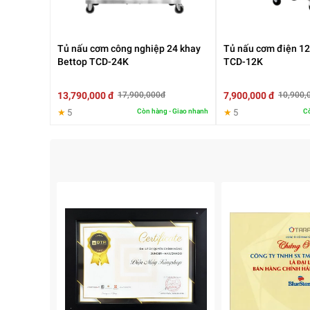
Tủ nấu cơm công nghiệp 24 khay
Tủ nấu cơm điện 12
Bettop TCD-24K
TCD-12K
13,790,000 đ
7,900,000 đ
17,900,000đ
10,900,
★
5
Còn hàng - Giao nhanh
★
5
Cò
2. Nguyên lý hoạt động bằng hơi nước
Tủ nấu cơm điện 4 khay Bettop
TCD-4K sử dụng ph
bếp công nghiệp. Khi vận hành, nước được đun sôi
Cách nấu này giúp cơm chín đều, không bị sống hoặ
dinh dưỡng.
So với nồi cơm điện thông thường, phương pháp nà
3. Năng suất phù hợp với mô hình vừa và nhỏ