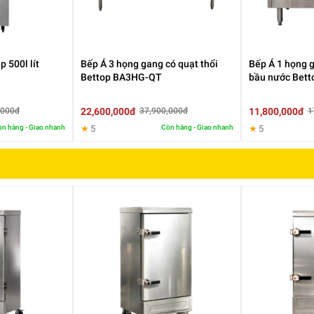
 500l lít
Bếp Á 3 họng gang có quạt thổi
Bếp Á 1 họng g
Bettop BA3HG-QT
bầu nước Betto
22,600,000đ
11,800,000đ
,000đ
37,900,000đ
1
n hàng - Giao nhanh
★
5
Còn hàng - Giao nhanh
★
5