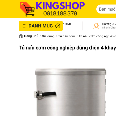
GIAO NHANH NỘI THÀNH
HỖ TRỢ KH
DANH MỤC
An Toàn - Tận Tâm
Nhanh Chón
Trang Chủ
Gia dụng
Tủ nấu cơm
Tủ nấu cơm công nghiệp d
Tủ nấu cơm công nghiệp dùng điện 4 khay