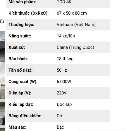
Kích thước (DxRxC):
67 x 50 x 80cm
Mã sản phẩm:
TCD-4K
Thương hiệu:
Vietnam (Việt Nam)
Kích thước (DxRxC):
67 x 50 x 80 cm
Năng suất::
14 kg/lần
Xuất xứ:
China (Trung Quốc)
ấu
Thương hiệu:
Vietnam (Việt Nam)
Bảo hành:
18 tháng
Tần số (Hz):
50Hz
Năng suất::
14 kg/lần
Công suất (W):
6.000W
Điện áp (V):
220V
Xuất xứ:
China (Trung Quốc)
Kiểu lắp đặt:
Độc lập
Bảng điều khiển:
Bảo hành:
Cơ
18 tháng
Màu sắc:
Bạc
Tần số (Hz):
50Hz
Chất liệu sản phẩm:
Inox cao cấp
Công suất (W):
6.000W
Điện áp (V):
220V
Kiểu lắp đặt:
Độc lập
Bảng điều khiển:
Cơ
Màu sắc:
Bạc