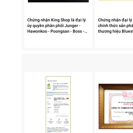
Tủ 4 khay cho phép bạn nấu 14 kg gạo tương đươn
doanh vừa và nhỏ.
Chứng nhận King Shop là đại lý
Chứng nhận đại lý
Thời gian nấu nhanh, giúp bạn dễ dàng xoay vòng 
ủy quyền phân phối Junger -
chính thức sản p
Hawonkoo - Poongsan - Boss -
thương hiệu Blues
Caoza