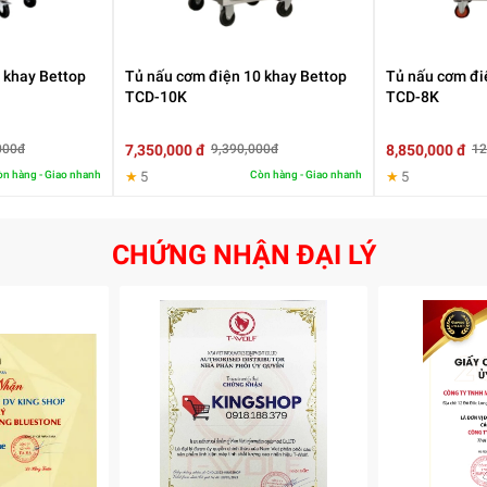
 khay Bettop
Tủ nấu cơm điện 10 khay Bettop
Tủ nấu cơm đi
TCD-10K
TCD-8K
7,350,000 đ
8,850,000 đ
000đ
9,390,000đ
12
n hàng - Giao nhanh
★
5
Còn hàng - Giao nhanh
★
5
CHỨNG NHẬN ĐẠI LÝ
ương pháp nấu cơm bằng hơi nước – một công nghệ phổ biến tron
 tạo hơi nóng lan tỏa đều khắp các khay.
c cháy, giữ được độ dẻo và hương vị tự nhiên, hạn chế thất thoát
y ổn định và chuyên nghiệp hơn.