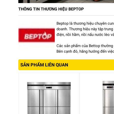
THÔNG TIN THƯƠNG HIỆU BEPTOP
I. Phân tích chi tiết sản phẩm
Beptop là thương hiệu chuyên cung
1. Thiết kế nhỏ gọn, phù hợp không gian hạn chế
doanh. Thương hiệu này tập trung
điện, nồi hầm, nồi nấu nước lèo và
So với các dòng tủ 10 hay 12 khay, Beptop TCD-4K
Các sản phẩm của Bettop thường đư
nhỏ, bếp ăn gia đình mở rộng, quầy bán đồ ăn man
Bên cạnh đó, hãng hướng đến việc 
Dù nhỏ gọn, nhưng tủ vẫn được thiết kế dạng đứng v
môi trường bếp nóng ẩm, đồng thời dễ lau chùi sa
SẢN PHẨM LIÊN QUAN