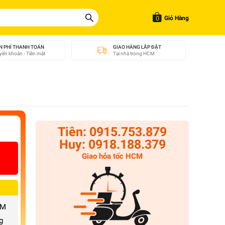
0
Giỏ Hàng
N PHÍ THANH TOÁN
GIAO HÀNG LẮP ĐẶT
ển khoản - Tiền mặt
Tại nhà trong HCM
Tiên: 0915.753.879
Huy: 0918.188.379
Giao hỏa tốc HCM
CM
g