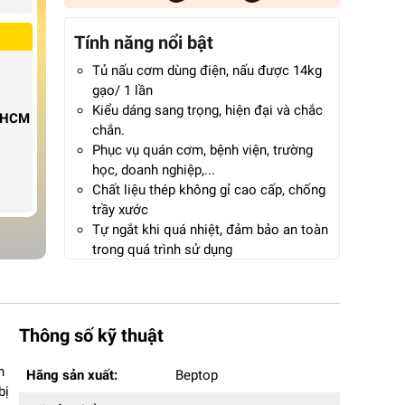
Tính năng nổi bật
Tủ nấu cơm dùng điện, nấu được 14kg
gạo/ 1 lần
Kiểu dáng sang trọng, hiện đại và chắc
P.HCM
chắn.
Phục vụ quán cơm, bệnh viện, trường
học, doanh nghiệp,...
Chất liệu thép không gỉ cao cấp, chống
trầy xước
Tự ngắt khi quá nhiệt, đảm bảo an toàn
trong quá trình sử dụng
Bảng điều khiển trực quan dễ dàng
thao tác
Bảo hành chính hãng 18 tháng
Thông số kỹ thuật
Hãng sản xuất:
Beptop
n
Hãng sản xuất:
Beptop
Mã sản phẩm:
TCD-4K
bị