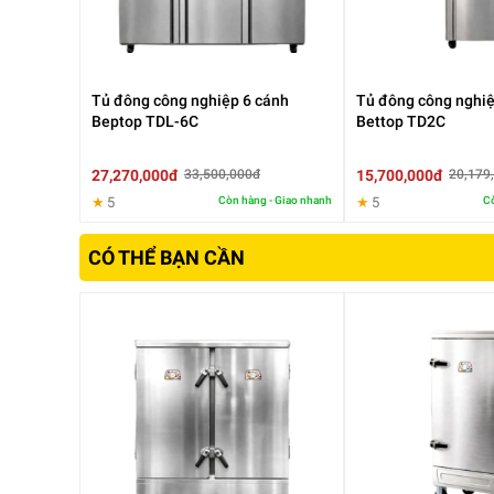
Tủ đông công nghiệp 6 cánh
Tủ đông công nghiệp
Beptop TDL-6C
Bettop TD2C
27,270,000đ
15,700,000đ
33,500,000đ
20,179
★
5
Còn hàng - Giao nhanh
★
5
Cò
CÓ THỂ BẠN CẦN