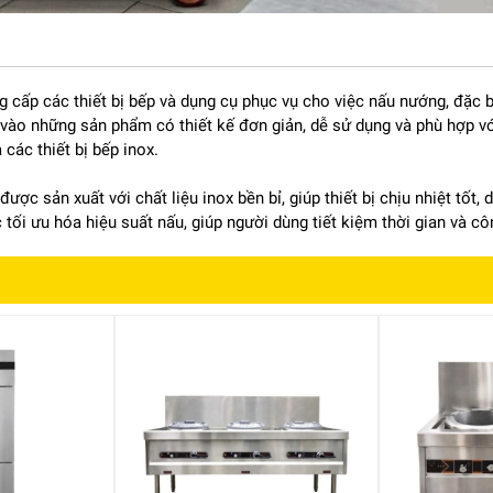
 cấp các thiết bị bếp và dụng cụ phục vụ cho việc nấu nướng, đặc bi
 vào những sản phẩm có thiết kế đơn giản, dễ sử dụng và phù hợp v
 các thiết bị bếp inox.
 có kích thước nhỏ hơn đáng kể, rất phù hợp với quán cơm quy mô
ợc sản xuất với chất liệu inox bền bỉ, giúp thiết bị chịu nhiệt tốt,
g đi
tối ưu hóa hiệu suất nấu, giúp người dùng tiết kiệm thời gian và cô
ới cấu trúc chắc chắn. Lớp vỏ inox giúp thiết bị luôn bền bỉ trong
u mỗi lần sử dụng.