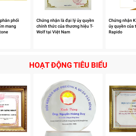
g 90 suất cơm, lượng cơm vừa đủ phục vụ cho các mô hình kinh
 phân phối
Chứng nhận là đại lý ủy quyền
Chứng nhận Ki
nhiều mẻ trong ngày nếu cần.
hẩm mang
chính thức của thương hiệu T-
ủy quyền của 
tone
Wolf tại Việt Nam
Rapido
HOẠT ĐỘNG TIÊU BIỂU