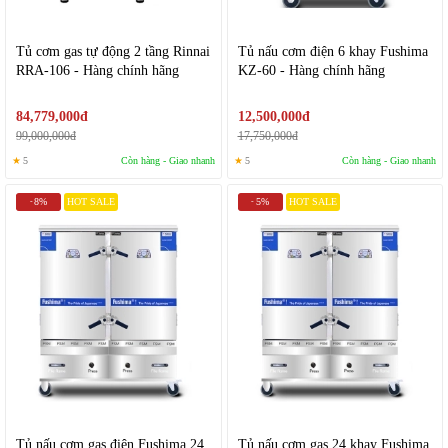
Tủ cơm gas tự động 2 tầng Rinnai
Tủ nấu cơm điện 6 khay Fushima
RRA-106 - Hàng chính hãng
KZ-60 - Hàng chính hãng
84,779,000đ
12,500,000đ
99,000,000đ
17,750,000đ
★
5
Còn hàng - Giao nhanh
★
5
Còn hàng - Giao nhanh
8%
HOT SALE
5%
HOT SALE
-
-
Tủ nấu cơm gas điện Fushima 24
Tủ nấu cơm gas 24 khay Fushima