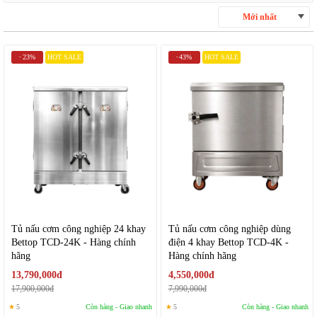
Mới nhất
23%
HOT SALE
43%
HOT SALE
-
-
Tủ nấu cơm công nghiệp 24 khay
Tủ nấu cơm công nghiệp dùng
Bettop TCD-24K - Hàng chính
điện 4 khay Bettop TCD-4K -
hãng
Hàng chính hãng
13,790,000đ
4,550,000đ
17,900,000đ
7,990,000đ
★
5
Còn hàng - Giao nhanh
★
5
Còn hàng - Giao nhanh