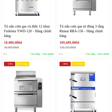
Tủ nấu cơm gas và điện 12 khay
Tủ nấu cơm gas tự động 3 tầng
Fushima YWD-120 - Hàng chính
Rinnai RRA-156 - Hàng chính
hãng
hãng
18,000,000đ
109,689,000đ
30,000,000đ
126,250,000đ
★
5
Còn hàng - Giao nhanh
★
5
Còn hàng - Giao nhanh
14%
HOT SALE
30%
HOT SALE
-
-