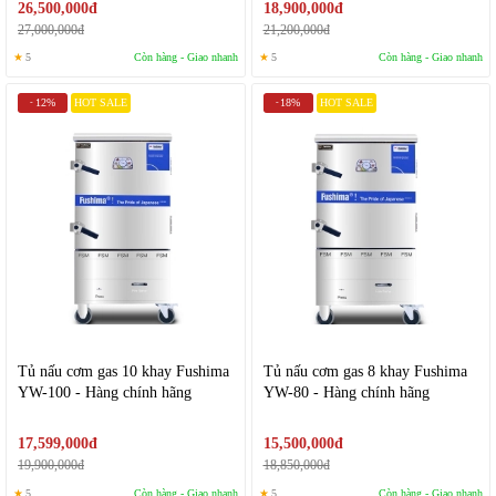
26,500,000đ
18,900,000đ
27,000,000đ
21,200,000đ
★
5
Còn hàng - Giao nhanh
★
5
Còn hàng - Giao nhanh
12%
HOT SALE
18%
HOT SALE
-
-
Tủ nấu cơm gas 10 khay Fushima
Tủ nấu cơm gas 8 khay Fushima
YW-100 - Hàng chính hãng
YW-80 - Hàng chính hãng
17,599,000đ
15,500,000đ
19,900,000đ
18,850,000đ
★
5
Còn hàng - Giao nhanh
★
5
Còn hàng - Giao nhanh