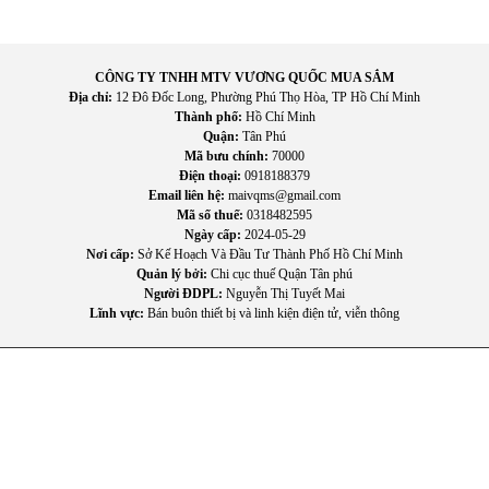
CÔNG TY TNHH MTV VƯƠNG QUỐC MUA SẮM
Địa chỉ:
12 Đô Đốc Long, Phường Phú Thọ Hòa, TP Hồ Chí Minh
Thành phố:
Hồ Chí Minh
Quận:
Tân Phú
Mã bưu chính:
70000
Điện thoại:
0918188379
Email liên hệ:
maivqms@gmail.com
Mã số thuế:
0318482595
Ngày cấp:
2024-05-29
Nơi cấp:
Sở Kế Hoạch Và Đầu Tư Thành Phố Hồ Chí Minh
Quản lý bởi:
Chi cục thuế Quận Tân phú
Người ĐDPL:
Nguyễn Thị Tuyết Mai
Lĩnh vực:
Bán buôn thiết bị và linh kiện điện tử, viễn thông