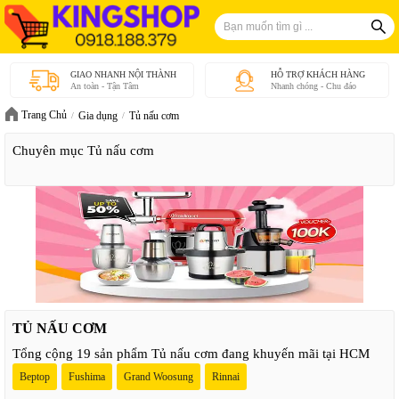
GIAO NHANH NỘI THÀNH
HỖ TRỢ KHÁCH HÀNG
An toàn - Tận Tâm
Nhanh chóng - Chu đáo
Trang Chủ
Gia dụng
Tủ nấu cơm
Chuyên mục Tủ nấu cơm
TỦ NẤU CƠM
Tổng cộng 19 sản phẩm Tủ nấu cơm đang khuyến mãi tại HCM
Beptop
Fushima
Grand Woosung
Rinnai