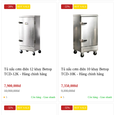
28%
HOT SALE
22%
HOT SALE
-
-
Tủ nấu cơm điện 12 khay Bettop
Tủ nấu cơm điện 10 khay Bettop
TCD-12K - Hàng chính hãng
TCD-10K - Hàng chính hãng
7,900,000đ
7,350,000đ
10,900,000đ
9,390,000đ
★
5
Còn hàng - Giao nhanh
★
5
Còn hàng - Giao nhanh
32%
HOT SALE
32%
HOT SALE
-
-