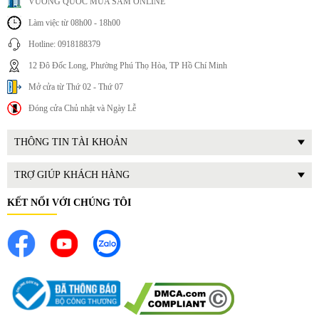
VƯƠNG QUỐC MUA SẮM ONLINE
Làm việc từ 08h00 - 18h00
Hotline: 0918188379
12 Đô Đốc Long, Phường Phú Thọ Hòa, TP Hồ Chí Minh
Mở cửa từ Thứ 02 - Thứ 07
Đóng cửa Chủ nhật và Ngày Lễ
THÔNG TIN TÀI KHOẢN
TRỢ GIÚP KHÁCH HÀNG
KẾT NỐI VỚI CHÚNG TÔI