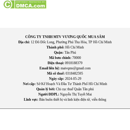
CÔNG TY TNHH MTV VƯƠNG QUỐC MUA SẮM
Địa chỉ:
12 Đô Đốc Long, Phường Phú Thọ Hòa, TP Hồ Chí Minh
Thành phố:
Hồ Chí Minh
Quận:
Tân Phú
Mã bưu chính:
70000
Điện thoại:
0918188379
Email liên hệ:
maivqms@gmail.com
Mã số thuế:
0318482595
Ngày cấp:
2024-05-29
Nơi cấp:
Sở Kế Hoạch Và Đầu Tư Thành Phố Hồ Chí Minh
Quản lý bởi:
Chi cục thuế Quận Tân phú
Người ĐDPL:
Nguyễn Thị Tuyết Mai
Lĩnh vực:
Bán buôn thiết bị và linh kiện điện tử, viễn thông