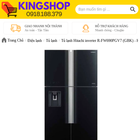
GIAO NHANH NỘI THÀNH
HỖ TRỢ KHÁCH HÀNG
An toàn - Tận Tâm
Nhanh chóng - Chu₫áo
Trang Chủ
Điện lạnh
Tủ lạnh
Tủ lạnh Hitachi inverter R-FW690PGV7 (GBK) - H