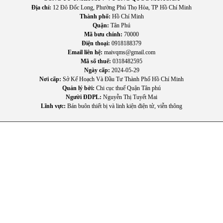
Kh
ử m
ùi hi
ệu quả b
ên trong t
ủ.
Địa chỉ:
12 Đô Đốc Long, Phường Phú Thọ Hòa, TP Hồ Chí Minh
Kệ chứa thực phẩm chắc chắn v
Thành phố:
Hồ Chí Minh
à linh ho
ạt.
Quận:
Tân Phú
Mã bưu chính:
70000
Điện thoại:
0918188379
Email liên hệ:
maivqms@gmail.com
Mã số thuế:
0318482595
Ngày cấp:
2024-05-29
Nơi cấp:
Sở Kế Hoạch Và Đầu Tư Thành Phố Hồ Chí Minh
Quản lý bởi:
Chi cục thuế Quận Tân phú
Người ĐDPL:
Nguyễn Thị Tuyết Mai
Lĩnh vực:
Bán buôn thiết bị và linh kiện điện tử, viễn thông