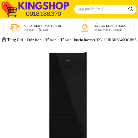
GIAO NHANH NỘI THÀNH
HỖ TRỢ KHÁCH HÀNG
An toàn - Tận Tâm
Nhanh chóng - Chu₫áo
Trang Chủ
Điện lạnh
Tủ lạnh
Tủ lạnh Hitachi Inverter 323 lít HRBN6340DGBKV