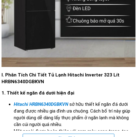
I. Phân Tích Chi Ti
ết Tủ Lạnh Hitachi Inverter 323 L
ít
HRBN6340DGBKVN
1.
Thi
ết kế ng
ăn đ
á d
ư
ới hiện
đ
ại
Hitachi HRBN6340DGBKVN
sở hữu thiết kế ng
ăn đ
á d
ư
ới
đang đư
ợc nhiều gia
đ
ình
ưa chu
ộng. C
ách b
ố tr
í này giúp
ng
ư
ời d
ùng d
ễ d
àng l
ấy thực phẩm ở ng
ăn l
ạnh m
à không
c
ần c
úi ng
ư
ời qu
á nhi
ều.
Mặt ngo
ài
đư
ợc ho
àn thi
ện với gam m
àu sang tr
ọng, tạo