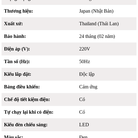
Thương hiệu:
Japan (Nhật Bản)
Xuất xứ:
Thailand (Thái Lan)
Bảo hành:
24 tháng (02 năm)
Điện áp (V):
220V
Tần số (Hz):
50Hz
Kiểu lắp đặt:
Độc lập
Bảng điều khiển:
Cảm ứng
Chế độ tiết kiệm điện:
Có
Tự chạy lại khi có điện:
Có
Kiểu đèn chiếu sáng:
LED
Màu sắc:
Đen