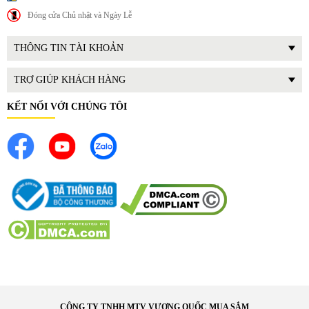
Đóng cửa Chủ nhật và Ngày Lễ
THÔNG TIN TÀI KHOẢN
TRỢ GIÚP KHÁCH HÀNG
KẾT NỐI VỚI CHÚNG TÔI
II. Tính N
ăng N
ổi Bật V
à L
ợi
Ích Th
ực Tế Khi Sử Dụng
1.
T
ính n
ăng n
ổi bật
Dung t
ích s
ử dụng 323 l
ít, phù hợp cho gia đình 3-4 thành
viên.
Thi
ết kế ng
ăn đ
á d
ư
ới tiện lợi.
C
ông ngh
ệ Inverter tiết kiệm
đi
ện.
Hệ thống l
àm l
ạnh
đ
ồng
đ
ều.
Ng
ăn rau c
ủ rộng r
ãi.
CÔNG TY TNHH MTV VƯƠNG QUỐC MUA SẮM