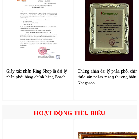
4. Công ngh
ệ l
àm l
ạnh quạt k
ép
Luồng kh
í l
ạnh
đư
ợc ph
ân b
ổ hiệu quả
đ
ến c
ác ng
ăn ch
ứa
gi
úp th
ực phẩm
đư
ợc l
àm l
ạnh nhanh v
à
đ
ồng
đ
ều.
Duy tr
ì
đ
ộ t
ươi ngon c
ủa thực phẩm
, h
ạn chế t
ình tr
ạng
thực phẩm bị kh
ô, b
ảo quản rau củ tốt h
ơn.
Gi
ữ h
ương v
ị tự
nhi
ên trong th
ời gian d
ài.
Giấy xác nhận King Shop là đại lý
Chứng nhận đại lý phân phối chín
phân phối hàng chính hãng Bosch
thức sản phẩm mang thương hiệu
Kangaroo
HOẠT ĐỘNG TIÊU BIỂU