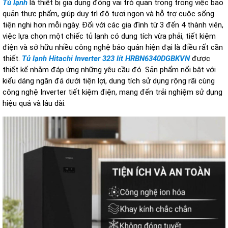
T
ủ lạnh
l
à thi
ết bị gia dụng
đ
óng vai trò quan tr
ọng trong việc bảo
quản thực phẩm, gi
úp duy trì
đ
ộ t
ươi ngon v
à h
ỗ trợ cuộc sống
tiện nghi h
ơn m
ỗi ng
ày.
Đ
ối với c
ác gia
đ
ình t
ừ 3
đ
ến 4 th
ành viên,
vi
ệc lựa chọn một chiếc tủ lạnh c
ó dung tích v
ừa phải, tiết kiệm
đi
ện v
à s
ở hữu nhiều c
ông ngh
ệ bảo quản hiện
đ
ại l
à
đi
ều rất cần
thiết.
Tủ lạnh Hitachi Inverter 323 l
ít HRBN6340DGBKVN
đư
ợc
thiết kế nhằm
đ
áp
ứng những y
êu c
ầu
đ
ó. S
ản phẩm nổi bật với
kiểu d
áng ng
ăn đ
á d
ư
ới tiện lợi, dung t
ích s
ử dụng rộng r
ãi cùng
công ngh
ệ Inverter tiết kiệm
đi
ện, mang
đ
ến trải nghiệm sử dụng
hiệu quả v
à lâu dài.