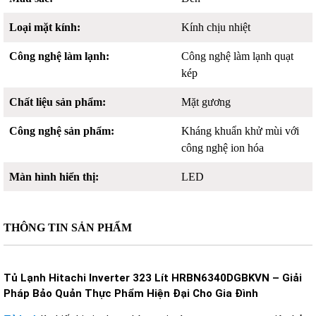
Loại mặt kính:
Kính chịu nhiệt
Công nghệ làm lạnh:
Công nghệ làm lạnh quạt
kép
Chất liệu sản phẩm:
Mặt gương
Công nghệ sản phẩm:
Kháng khuẩn khử mùi với
công nghệ ion hóa
Màn hình hiển thị:
LED
THÔNG TIN SẢN PHẨM
Tủ Lạnh Hitachi Inverter 323 L
ít HRBN6340DGBKVN
– Gi
ải
Ph
áp B
ảo Quản Thực Phẩm Hiện
Đ
ại Cho Gia
Đ
ình