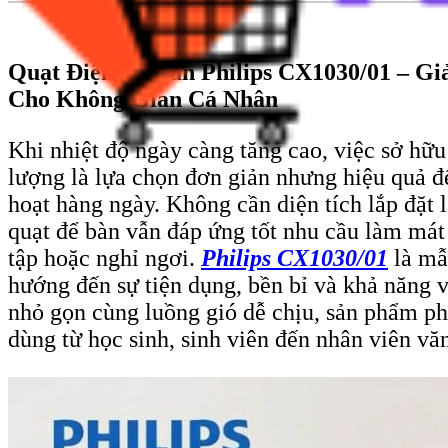
Qu
ạt
Đi
ện
Đ
ể B
àn Philips CX1030/01
– Gi
Cho Không Gian Cá Nhân
Khi nhi
ệt
đ
ộ ng
ày càng t
ăng cao, vi
ệc sở hữ
l
ư
ợng l
à l
ựa chọn
đơn gi
ản nh
ưng hi
ệu quả
đ
ho
ạt h
àng ngày. Không c
ần diện t
ích l
ắp
đ
ặt 
qu
ạt
đ
ể b
àn v
ẫn
đ
áp
ứng tốt nhu cầu l
àm mát 
tập hoặc nghỉ ng
ơi.
Philips CX1030/01
l
à m
ẫ
h
ư
ớng
đ
ến sự tiện dụng, bền bỉ v
à kh
ả n
ăng 
nh
ỏ gọn c
ùng lu
ồng gi
ó d
ễ chịu, sản phẩm ph
d
ùng t
ừ học sinh, sinh vi
ên
đ
ến nh
ân viên v
ă