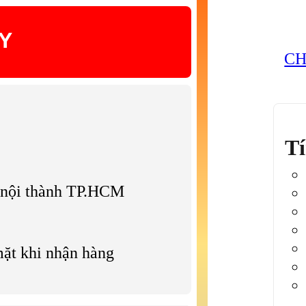
Y
CH
Tí
g nội thành TP.HCM
mặt khi nhận hàng