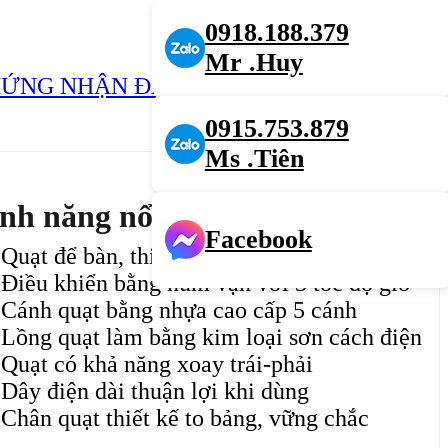
0918.188.379
Mr .Huy
ỨNG NHẬN ĐẠI LÝ
0915.753.879
Ms .Tiên
nh năng nổi bật
Facebook
Quạt để bàn, thiết kế nhỏ gọn, tiện dụng
Điều khiển bằng núm vặn với 3 tốc độ gió
Cánh quạt bằng nhựa cao cấp 5 cánh
Lồng quạt làm bằng kim loại sơn cách điện
Quạt có khả năng xoay trái-phải
Dây điện dài thuận lợi khi dùng
Chân quạt thiết kế to bảng, vững chắc