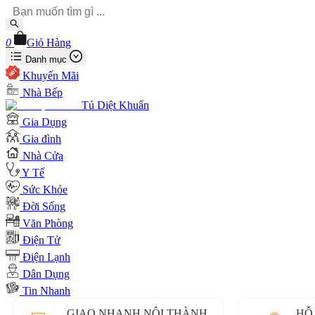
0
Giỏ Hàng
Danh mục
Khuyến Mãi
Nhà Bếp
Tủ Diệt Khuẩn
Gia Dụng
Gia đình
Nhà Cửa
Y Tế
Sức Khỏe
Đời Sống
Văn Phòng
Điện Tử
Điện Lạnh
Dân Dụng
Tin Nhanh
GIAO NHANH NỘI THÀNH
HỖ