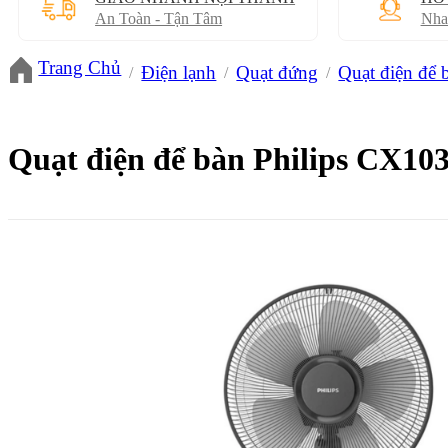
An Toàn - Tận Tâm
Nha
Trang Chủ
Điện lạnh
Quạt đứng
Quạt điện để 
Quạt điện để bàn Philips CX103