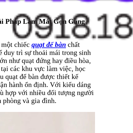
ải Ph
áp Làm Mát G
ọn G
àng
u một chiếc
quạt
đ
ể b
àn
ch
ất
ể duy tr
ì s
ự thoải m
ái trong sinh
lớn nh
ư qu
ạt
đ
ứng hay
đi
ều h
òa,
t
ại c
ác khu v
ực l
àm vi
ệc, học
u quạt
đ
ể b
àn
đư
ợc thiết kế
v
ận h
ành
ổn
đ
ịnh. Với kiểu d
áng
ù h
ợp với nhiều
đ
ối t
ư
ợng ng
ư
ời
n ph
òng và gia
đ
ình.