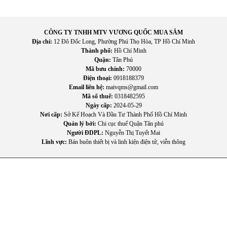
CÔNG TY TNHH MTV VƯƠNG QUỐC MUA SẮM
Địa chỉ:
12 Đô Đốc Long, Phường Phú Thọ Hòa, TP Hồ Chí Minh
Thành phố:
Hồ Chí Minh
Quận:
Tân Phú
Mã bưu chính:
70000
Điện thoại:
0918188379
Email liên hệ:
maivqms@gmail.com
Mã số thuế:
0318482595
Ngày cấp:
2024-05-29
Nơi cấp:
Sở Kế Hoạch Và Đầu Tư Thành Phố Hồ Chí Minh
Quản lý bởi:
Chi cục thuế Quận Tân phú
Người ĐDPL:
Nguyễn Thị Tuyết Mai
Lĩnh vực:
Bán buôn thiết bị và linh kiện điện tử, viễn thông