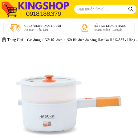
GIAO NHANH NỘI THÀNH
HỖ TRỢ KHÁCH HÀNG
An toàn - Tận Tâm
Nhanh chóng - Chu₫áo
Trang Chủ
Gia dụng
Nồi lẩu điện
Nồi lẩu điện đa năng Hasuka HSK-555 - Hàng c