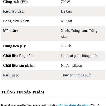
Công suất (W):
700W
Kiểu lắp đặt:
Để bàn
Bảng điều khiển:
Nút gạt
Màu sắc:
Xanh, Trắng cam, Trắng
xám
Dung tích (L):
1.5 Lít
Chất liệu lòng nồi:
kim loại phủ chống dính
Chất liệu sản phẩm:
Nhựa - silicon
Kiểu nắp:
Thủy tinh trong suốt
THÔNG TIN SẢN PHẨM
Bạn đang muốn tìm mua một chiếc
nồi lẩu điện đa năng
để có