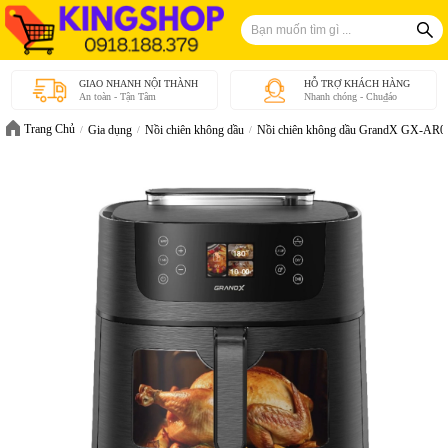
GIAO NHANH NỘI THÀNH
HỖ TRỢ KHÁCH HÀNG
An toàn - Tận Tâm
Nhanh chóng - Chu₫áo
Trang Chủ
Gia dụng
Nồi chiên không dầu
Nồi chiên không dầu GrandX GX-AR0