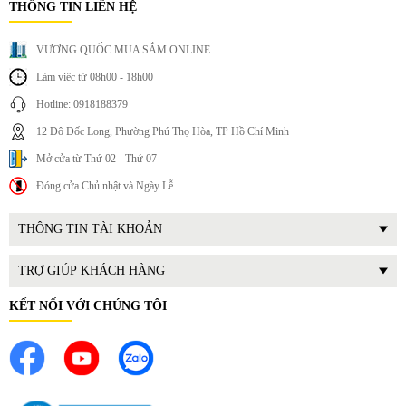
THÔNG TIN LIÊN HỆ
VƯƠNG QUỐC MUA SẮM ONLINE
Làm việc từ 08h00 - 18h00
Hotline: 0918188379
12 Đô Đốc Long, Phường Phú Thọ Hòa, TP Hồ Chí Minh
Mở cửa từ Thứ 02 - Thứ 07
Đóng cửa Chủ nhật và Ngày Lễ
THÔNG TIN TÀI KHOẢN
TRỢ GIÚP KHÁCH HÀNG
KẾT NỐI VỚI CHÚNG TÔI
3. Lợi ích thực tế khi sử dụng
Tốt cho sức khỏe – giảm mỡ hiệu quả