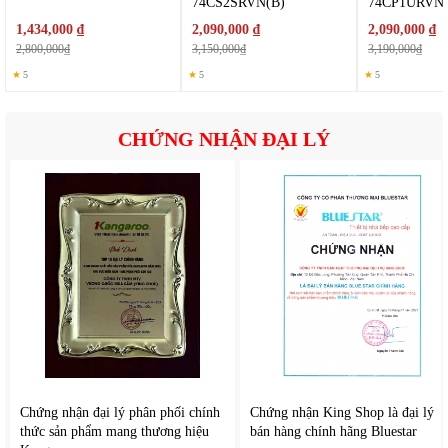
Bên ngoài thiết kế cửa sổ kính cường lực trong suốt kết hợp
74CS2SRVN(B)
74CP1URVN(
đèn chiếu sáng bên trong tiện quan sát được quá trình
1,434,000 ₫
2,090,000 ₫
2,090,000 ₫
chiên nướng thực phẩm.
2,800,000₫
3,150,000₫
3,190,000₫
★
5
★
5
★
5
CHỨNG NHẬN ĐẠI LÝ
Chứng nhận đại lý phân phối chính
Chứng nhận King Shop là đại lý
thức sản phẩm mang thương hiệu
bán hàng chính hãng Bluestar