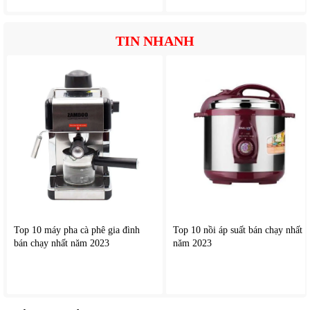
nướng thịt đến chiên không dầu.
Nồi chiên không dầu điện
tử
này ổn định nhiệt nhanh, rút ngắn thời gian nấu.
TIN NHANH
Công suất mạnh mẽ 1800W
Công suất lớn giúp máy làm nóng cực nhanh, tiết kiệm thời
gian và điện năng. Thức ăn được nấu chín nhanh hơn nhưng
vẫn giữ được độ ngon tự nhiên.
Chế độ hẹn giờ và tự ngắt
Đảm bảo an toàn tuyệt đối. Bạn có thể cài đặt thời gian lên
đến 60 phút, máy sẽ tự động ngừng khi hoàn thành, tránh
cháy khét.
Khay chiên lớn, tách rời dễ vệ sinh
Top 10 máy pha cà phê gia đình
Top 10 nồi áp suất bán chạy nhất
Thiết kế tháo rời cho phép rửa bằng máy rửa chén. Lưới
bán chạy nhất năm 2023
năm 2023
chiên thoáng khí giúp luồng không khí lưu thông tối ưu.