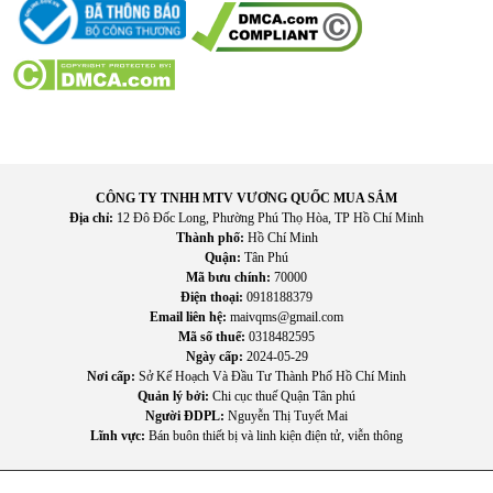
Nhờ công nghệ Rapid Air, nồi chiên giúp giảm đến 80% lượng
dầu mỡ so với cách chiên truyền thống. Bạn có thể thưởng
thức các món khoai tây chiên, gà rán, cá chiên… mà không
lo hấp thụ quá nhiều calo.
Tiết kiệm thời gian nấu ăn
Nồi vừa là thiết bị chiên, nướng, sấy, hâm nóng nên bạn
không cần dùng nhiều dụng cụ khác. Mọi món ăn được
CÔNG TY TNHH MTV VƯƠNG QUỐC MUA SẮM
chuẩn bị nhanh gọn, phù hợp cho gia đình bận rộn.
Địa chỉ:
12 Đô Đốc Long, Phường Phú Thọ Hòa, TP Hồ Chí Minh
Thành phố:
Hồ Chí Minh
Giữ hương vị món ăn
Quận:
Tân Phú
Mã bưu chính:
70000
Thực phẩm chín đều, không bị khô như nướng lò, không bị
Điện thoại:
0918188379
ngấm nhiều dầu như chiên truyền thống, giữ lại độ ẩm và
Email liên hệ:
maivqms@gmail.com
dinh dưỡng tự nhiên.
Mã số thuế:
0318482595
Ngày cấp:
2024-05-29
An toàn – sạch sẽ
Nơi cấp:
Sở Kế Hoạch Và Đầu Tư Thành Phố Hồ Chí Minh
Quản lý bởi:
Chi cục thuế Quận Tân phú
Không còn tình trạng bắn dầu, ám khói, ám mùi. Bếp luôn
Người ĐDPL:
Nguyễn Thị Tuyết Mai
Lĩnh vực:
Bán buôn thiết bị và linh kiện điện tử, viễn thông
sạch, nhà cửa không bị ám mùi chiên xào như trước.
Đa năng – phù hợp nhiều món