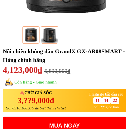
Nồi chiên không dầu GrandX GX-AR08SMART -
Hàng chính hãng
4,123,000₫
5,890,000₫
Còn hàng - Giao nhanh
CHỜ GIÁ SỐC
Flashsale bắt đầu sau
3,??9,000đ
11
14
22
Số lượng có hạn
Gọi 0918.188.379 để biết thêm chi tiết
MUA NGAY