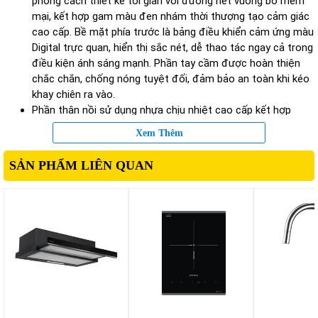
phong cách thiết kế tối giản với đường nét vuông bo mềm
mại, kết hợp gam màu đen nhám thời thượng tạo cảm giác
cao cấp. Bề mặt phía trước là bảng điều khiển cảm ứng màu
Digital trực quan, hiển thị sắc nét, dễ thao tác ngay cả trong
điều kiện ánh sáng mạnh. Phần tay cầm được hoàn thiện
chắc chắn, chống nóng tuyệt đối, đảm bảo an toàn khi kéo
khay chiên ra vào.
Phần thân nồi sử dụng nhựa chịu nhiệt cao cấp kết hợp
thép phủ sơn tĩnh điện bên trong, giúp duy trì độ bền sau
Xem Thêm
thời gian dài sử dụng, đồng thời hạn chế bám bẩn và dễ vệ
sinh.
SẢN PHẨM LIÊN QUAN
Dung tích tối ưu
Dung tích 10 lít của GX-AR08SMART cho phép chuẩn bị
lượng thức ăn đủ cho gia đình 3–6 người. Bạn có thể chiên
nguyên con gà 1.5 kg, nướng cá nguyên con, làm khoai tây
chiên số lượng lớn hoặc chế biến nhiều món cùng lúc mà
không cần thao tác nhiều lần.
Công nghệ làm nóng Rapid Air thế hệ mới