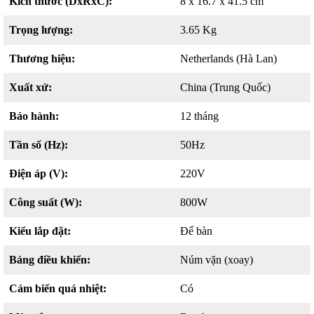
Kích thước (DxRxC):
8 x 16.7 x 41.5 cm
Trọng lượng:
3.65 Kg
Thương hiệu:
Netherlands (Hà Lan)
Xuất xứ:
China (Trung Quốc)
Bảo hành:
12 tháng
Tần số (Hz):
50Hz
Điện áp (V):
220V
Công suất (W):
800W
Kiểu lắp đặt:
Để bàn
Bảng điều khiển:
Núm vặn (xoay)
Cảm biến quá nhiệt:
Có