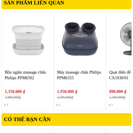
SẢN PHẨM LIÊN QUAN
Bồn ngâm massage chân
Máy massage chân Philips
Quạt điện để 
Philips PPM6502
PPM6333
CX1030/01
1,350,000 ₫
1,950,000 ₫
890,000 ₫
1,890,000₫
3,390,000₫
1,390,000₫
★
5
★
5
★
5
CÓ THỂ BẠN CẦN