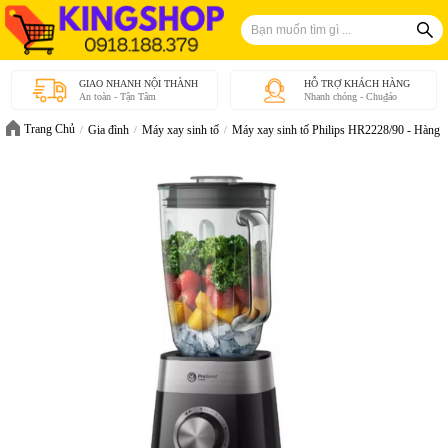
GIAO NHANH NỘI THÀNH
HỖ TRỢ KHÁCH HÀNG
An toàn - Tận Tâm
Nhanh chóng - Chu₫áo
Trang Chủ
Gia đình
Máy xay sinh tố
Máy xay sinh tố Philips HR2228/90 - Hàng 