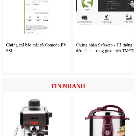
thống đảo trộn nguyên liệu hiệu quả.
Trong quá trình hoạt động, nguyên liệu được cuốn đều
xuống lưỡi dao giúp tăng độ mịn và giảm tình trạng kẹt thực
phẩm ở đáy cối.
5. Điều khiển đơn giản, dễ sử dụng
Chứng chỉ bảo mật số Comodo EV
Chứng nhận Safeweb - Hệ thống
Máy được trang bị núm xoay điều chỉnh tốc độ trực quan
SSL
tiêu chuẩn trong giao dịch TMĐT
giúp thao tác nhanh chóng và dễ làm quen.
Người dùng có thể lựa chọn nhiều mức tốc độ khác nhau
tùy theo loại thực phẩm, độ cứng của nguyên liệu
Ngoài ra, chế độ nhồi hỗ trợ tăng hiệu quả xay đối với các
nguyên liệu cứng hoặc hỗn hợp đặc.
TIN NHANH