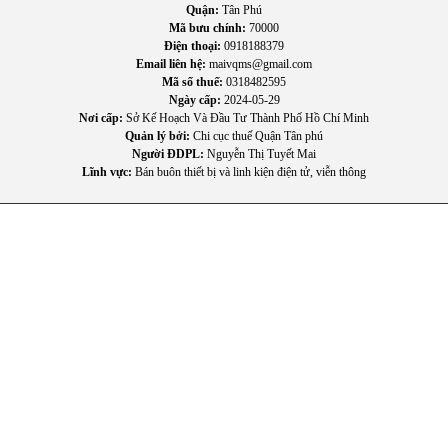
Quận:
Tân Phú
Mã bưu chính:
70000
Điện thoại:
0918188379
Email liên hệ:
maivqms@gmail.com
Mã số thuế:
0318482595
Ngày cấp:
2024-05-29
Nơi cấp:
Sở Kế Hoạch Và Đầu Tư Thành Phố Hồ Chí Minh
Quản lý bởi:
Chi cục thuế Quận Tân phú
Người ĐDPL:
Nguyễn Thị Tuyết Mai
Lĩnh vực:
Bán buôn thiết bị và linh kiện điện tử, viễn thông
III. Lợi ích thực tế khi sử dụng
Máy xay đa năng Philips
HR2228/90
Đa dạng nhu cầu sử dụng: Ngoài sinh tố, máy còn có thể
dùng để xay rau củ, xay đá, làm nước sốt, chế biến thực