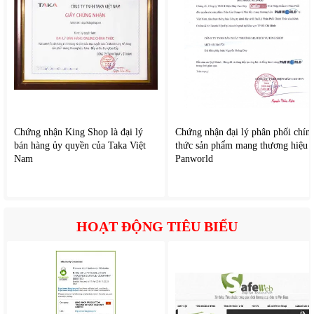
Chứng nhận King Shop là đại lý
Chứng nhận đại lý phân phối chín
bán hàng ủy quyền của Taka Việt
thức sản phẩm mang thương hiệu
Nam
Panworld
HOẠT ĐỘNG TIÊU BIỂU
.
4. Công nghệ xay hỗ trợ thành phẩm mịn hơn
Máy xay sinh tố đa năng
Philips HR2228/90 được tối ưu
khả năng xay nhờ thiết kế lưỡi dao sắc bén kết hợp hệ