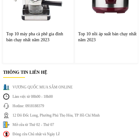
Top 10 máy pha cà phê gia đình
Top 10 nồi áp suất bán chạy nhất
bán chạy nhất năm 2023
năm 2023
THÔNG TIN LIÊN HỆ
VƯƠNG QUỐC MUA SẮM ONLINE
6. Lưỡi dao sắc bén, độ bền cao
Làm việc từ 08h00 - 18h00
Hotline: 0918188379
Philips HR2228/90 sử dụng lưỡi dao bằng thép không gỉ có
khả năng chống ăn mòn tốt và hỗ trợ xay hiệu quả hơn.
12 Đô Đốc Long, Phường Phú Thọ Hòa, TP Hồ Chí Minh
Thiết kế nhiều cánh giúp tăng khả năng nghiền nguyên liệu,
Mở cửa từ Thứ 02 - Thứ 07
xay mịn nhanh hơn, hạn chế kẹt thực phẩm
Đóng cửa Chủ nhật và Ngày Lễ
Lưỡi dao có thể tháo rời giúp người dùng dễ vệ sinh sau khi