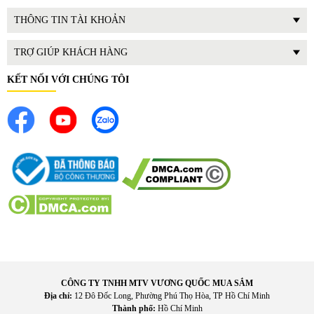
sử dụng.
THÔNG TIN TÀI KHOẢN
II. Những tính năng nổi bật của
Máy xay sinh tố Philips
HR2228/90
TRỢ GIÚP KHÁCH HÀNG
Công suất mạnh mẽ: Giúp xay nhanh nhiều loại thực phẩm
KẾT NỐI VỚI CHÚNG TÔI
và đồ uống khác nhau.
Cối dung tích lớn: Phù hợp cho nhu cầu sử dụng gia đình.
Lưỡi dao thép không gỉ: Tăng độ bền và hiệu quả xay
nhuyễn nguyên liệu.
Nhiều tốc độ xay linh hoạt: Dễ điều chỉnh theo từng món ăn
hoặc đồ uống.
Hỗ trợ xay đá tiện lợi: Phù hợp làm sinh tố lạnh hoặc đồ
uống giải khát.
Thiết kế dễ vệ sinh: Các bộ phận tháo lắp thuận tiện giúp
làm sạch nhanh hơn sau khi sử dụng.
CÔNG TY TNHH MTV VƯƠNG QUỐC MUA SẮM
Địa chỉ:
12 Đô Đốc Long, Phường Phú Thọ Hòa, TP Hồ Chí Minh
Thành phố:
Hồ Chí Minh