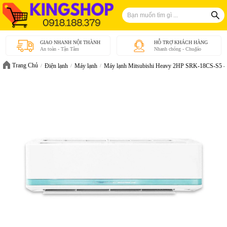
GIAO NHANH NỘI THÀNH
HỖ TRỢ KHÁCH HÀNG
An toàn - Tận Tâm
Nhanh chóng - Chu₫áo
Trang Chủ
Điện lạnh
Máy lạnh
Máy lạnh Mitsubishi Heavy 2HP SRK-18CS-S5 - 