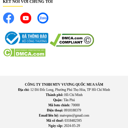
KẾT NỐI VỚI CHÚNG TÔI
L
àm mát hi
ệu quả cho kh
ông gian l
ớn
:
C
ông su
ất 18.000
BTU gi
úp duy trì nhi
ệt
đ
ộ dễ chịu trong những c
ăn ph
òng có
di
ện t
ích r
ộng.
T
ăng s
ự thoải m
ái trong sinh ho
ạt
:
H
ơi l
ạnh
đư
ợc ph
ân b
ổ
đ
ều gi
úp gi
ảm cảm gi
ác nóng b
ức v
à nâng cao ch
ất l
ư
ợng
cuộc sống.
Ph
ù h
ợp cho gia
đ
ình và v
ăn ph
òng: Kh
ả n
ăng l
àm l
ạnh ổn
đ
ịnh gi
úp
đ
áp
ứng nhu cầu sử dụng trong nhiều m
ôi tr
ư
ờng
kh
ác nhau.
Ti
ết kiệm thời gian l
àm mát: Ch
ức n
ăng l
àm l
ạnh nhanh gi
úp
ng
ư
ời d
ùng không ph
ải chờ
đ
ợi l
âu
đ
ể tận h
ư
ởng kh
ông khí
mát m
ẻ.
Đ
ộ bền cao
:
Hệ thống linh kiện chắc chắn gi
úp máy duy trì
hi
ệu suất ổn
CÔNG TY TNHH MTV VƯƠNG QUỐC MUA SẮM
đ
ịnh trong thời gian d
ài s
ử dụng.
Địa chỉ:
12 Đô Đốc Long, Phường Phú Thọ Hòa, TP Hồ Chí Minh
Thành phố:
Hồ Chí Minh
Quận:
Tân Phú
Mã bưu chính:
70000
Điện thoại:
0918188379
Email liên hệ:
maivqms@gmail.com
Mã số thuế:
0318482595
Ngày cấp:
2024-05-29