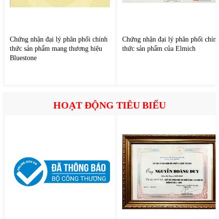
Chứng nhận đại lý phân phối chính
Chứng nhận đại lý phân phối chín
thức sản phẩm mang thương hiệu
thức sản phẩm của Elmich
Bluestone
HOẠT ĐỘNG TIÊU BIỂU
Luồng gi
ó phân b
ổ
đ
ồng
đ
ều
Hệ thống
đ
ảo gi
ó h
ỗ trợ
đưa hơi l
ạnh lan tỏa rộng h
ơn, tăng
c
ảm gi
ác d
ễ chịu trong to
àn b
ộ kh
ông gian.
V
ận h
ành
ổn
đ
ịnh