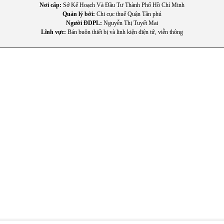
Nơi cấp:
Sở Kế Hoạch Và Đầu Tư Thành Phố Hồ Chí Minh
Quản lý bởi:
Chi cục thuế Quận Tân phú
Người ĐDPL:
Nguyễn Thị Tuyết Mai
Lĩnh vực:
Bán buôn thiết bị và linh kiện điện tử, viễn thông
IV.
H
ư
ớng dẫn sử dụng v
à b
ảo quản
1.
C
ách s
ử dụng hiệu quả
C
ài
đ
ặt nhiệt
đ
ộ từ 26
°C
đ
ến 28
°C
đ
ể c
ân b
ằng giữa khả
n
ăng l
àm mát và ti
ết kiệm
đi
ện.