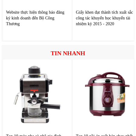
M
áy ho
ạt
đ
ộng bền bỉ v
à duy trì hi
ệu suất l
àm l
ạnh trong
Website thực hiện thông báo đăng
Giấy khen đạt thành tích xuất sắc
thời gian d
ài.
ký kinh doanh đến Bộ Công
công tác khuyến học khuyến tài
Thương
nhiệm kỳ 2015 - 2020
L
àm l
ạnh nhanh
Khả n
ăng tăng t
ốc l
àm l
ạnh gi
úp c
ăn ph
òng nhanh chóng
TIN NHANH
đ
ạt mức nhiệt
đ
ộ mong muốn.