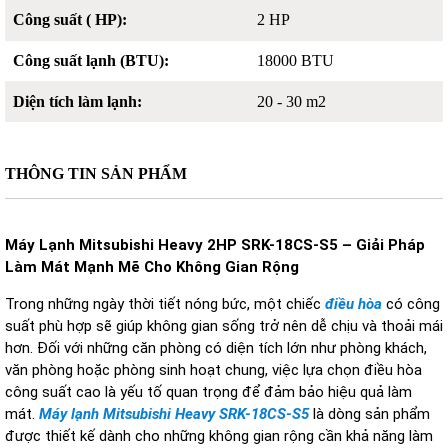
Công suất ( HP):
2 HP
Công suất lạnh (BTU):
18000 BTU
Diện tích làm lạnh:
20 - 30 m2
THÔNG TIN SẢN PHẨM
M
áy L
ạnh Mitsubishi Heavy 2HP SRK-18CS-S5
– Gi
ải
P
h
áp
Làm Mát M
ạnh
M
ẽ
C
ho
K
h
ông Gian R
ộng
Trong nh
ững ng
ày th
ời tiết n
óng b
ức, một chiếc
điều hòa
c
ó công
su
ất ph
ù h
ợp sẽ gi
úp không gian s
ống trở n
ên d
ễ chịu v
à tho
ải m
ái
h
ơn. Đ
ối với những c
ăn ph
òng có di
ện t
ích l
ớn nh
ư ph
òng khách,
v
ăn ph
òng ho
ặc ph
òng sinh ho
ạt chung, việc lựa chọn
đi
ều h
òa
công su
ất cao l
à y
ếu tố quan trọng
đ
ể
đ
ảm bảo hiệu quả l
àm
mát.
Máy l
ạnh Mitsubishi Heavy SRK-18CS-S5
l
à dòng s
ản phẩm
đư
ợc thiết kế d
ành cho nh
ững kh
ông gian r
ộng cần khả n
ăng l
àm