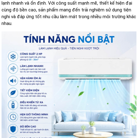
l
ạnh nhanh v
à
ổn
đ
ịnh. Với c
ông su
ất mạnh mẽ, thiết kế hiện
đ
ại
c
ùng
đ
ộ bền cao, sản phẩm mang
đ
ến trải nghiệm sử dụng tiện
nghi v
à
đ
áp
ứng tốt nhu cầu l
àm mát trong nhi
ều m
ôi tr
ư
ờng kh
ác
nhau.