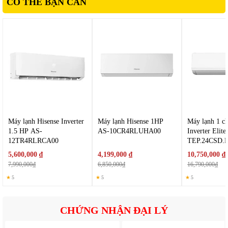
CÓ THỂ BẠN CẦN
lạnh thế hệ mới có hiệu suất trao đổi nhiệt cao hơn so với
nhiều loại gas truyền thống. Điều này giúp máy làm lạnh
nhanh hơn, vận hành hiệu quả hơn và giảm tác động đến
môi trường.
Máy lạnh Hisense Inverter
Máy lạnh Hisense 1HP
Máy lạnh 1 c
1.5 HP AS-
AS-10CR4RLUHA00
Inverter Elit
12TR4RLRCA00
TEP.24CSD.F
5,600,000 ₫
4,199,000 ₫
10,750,000 ₫
7,990,000₫
6,850,000₫
16,790,000₫
★
5
★
5
★
5
CHỨNG NHẬN ĐẠI LÝ