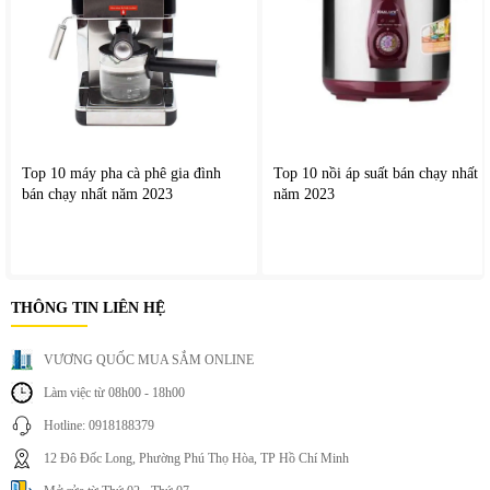
Sleep Mode tự động điều chỉnh nhiệt độ phù hợp trong
suốt quá trình nghỉ ngơi, tránh tình trạng quá lạnh vào ban
đêm và hỗ trợ tiết kiệm điện năng hiệu quả.
Top 10 máy pha cà phê gia đình
Top 10 nồi áp suất bán chạy nhất
bán chạy nhất năm 2023
năm 2023
THÔNG TIN LIÊN HỆ
VƯƠNG QUỐC MUA SẮM ONLINE
Làm việc từ 08h00 - 18h00
Hotline: 0918188379
12 Đô Đốc Long, Phường Phú Thọ Hòa, TP Hồ Chí Minh