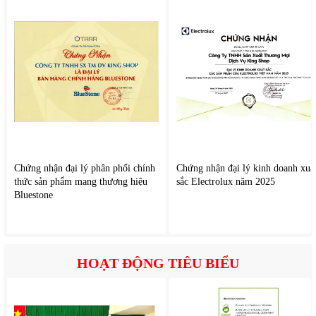
2. Tính năng nổi bật của
Midea MSFQ-24CRN8
Turbo – Làm lạnh nhanh tức thì
Chế độ Turbo cho phép máy hoạt động với công suất tối
đa nhằm nhanh chóng đưa nhiệt độ phòng về mức cài đặt
mong muốn. Đây là tính năng cực kỳ hữu ích khi bạn vừa trở
về nhà sau một ngày nắng nóng hoặc cần làm mát không
Chứng nhận đại lý phân phối chính
Chứng nhận đại lý kinh doanh xuấ
gian đông người trong thời gian ngắn.
thức sản phẩm mang thương hiệu
sắc Electrolux năm 2025
Bluestone
Follow Me – Cảm biến nhiệt độ thông minh
Remote được tích hợp cảm biến nhiệt độ, giúp máy lạnh
nhận biết chính xác nhiệt độ tại vị trí người dùng thay vì chỉ
đo tại dàn lạnh. Nhờ đó, thiết bị tự động điều chỉnh công
HOẠT ĐỘNG TIÊU BIỂU
suất phù hợp để duy trì cảm giác dễ chịu hơn.
I-Clean – Tự động làm sạch dàn lạnh