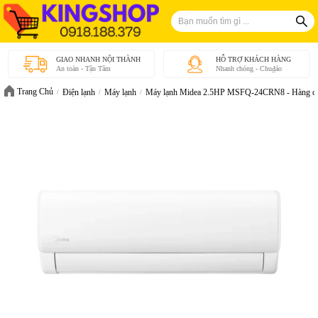
GIAO NHANH NỘI THÀNH
HỖ TRỢ KHÁCH HÀNG
An toàn - Tận Tâm
Nhanh chóng - Chu₫áo
Trang Chủ
Điện lạnh
Máy lạnh
Máy lạnh Midea 2.5HP MSFQ-24CRN8 - Hàng ch