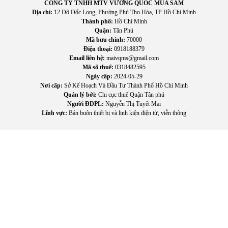
CÔNG TY TNHH MTV VƯƠNG QUỐC MUA SẮM
Lớp phủ chống ăn mòn giúp bảo vệ dàn nóng và dàn lạnh,
Địa chỉ:
12 Đô Đốc Long, Phường Phú Thọ Hòa, TP Hồ Chí Minh
Thành phố:
Hồ Chí Minh
giảm nguy cơ hư hỏng do môi trường.
Quận:
Tân Phú
Mã bưu chính:
70000
Vận hành thuận tiện
Điện thoại:
0918188379
Email liên hệ:
maivqms@gmail.com
Các chế độ Follow Me, Turbo, Sleep và tự làm sạch giúp
Mã số thuế:
0318482595
người dùng dễ dàng sử dụng hằng ngày.
Ngày cấp:
2024-05-29
Nơi cấp:
Sở Kế Hoạch Và Đầu Tư Thành Phố Hồ Chí Minh
Quản lý bởi:
Chi cục thuế Quận Tân phú
Người ĐDPL:
Nguyễn Thị Tuyết Mai
Lĩnh vực:
Bán buôn thiết bị và linh kiện điện tử, viễn thông