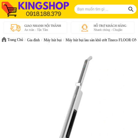
GIAO NHANH NỘI THÀNH
HỖ TRỢ KHÁCH HÀNG
An toàn - Tận Tâm
Nhanh chóng - Chu₫áo
Trang Chủ
Gia đình
Máy hút bụi
Máy hút bụi lau sàn khô ướt Tineco FLOOR ON