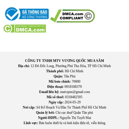
Nhà c
ửa lu
ôn s
ạch sẽ
:
Khả n
ăng x
ử l
ý c
ả bụi kh
ô và ch
ất
lỏng gi
úp sàn nhà luôn sáng s
ạch.
Giảm c
ông s
ức lao
đ
ộng
:
Ng
ư
ời d
ùng không c
ần qu
ét nhà,
hút b
ụi v
à lau sàn riêng bi
ệt.
Ph
ù h
ợp với gia
đ
ình có tr
ẻ nhỏ
:
Gi
úp duy trì môi tr
ư
ờng
sống sạch sẽ v
à v
ệ sinh h
ơn.
H
ỗ trợ ch
ăm s
óc nhà có thú c
ưng
:
D
ễ d
àng thu gom lông
thú và các lo
ại bụi bẩn ph
át sinh h
ằng ng
ày.
CÔNG TY TNHH MTV VƯƠNG QUỐC MUA SẮM
Địa chỉ:
12 Đô Đốc Long, Phường Phú Thọ Hòa, TP Hồ Chí Minh
Thành phố:
Hồ Chí Minh
Quận:
Tân Phú
Mã bưu chính:
70000
Điện thoại:
0918188379
Email liên hệ:
maivqms@gmail.com
Mã số thuế:
0318482595
Ngày cấp:
2024-05-29
Nơi cấp:
Sở Kế Hoạch Và Đầu Tư Thành Phố Hồ Chí Minh
Quản lý bởi:
Chi cục thuế Quận Tân phú
Người ĐDPL:
Nguyễn Thị Tuyết Mai
Lĩnh vực:
Bán buôn thiết bị và linh kiện điện tử, viễn thông