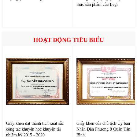
thức sản phẩm của Legi
HOẠT ĐỘNG TIÊU BIỂU
4.
L
àm s
ạch nhiều loại mặt s
àn
Tineco Floor One i7 Fold
phù h
ợp với nhiều bề mặt phổ biến
trong gia
đ
ình nh
ư s
àn g
ỗ, s
àn g
ạch men,
đ
á t
ự nhi
ên, sàn
nh
ựa hoặc s
àn công nghi
ệp. Khả n
ăng l
àm s
ạch linh hoạt
gi
úp s
ản phẩm
đ
áp
ứng tốt nhu cầu sử dụng trong nhiều
kh
ông gian khác nhau.
II. Tính n
ăng n
ổi bật
c
ủ
a
Máy hút bụi cầm tay Tineco Floor One
Giấy khen đạt thành tích xuất sắc
Giấy khen của chủ tịch Ủy ban
i7 Fold
công tác khuyến học khuyến tài
Nhân Dân Phường 8 Quận Tân
nhiệm kỳ 2015 - 2020
Bình