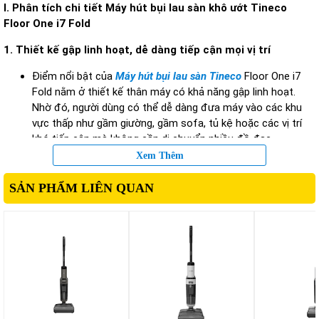
I.
Ph
ân tích chi ti
ết M
áy hút b
ụi lau s
àn khô
ư
ớt Tineco
Floor One i7 Fold
1.
Thiết kế gập linh hoạt, dễ d
àng ti
ếp cận mọi vị tr
í
Đi
ểm nổi bật của
Máy hút bụi lau sàn Tineco
Floor One i7
Fold nằm ở thiết kế th
ân máy có kh
ả n
ăng g
ập linh hoạt.
Nhờ
đ
ó, ng
ư
ời d
ùng có th
ể dễ d
àng
đưa m
áy vào các khu
v
ực thấp nh
ư g
ầm gi
ư
ờng, gầm sofa, tủ kệ hoặc c
ác v
ị tr
í
khó ti
ếp cận m
à không c
ần di chuyển nhiều
đ
ồ
đ
ạc.
Thiết kế hiện
đ
ại c
ùng tr
ọng t
âm cân b
ằng gi
úp vi
ệc
đi
ều
Xem Thêm
khiển m
áy tr
ở n
ên nh
ẹ nh
àng và thu
ận tiện h
ơn trong qu
á
trình s
ử dụng.
SẢN PHẨM LIÊN QUAN