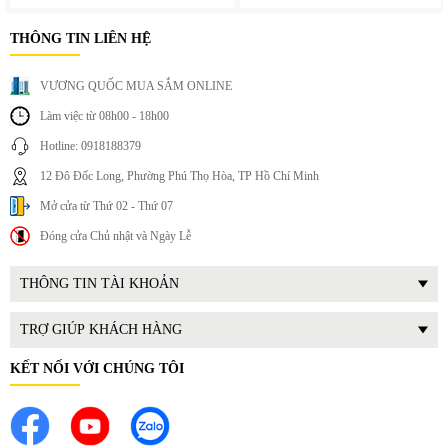
THÔNG TIN LIÊN HỆ
VƯƠNG QUỐC MUA SẮM ONLINE
Làm việc từ 08h00 - 18h00
Hotline: 0918188379
12 Đô Đốc Long, Phường Phú Thọ Hòa, TP Hồ Chí Minh
Mở cửa từ Thứ 02 - Thứ 07
Đóng cửa Chủ nhật và Ngày Lễ
THÔNG TIN TÀI KHOẢN
TRỢ GIÚP KHÁCH HÀNG
KẾT NỐI VỚI CHÚNG TÔI
III. L
ợi
ích th
ực tế khi sử dụng
Tiết kiệm thời gian dọn dẹp
:
M
áy th
ực hiện
đ
ồng thời nhiều
c
ông
đo
ạn vệ sinh trong một lần vận h
ành.