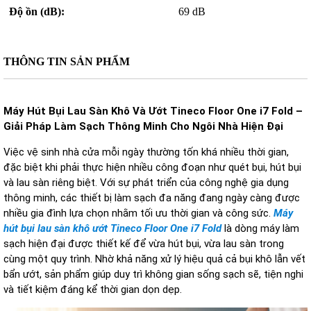
Độ ồn (dB):
69 dB
THÔNG TIN SẢN PHẨM
M
áy Hút B
ụi
L
au
Sàn Khô
Và
Ư
ớt Tineco Floor One i7 Fold
–
Gi
ải
P
h
áp Làm S
ạch
T
h
ông Minh Cho Ngôi Nhà Hi
ện
Đ
ại
Vi
ệc vệ sinh nh
à c
ửa mỗi ng
ày th
ư
ờng tốn kh
á nhi
ều thời gian,
đ
ặc biệt khi phải thực hiện nhiều c
ông
đo
ạn nh
ư qu
ét b
ụi, h
út b
ụi
v
à lau sàn riêng bi
ệt. Với sự ph
át tri
ển của c
ông ngh
ệ gia dụng
th
ông minh, các thi
ết bị l
àm s
ạch
đa năng đang ng
ày càng
đư
ợc
nhiều gia
đ
ình l
ựa chọn nhằm tối
ưu th
ời gian v
à công s
ức.
M
áy
hút b
ụi lau s
àn khô
ư
ớt Tineco Floor One i7 Fold
l
à dòng máy làm
s
ạch hiện
đ
ại
đư
ợc thiết kế
đ
ể vừa h
út b
ụi, vừa lau s
àn trong
cùng m
ột quy tr
ình. Nh
ờ khả n
ăng x
ử l
ý hi
ệu quả cả bụi kh
ô l
ẫn vết
bẩn
ư
ớt, sản phẩm gi
úp duy trì không gian s
ống sạch sẽ, tiện nghi
v
à ti
ết kiệm
đ
áng k
ể thời gian dọn dẹp.