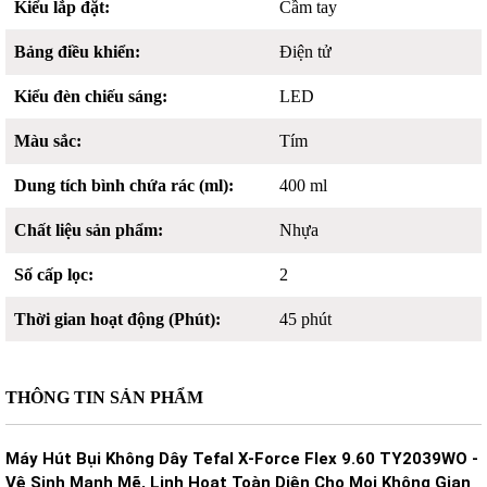
Kiểu lắp đặt:
Cầm tay
Bảng điều khiển:
Điện tử
Kiểu đèn chiếu sáng:
LED
Màu sắc:
Tím
Dung tích bình chứa rác (ml):
400 ml
Chất liệu sản phẩm:
Nhựa
Số cấp lọc:
2
Thời gian hoạt động (Phút):
45 phút
THÔNG TIN SẢN PHẨM
Máy Hút Bụi Không Dây Tefal X-Force Flex 9.60 TY2039WO -
Vệ Sinh Mạnh Mẽ, Linh Hoạt Toàn Diện Cho Mọi Không Gian