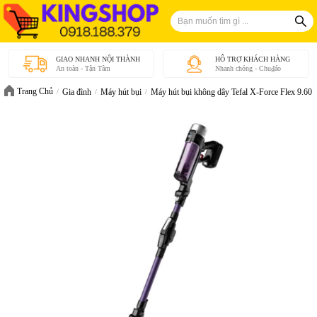
GIAO NHANH NỘI THÀNH
HỖ TRỢ KHÁCH HÀNG
An toàn - Tận Tâm
Nhanh chóng - Chu₫áo
Trang Chủ
Gia đình
Máy hút bụi
Máy hút bụi không dây Tefal X-Force Flex 9.6