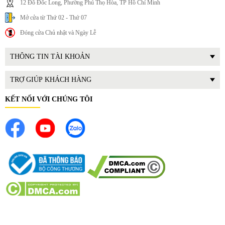
12 Đô Đốc Long, Phường Phú Thọ Hòa, TP Hồ Chí Minh
bảo dưỡng thiết bị trở nên đơn giản, nhanh chóng.
Mở cửa từ Thứ 02 - Thứ 07
Đóng cửa Chủ nhật và Ngày Lễ
THÔNG TIN TÀI KHOẢN
TRỢ GIÚP KHÁCH HÀNG
KẾT NỐI VỚI CHÚNG TÔI