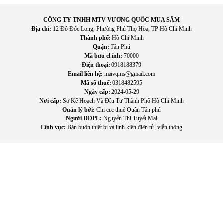
II. Tính năng nổi bật của
Máy hút bụi cầm tay Tefal
X-Force
CÔNG TY TNHH MTV VƯƠNG QUỐC MUA SẮM
Flex 9.60 TY2039WO.
Địa chỉ:
12 Đô Đốc Long, Phường Phú Thọ Hòa, TP Hồ Chí Minh
Thành phố:
Hồ Chí Minh
Quận:
Tân Phú
Mã bưu chính:
70000
Không dây linh hoạt giúp bạn di chuyển hút bụi mọi ngóc
Điện thoại:
0918188379
ngách trong nhà mà không vướng dây điện.
Email liên hệ:
maivqms@gmail.com
Công nghệ Flex 180° uốn cong linh hoạt dễ dàng làm sạch
Mã số thuế:
0318482595
dưới gầm giường, ghế sofa, tủ kệ mà không cần khom lưng.
Ngày cấp:
2024-05-29
Nơi cấp:
Sở Kế Hoạch Và Đầu Tư Thành Phố Hồ Chí Minh
Lực hút mạnh mẽ và ổn định giúp hút sạch bụi, lông vật nuôi
Quản lý bởi:
Chi cục thuế Quận Tân phú
và mảnh vụn trên sàn cứng lẫn thảm.
Người ĐDPL:
Nguyễn Thị Tuyết Mai
Thiết kế nhẹ và cân đối giúp cầm nắm lâu mà không mỏi
Lĩnh vực:
Bán buôn thiết bị và linh kiện điện tử, viễn thông
tay, phù hợp hút bụi toàn bộ ngôi nhà.
Pin dung lượng cao, thời gian sử dụng lâu để làm sạch diện
tích lớn chỉ trong một lần sạc.
Hộp chứa bụi dễ tháo và vệ sinh, không cần dùng túi, tiết
kiệm chi phí phụ kiện.
Đầu chổi đa năng thích hợp cho sàn gỗ, gạch, thảm và
nhiều bề mặt khác nhau.
Bộ lọc hiệu suất cao giữ lại hạt bụi siêu nhỏ, góp phần cải