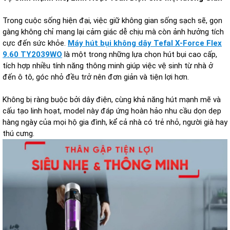
Trong cuộc sống hiện đại, việc giữ không gian sống sạch sẽ, gọn
gàng không chỉ mang lại cảm giác dễ chịu mà còn ảnh hưởng tích
cực đến sức khỏe.
Máy hút bụi không dây Tefal X-Force Flex
9.60 TY2039WO
là một trong những lựa chọn hút bụi cao cấp,
tích hợp nhiều tính năng thông minh giúp việc vệ sinh từ nhà ở
đến ô tô, góc nhỏ đều trở nên đơn giản và tiện lợi hơn.
Không bị ràng buộc bởi dây điện, cùng khả năng hút mạnh mẽ và
cấu tạo linh hoạt, model này đáp ứng hoàn hảo nhu cầu dọn dẹp
hàng ngày của mọi hộ gia đình, kể cả nhà có trẻ nhỏ, người già hay
thú cưng.