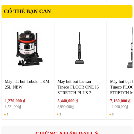
Chế độ mạnh: Dành cho vị trí nhiều bụi hoặc rác nặng.
CÓ THỂ BẠN CẦN
Sự linh hoạt này giúp tiết kiệm pin hơn khi chỉ cần dùng ở
mức phù hợp.
Máy hút bụi Toboki TKM-
Máy hút bụi lau sàn
Máy hút bụi l
25L NEW
Tineco FLOOR ONE I6
Tineco FLO
STRETCH PLUS 2
STRETCH 
1,270,000 ₫
5,440,000 ₫
7,160,000 ₫
1,521,000₫
8,990,000₫
11,900,000₫
★
5
★
5
★
5
CHỨNG NHẬN ĐẠI LÝ