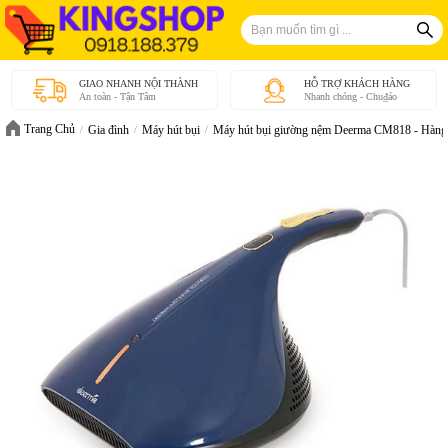
GIAO NHANH NỘI THÀNH
HỖ TRỢ KHÁCH HÀNG
An toàn - Tận Tâm
Nhanh chóng - Chu₫áo
Trang Chủ
Gia đình
Máy hút bụi
Máy hút bụi giường nệm Deerma CM818 - Hàng 