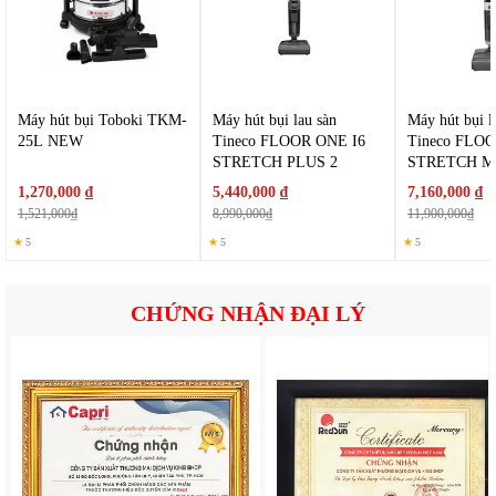
Máy hút bụi Toboki TKM-
Máy hút bụi lau sàn
Máy hút bụi l
25L NEW
Tineco FLOOR ONE I6
Tineco FLO
STRETCH PLUS 2
STRETCH 
Máy có chức năng diệt tới 99.9% vi khuẩn bằng đèn UV và diệt trừ
1,270,000 ₫
5,440,000 ₫
7,160,000 ₫
các loại hạt bụi nhỏ nhất gây dị ứng, đèn UV được kết nối linh
1,521,000₫
8,990,000₫
11,900,000₫
động với bộ ngắt mạch ngay khi thiết bị không còn tiếp xúc với
★
5
★
5
★
5
mặt đất, đèn UV sẽ tự động tắt để đảm bảo an toàn cho người
dùng.
CHỨNG NHẬN ĐẠI LÝ