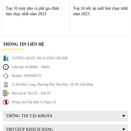
Top 10 máy pha cà phê gia đình
Top 10 nồi áp suất bán chạy nhất
bán chạy nhất năm 2023
năm 2023
THÔNG TIN LIÊN HỆ
VƯƠNG QUỐC MUA SẮM ONLINE
Làm việc từ 08h00 - 18h00
Hotline: 0918188379
12 Đô Đốc Long, Phường Phú Thọ Hòa, TP Hồ Chí Minh
Mở cửa từ Thứ 02 - Thứ 07
Đóng cửa Chủ nhật và Ngày Lễ
THÔNG TIN TÀI KHOẢN
TRỢ GIÚP KHÁCH HÀNG