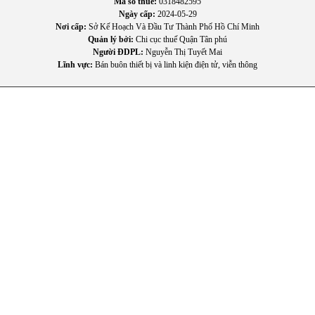
Mã số thuế:
0318482595
Ngày cấp:
2024-05-29
Nơi cấp:
Sở Kế Hoạch Và Đầu Tư Thành Phố Hồ Chí Minh
Quản lý bởi:
Chi cục thuế Quận Tân phú
Người ĐDPL:
Nguyễn Thị Tuyết Mai
Lĩnh vực:
Bán buôn thiết bị và linh kiện điện tử, viễn thông