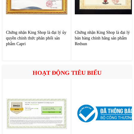
Chứng nhận King Shop là đại lý ủy
Chứng nhận King Shop là đại lý
quyền chính thức phân phối sản
bán hàng chính hãng sản phẩm
phẩm Capri
Redsun
HOẠT ĐỘNG TIÊU BIỂU
Máy hút bụi chăn nệm gia đình Deerma
CM818
trang bị công suất
450W với lực hút 13000 Pa giúp loại bỏ bụi bẩn trên vải, bao gồm