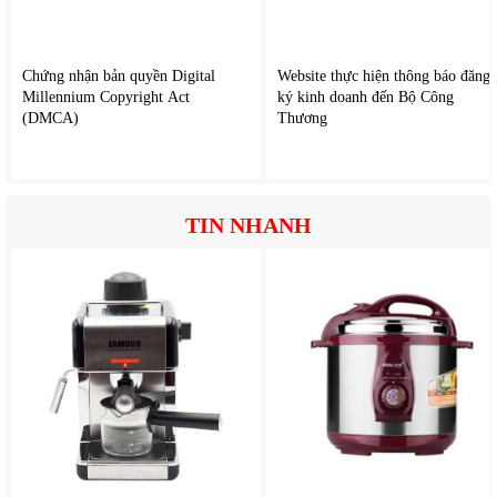
mạt bụi và da chết mà bạn không thể nhìn thấy, sức hút nhẹ
nhàng của máy phù hợp với cả những loại vải mỏng manh nhất, nó
sử dụng hệ thống lọc lốc xoáy Pro-Cyclone, Rocket Vacuum giúp
Chứng nhận bản quyền Digital
Website thực hiện thông báo đăng
làm sạch sâu bên trong các thớ vải nệm, ga, gối,...
Millennium Copyright Act
ký kinh doanh đến Bộ Công
(DMCA)
Thương
TIN NHANH