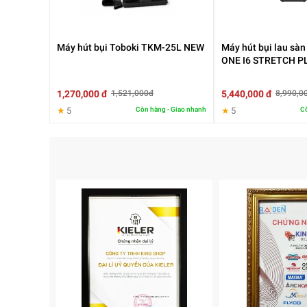
Ngoài những đầu hút phổ biến như: Đầu hút sàn, đ
sàn giúp bạn vừa có thể hút bụi vừa làm sạch mọi v
Máy hút bụi Toboki TKM-25L NEW
Máy hút bụi lau sà
ONE I6 STRETCH P
1,270,000 đ
5,440,000 đ
1,521,000đ
8,990,0
★
5
Còn hàng - Giao nhanh
★
5
Cò