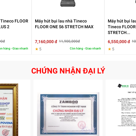
ầu hút dạng khe thì
máy hút bụi dùng pin
này còn tích hợp thêm giẻ 
ết bẩn tiện lợi.
n Tineco FLOOR
Máy hút bụi lau nhà Tineco
Máy hút bụi la
LUS 2
FLOOR ONE S6 STRETCH MAX
Tineco FLOOR
STRETCH...
7,160,000 đ
6,550,000 đ
00đ
11,900,000đ
10
n hàng - Giao nhanh
★
5
Còn hàng - Giao nhanh
★
5
CHỨNG NHẬN ĐẠI LÝ