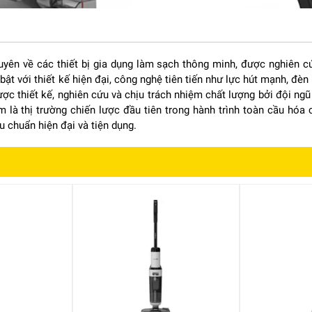
yên về các thiết bị gia dụng làm sạch thông minh, được nghiên cứ
ật với thiết kế hiện đại, công nghệ tiên tiến như lực hút mạnh, đèn
eo phong cách tối giản, hiện đại với kích thước nhỏ gọn và trọng
ợc thiết kế, nghiên cứu và chịu trách nhiệm chất lượng bởi đội ng
ao tác chỉ bằng một tay. Thân máy được hoàn thiện chắc chắn, các
m là thị trường chiến lược đầu tiên trong hành trình toàn cầu hóa 
p ngay từ lần sử dụng đầu tiên.
u chuẩn hiện đại và tiện dụng.
h hoạt đến mọi ngóc ngách trong nhà mà không bị giới hạn bởi ổ cắm
chóng làm sạch sofa, rèm cửa, gầm bàn, gầm giường, cầu thang hoặ
ian ngắn
ang bị động cơ bền bỉ hoạt động với công suất 120W, tạo lực hút
bụi mịn, tóc rụng, lông thú cưng, vụn thức ăn hay các hạt bụi li ti
ụi mà vẫn tiết kiệm năng lượng, đồng thời giảm thiểu tiếng ồn tron
a đình có trẻ nhỏ hoặc người cao tuổi.