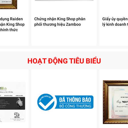
 dụng Raiden
Chứng nhận King Shop phân
Giấy ủy quyền
hận King Shop
phối thương hiệu Zamboo
lý kinh doanh
chính thức
HOẠT ĐỘNG TIÊU BIỂU