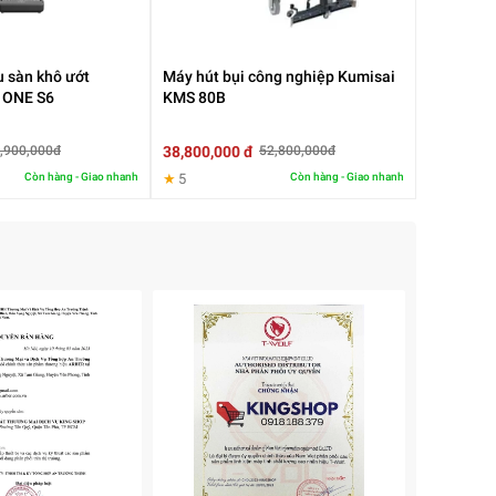
lau
u sàn khô ướt
Máy hút bụi công nghiệp Kumisai
 ONE S6
KMS 80B
38,800,000 đ
,900,000đ
52,800,000đ
Còn hàng - Giao nhanh
★
5
Còn hàng - Giao nhanh