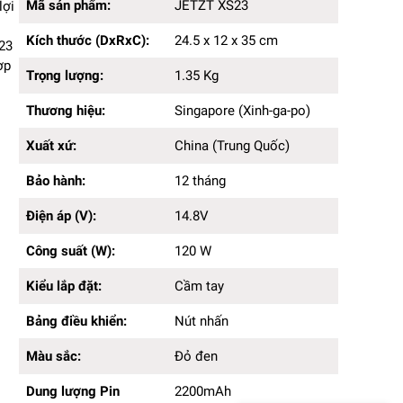
Kích thước (DxRxC):
24.5 x 12 x 35cm
Mã sản phẩm:
JETZT XS23
lợi
Trọng lượng:
1.35 Kg
Kích thước (DxRxC):
24.5 x 12 x 35 cm
Thương hiệu:
Singapore (Xinh-ga-po)
S23
Xuất xứ:
China (Trung Quốc)
ợp
Trọng lượng:
1.35 Kg
Bảo hành:
12 tháng
Điện áp (V):
14.8V
Thương hiệu:
Singapore (Xinh-ga-po)
Công suất (W):
120 W
Kiểu lắp đặt:
Cầm tay
Xuất xứ:
China (Trung Quốc)
Bảng điều khiển:
Nút nhấn
Màu sắc:
Bảo hành:
Đỏ đen
12 tháng
Dung lượng Pin (mah):
2200mAh
Điện áp (V):
14.8V
Lực hút (pa):
20000 Pa
Thời gian sạc pin (h):
4-5h
Công suất (W):
120 W
Chất liệu sản phẩm:
Kim loại - nhựa
Thời gian hoạt động (Phút):
25 ~ 35 phút
Kiểu lắp đặt:
Cầm tay
Bảng điều khiển:
Nút nhấn
Màu sắc:
Đỏ đen
Dung lượng Pin
2200mAh