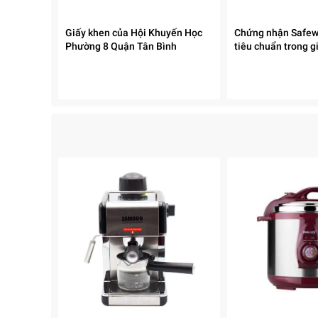
2. Tính năng nổi bật của
JETZT XS23
Giấy khen của Hội Khuyến Học
Chứng nhận Safew
Thiết kế cầm tay không dây, nhỏ gọn, dễ sử dụng
Phường 8 Quận Tân Bình
tiêu chuẩn trong 
Lực hút mạnh mẽ, ổn định trên nhiều bề mặt
Pin sạc tiện lợi, không phụ thuộc nguồn điện trực t
Trang bị nhiều đầu hút và giẻ lau tiện lợi
Hộp chứa nước dung tích phù hợp, dễ tháo lắp vệ 
Độ ồn thấp, vận hành êm ái
Phù hợp cho nhà ở, văn phòng và ô tô