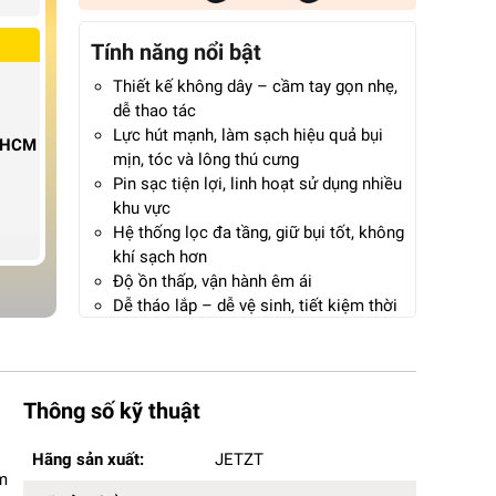
Tính năng nổi bật
Thiết kế không dây – cầm tay gọn nhẹ,
dễ thao tác
Lực hút mạnh, làm sạch hiệu quả bụi
P.HCM
mịn, tóc và lông thú cưng
Pin sạc tiện lợi, linh hoạt sử dụng nhiều
khu vực
Hệ thống lọc đa tầng, giữ bụi tốt, không
khí sạch hơn
Độ ồn thấp, vận hành êm ái
Dễ tháo lắp – dễ vệ sinh, tiết kiệm thời
gian
Phù hợp nhà ở, căn hộ, văn phòng và ô
tô
Bảo hành 12 tháng chính hãng
Thông số kỹ thuật
Hãng sản xuất:
JETZT
Hãng sản xuất:
JETZT
Mã sản phẩm:
JETZT XS23
ờm