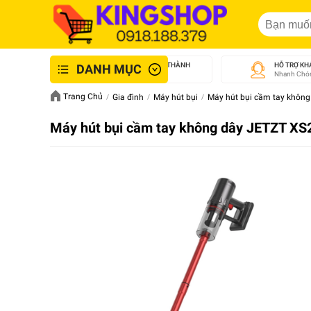
GIAO NHANH NỘI THÀNH
HỖ TRỢ KH
DANH MỤC
An Toàn - Tận Tâm
Nhanh Chón
Trang Chủ
Gia đình
Máy hút bụi
Máy hút bụi cầm tay không
Máy hút bụi cầm tay không dây JETZT XS2