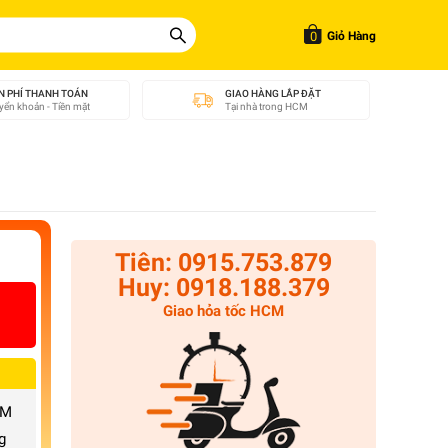
0
Giỏ Hàng
N PHÍ THANH TOÁN
GIAO HÀNG LẮP ĐẶT
ển khoản - Tiền mặt
Tại nhà trong HCM
Tiên: 0915.753.879
Huy: 0918.188.379
Giao hỏa tốc HCM
CM
g