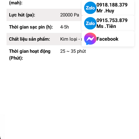
(mah):
0918.188.379
Mr .Huy
Lực hút (pa):
20000 Pa
0915.753.879
Ms .Tiên
Thời gian sạc pin (h):
4-5h
Facebook
Chất liệu sản phẩm:
Kim loại - nhựa
Thời gian hoạt động
25 ~ 35 phút
(Phút):