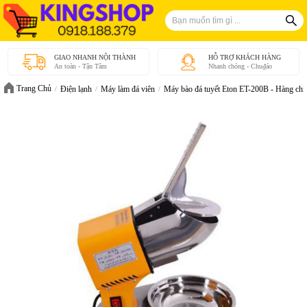
GIAO NHANH NỘI THÀNH
HỖ TRỢ KHÁCH HÀNG
An toàn - Tận Tâm
Nhanh chóng - Chu₫áo
Trang Chủ
Điện lạnh
Máy làm đá viên
Máy bào đá tuyết Eton ET-200B - Hàng chí