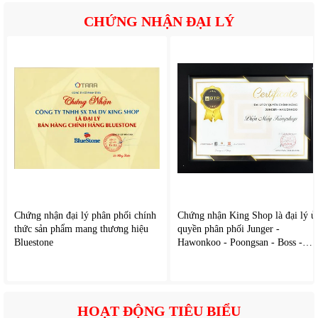
kế ở thân máy, cho bạn dễ dàng thao tác sử dụng máy. Máy trang
bị với 2 lưỡi xay giúp xay được lượng đá đáp ứng được cho gia
CHỨNG NHẬN ĐẠI LÝ
đình hoặc quán kinh doanh nhỏ. Máy bào đá tuyết 2 lưỡi này hoạt
động với công suất mạnh mẽ 200W, cho tốc độ 1450 vòng/phút
giúp xay đá nhanh chóng 120kg/ giờ, tiết kiệm thời gian và điện
năng hiệu quả. Máy có thể xay được hầu hết các loại đá lạnh như
đá bi, đá viên trong tủ lạnh, đá uống bia… hoạt động tạo ra tiếng
ồn thấp, ít ảnh hưởng đến người sử dụng.
Chứng nhận đại lý phân phối chính
Chứng nhận King Shop là đại lý ủ
thức sản phẩm mang thương hiệu
quyền phân phối Junger -
Bluestone
Hawonkoo - Poongsan - Boss -
Caoza
HOẠT ĐỘNG TIÊU BIỂU