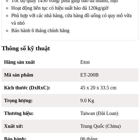
Tốc độ quay 1450 vòng/ phút giúp bào đá nhanh, mịn
Hoạt động liên tục có hiệu suất bào đá 120kg/giờ
Phù hợp với các nhà hàng, cửa hàng đồ uống có quy mô vừa
và nhỏ
Bảo hành 6 tháng chính hãng
Thông số kỹ thuật
Hãng sản xuất
Eton
Mã sản phẩm
ET-200B
Kích thước (DxRxC):
45 x 20 x 33.5 cm
Trọng lượng:
9.0 Kg
Thương hiệu:
Taiwan (Đài Loan)
Xuất xứ:
Trung Quốc (China)
Bảo hành:
06 tháng