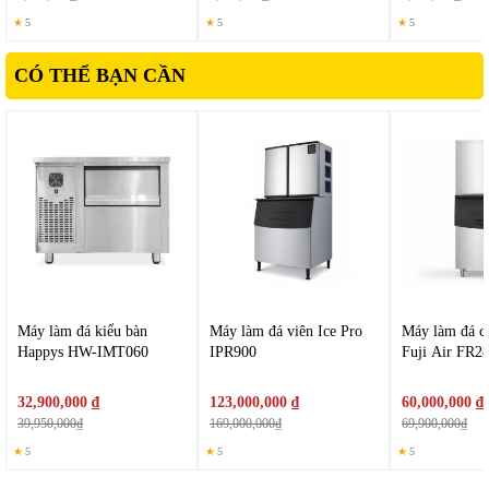
bóng, dễ dàng vệ sinh, an toàn sức khỏe.
★
5
★
5
★
5
CÓ THỂ BẠN CẦN
Máy làm đá kiểu bàn
Máy làm đá viên Ice Pro
Máy làm đá c
Happys HW-IMT060
IPR900
Fuji Air FR2
32,900,000 ₫
123,000,000 ₫
60,000,000 ₫
39,950,000₫
169,000,000₫
69,900,000₫
★
5
★
5
★
5
Máy bào đá tuyết Eton
ET-200B
điều khiển bằng công tắc thiết