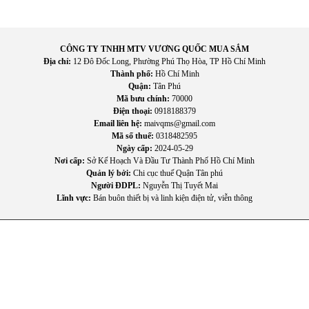
CÔNG TY TNHH MTV VƯƠNG QUỐC MUA SẮM
Địa chỉ:
12 Đô Đốc Long, Phường Phú Thọ Hòa, TP Hồ Chí Minh
Thành phố:
Hồ Chí Minh
Quận:
Tân Phú
Mã bưu chính:
70000
Điện thoại:
0918188379
Email liên hệ:
maivqms@gmail.com
Mã số thuế:
0318482595
Ngày cấp:
2024-05-29
Nơi cấp:
Sở Kế Hoạch Và Đầu Tư Thành Phố Hồ Chí Minh
Quản lý bởi:
Chi cục thuế Quận Tân phú
Người ĐDPL:
Nguyễn Thị Tuyết Mai
Lĩnh vực:
Bán buôn thiết bị và linh kiện điện tử, viễn thông