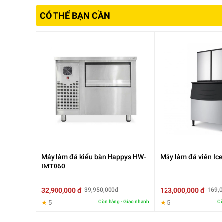
CÓ THỂ BẠN CẦN
2. Đá viên sạch, đều và lâu tan
Máy tạo ra các viên đá có hình dạng đồng đều, kíc
loãng đồ uống, giữ nguyên hương vị thơm ngon của 
Đây là yếu tố đặc biệt quan trọng trong ngành dịc
nghiệm khách hàng.
Máy làm đá kiểu bàn Happys HW-
Máy làm đá viên Ic
Bên cạnh đó, việc chủ động làm đá sạch tại chỗ 
IMT060
nguồn nước sử dụng
Giảm nguy cơ nhiễm khuẩn từ đá bên ngoài
Tạo sự chuyên nghiệp trong vận hành
32,900,000 đ
123,000,000 đ
39,950,000đ
169,
★
5
Còn hàng - Giao nhanh
★
5
Cò
3. Công suất làm đá mạnh mẽ đáp ứng nhu cầu liên tục