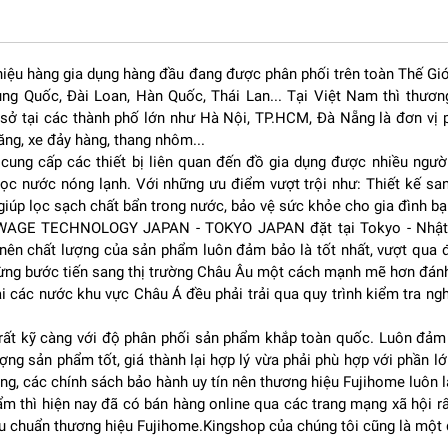
ome IM65
iệu hàng gia dụng hàng đầu đang được phân phối trên toàn Thế Giới
rung Quốc, Đài Loan, Hàn Quốc, Thái Lan... Tại Việt Nam thì thư
ở tại các thành phố lớn như Hà Nội, TP.HCM, Đà Nẵng là đơn vị
tượng với kiểu dáng vuông vắn, mạnh mẽ và hiện đại. Máy được hoàn
ăng, xe đảy hàng, thang nhôm...
 hạn chế han gỉ và dễ vệ sinh sau thời gian dài sử dụng.
ung cấp các thiết bị liên quan đến đồ gia dụng được nhiều người
o mà còn phù hợp với nhiều không gian kinh doanh chuyên nghiệp nh
c nước nóng lạnh. Với những ưu điểm vượt trội như: Thiết kế sang
uầy bar, Bếp ăn công nghiệp,..
giúp lọc sạch chất bẩn trong nước, bảo vệ sức khỏe cho gia đình bạ
xy hóa tốt trong điều kiện hoạt động thường xuyên.
NEWAGE TECHNOLOGY JAPAN - TOKYO JAPAN đặt tại Tokyo - Nhật B
nên chất lượng của sản phẩm luôn đảm bảo là tốt nhất, vượt qua 
 từng bước tiến sang thị trường Châu Âu một cách mạnh mẽ hơn đán
i các nước khu vực Châu Á đều phải trải qua quy trình kiểm tra n
 rất kỹ càng với độ phân phối sản phẩm khắp toàn quốc. Luôn đảm
ng sản phẩm tốt, giá thành lại hợp lý vừa phải phù hợp với phần lớ
g, các chính sách bảo hành uy tín nên thương hiệu Fujihome luôn l
 thì hiện nay đã có bán hàng online qua các trang mạng xã hội rấ
u chuẩn thương hiệu Fujihome.Kingshop của chúng tôi cũng là một 