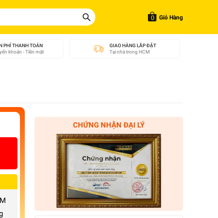
0
Giỏ Hàng
N PHÍ THANH TOÁN
GIAO HÀNG LẮP ĐẶT
ển khoản - Tiền mặt
Tại nhà trong HCM
CHỨNG NHẬN ĐẠI LÝ
CM
g