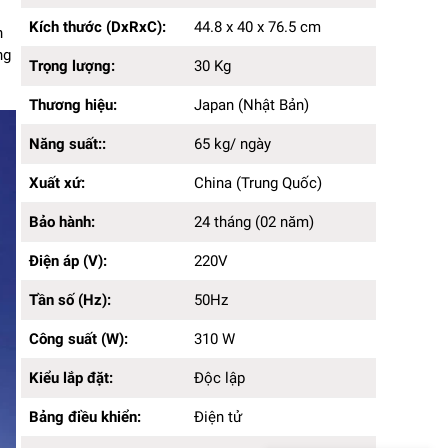
Trọng lượng:
30 Kg
Kích thước (DxRxC):
44.8 x 40 x 76.5 cm
Thương hiệu:
Japan (Nhật Bản)
n
Năng suất::
65 kg/ ngày
ng
Trọng lượng:
30 Kg
Xuất xứ:
China (Trung Quốc)
Bảo hành:
24 tháng (02 năm)
Thương hiệu:
Japan (Nhật Bản)
Điện áp (V):
220V
Tần số (Hz):
50Hz
Năng suất::
65 kg/ ngày
Công suất (W):
310 W
Kiểu lắp đặt:
Xuất xứ:
Độc lập
China (Trung Quốc)
Bảng điều khiển:
Điện tử
Bảo hành:
24 tháng (02 năm)
Cảm biến quá nhiệt:
Có
Màu sắc:
Bạc đen
Điện áp (V):
220V
Loại gas sử dụng:
R290a
Dung tích bình chứa:
1.3L
Tần số (Hz):
50Hz
Dung tích (L):
Thúng đá: 13kg
Chất liệu sản phẩm:
Kim loại sơn tĩnh điện, Nhựa,
Công suất (W):
310 W
Inox
Kiểu lắp đặt:
Độc lập
Màn hình hiển thị:
LCD
Bảng điều khiển:
Điện tử