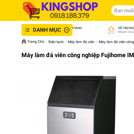
GIAO NHANH NỘI THÀNH
HỖ TRỢ KH
DANH MỤC
An Toàn - Tận Tâm
Nhanh Chón
Trang Chủ
Điện lạnh
Máy làm đá viên
Máy làm đá viên công
Máy làm đá viên công nghiệp Fujihome IM