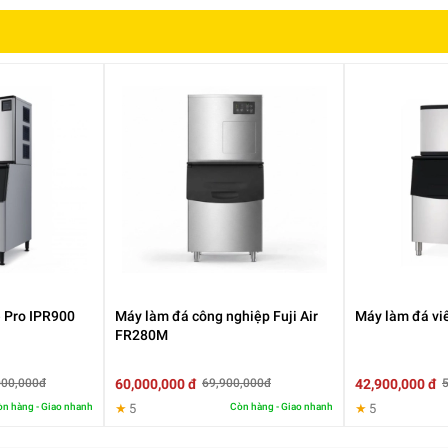
h thước đẹp mắt và độ tinh khiết cao. Đá lâu tan giúp hạn chế làm
cà phê, trà sữa, cocktail hay nước ép.
h vụ đồ uống, nơi chất lượng sản phẩm ảnh hưởng trực tiếp đến trải
e Pro IPR900
Máy làm đá công nghiệp Fuji Air
Máy làm đá vi
còn giúp doanh nghiệp Đảm bảo vệ sinh an toàn thực phẩm, Kiểm so
FR280M
60,000,000 đ
42,900,000 đ
000,000đ
69,900,000đ
n hàng - Giao nhanh
★
5
Còn hàng - Giao nhanh
★
5