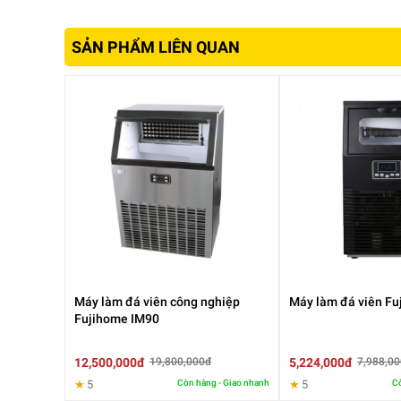
SẢN PHẨM LIÊN QUAN
Máy làm đá viên công nghiệp
Máy làm đá viên F
Fujihome IM90
12,500,000đ
5,224,000đ
19,800,000đ
7,988,0
★
5
Còn hàng - Giao nhanh
★
5
Cò