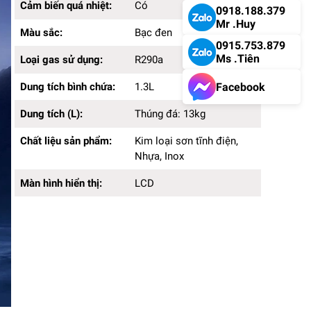
Cảm biến quá nhiệt:
Có
0918.188.379
Mr .Huy
Màu sắc:
Bạc đen
0915.753.879
Ms .Tiên
Loại gas sử dụng:
R290a
Facebook
Dung tích bình chứa:
1.3L
Dung tích (L):
Thúng đá: 13kg
Chất liệu sản phẩm:
Kim loại sơn tĩnh điện,
Nhựa, Inox
Màn hình hiển thị:
LCD