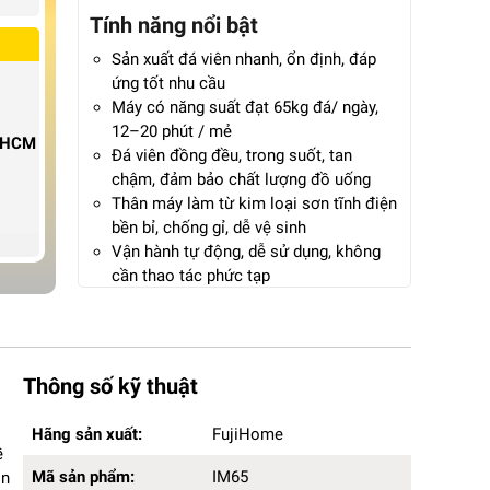
Tính năng nổi bật
Sản xuất đá viên nhanh, ổn định, đáp
ứng tốt nhu cầu
Máy có năng suất đạt 65kg đá/ ngày,
12–20 phút / mẻ
P.HCM
Đá viên đồng đều, trong suốt, tan
chậm, đảm bảo chất lượng đồ uống
Thân máy làm từ kim loại sơn tĩnh điện
bền bỉ, chống gỉ, dễ vệ sinh
Vận hành tự động, dễ sử dụng, không
cần thao tác phức tạp
Tiết kiệm điện năng, tối ưu chi phí vận
hành
Thông số kỹ thuật
Hãng sản xuất:
FujiHome
Hãng sản xuất:
FujiHome
Mã sản phẩm:
IM65
ề
Kích thước (DxRxC):
44.8 x 40 x 76.5cm
Mã sản phẩm:
IM65
ọn