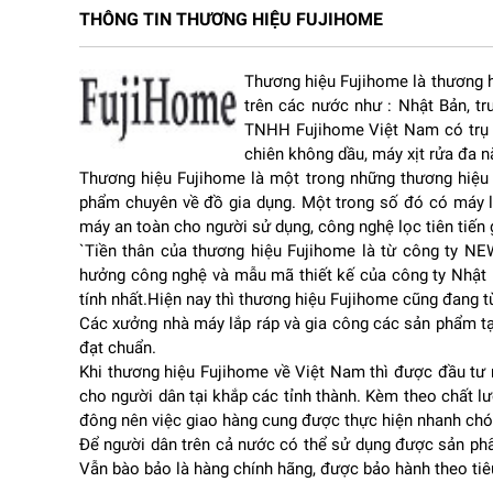
THÔNG TIN THƯƠNG HIỆU FUJIHOME
I. Phân tích chi tiết máy làm đá viên công nghiệp Fujih
Thương hiệu Fujihome là thương h
1. Thiết kế hiện đại, chuyên nghiệp và bền bỉ
trên các nước như : Nhật Bản, t
TNHH Fujihome Việt Nam có trụ s
Ngay từ cái nhìn đầu tiên, Fujihome IM65 gây ấn 
chiên không dầu, máy xịt rửa đa n
thiện bằng chất liệu inox cao cấp giúp tăng độ bền,
Thương hiệu Fujihome là một trong những thương hiệu c
Thiết kế inox không chỉ mang lại tính thẩm mỹ ca
phẩm chuyên về đồ gia dụng. Một trong số đó có máy lọ
Quán cà phê, Quán trà sữa, Nhà hàng, Khách sạn, Q
máy an toàn cho người sử dụng, công nghệ lọc tiên tiến 
Bề mặt máy sáng đẹp, hạn chế bám bẩn và chống o
`Tiền thân của thương hiệu Fujihome là từ công ty 
hưởng công nghệ và mẫu mã thiết kế của công ty Nhật 
tính nhất.Hiện nay thì thương hiệu Fujihome cũng đang
Các xưởng nhà máy lắp ráp và gia công các sản phẩm tạ
đạt chuẩn.
Khi thương hiệu Fujihome về Việt Nam thì được đầu tư
cho người dân tại khắp các tỉnh thành. Kèm theo chất lượ
đông nên việc giao hàng cung được thực hiện nhanh chón
Để người dân trên cả nước có thể sử dụng được sản phẩm
Vẫn bào bảo là hàng chính hãng, được bảo hành theo tiê