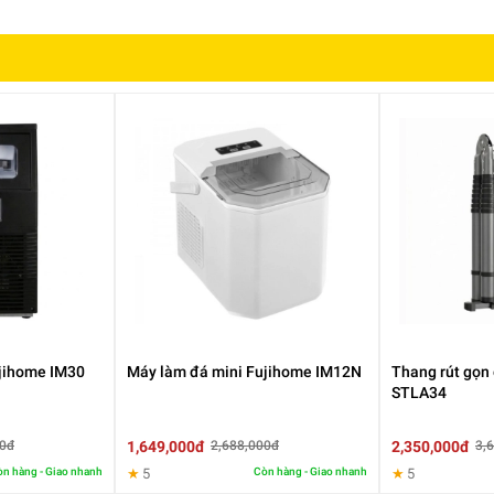
ujihome IM30
Máy làm đá mini Fujihome IM12N
Thang rút gọn
STLA34
1,649,000đ
2,350,000đ
00đ
2,688,000đ
3,
n hàng - Giao nhanh
★
5
Còn hàng - Giao nhanh
★
5