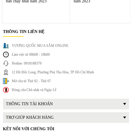
bán chạy nhất năm 2023
năm 2023
THÔNG TIN LIÊN HỆ
VƯƠNG QUỐC MUA SẮM ONLINE
Làm việc từ 08h00 - 18h00
Hotline: 0918188379
12 Đô Đốc Long, Phường Phú Thọ Hòa, TP Hồ Chí Minh
Mở cửa từ Thứ 02 - Thứ 07
Đóng cửa Chủ nhật và Ngày Lễ
THÔNG TIN TÀI KHOẢN
TRỢ GIÚP KHÁCH HÀNG
KẾT NỐI VỚI CHÚNG TÔI