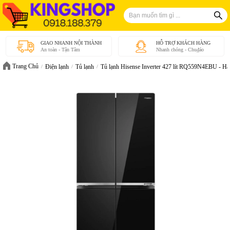
GIAO NHANH NỘI THÀNH
HỖ TRỢ KHÁCH HÀNG
An toàn - Tận Tâm
Nhanh chóng - Chu₫áo
Trang Chủ
Điện lạnh
Tủ lạnh
Tủ lạnh Hisense Inverter 427 lít RQ559N4EBU - Hà