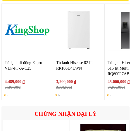
Ngăn chứa ở cánh cửa tiện lợi cho chai nước, sữa, gia vị.
Nhờ thiết kế tối ưu này, bạn có thể sắp xếp thực phẩm gọn
gàng và dễ dàng tìm kiếm khi cần.
Tủ lạnh di động E-pro
Tủ lạnh Hisense 82 lít
Tủ lạnh Hisen
VEP-PF-A-C25
RR106D4EWN
615 lít Multi
RQ600P7AB
4,489,000 ₫
3,200,000 ₫
45,000,000 ₫
5,590,000₫
3,990,000₫
57,990,000₫
★
5
★
5
★
5
CHỨNG NHẬN ĐẠI LÝ