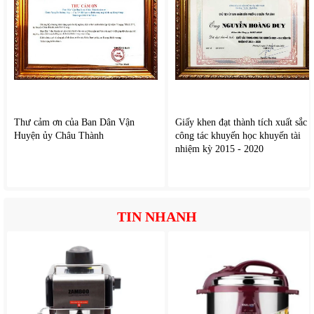
các ngăn. Điều này giúp thực phẩm được làm lạnh nhanh
hơn, hạn chế tình trạng chênh lệch nhiệt độ giữa các vị trí.
Giữ độ tươi ngon lâu hơn cho rau củ và thịt cá.
Không còn tình trạng thực phẩm ở góc trong bị đông cứng
trong khi khu vực khác chưa đủ lạnh.
Thư cảm ơn của Ban Dân Vận
Giấy khen đạt thành tích xuất sắc
Huyện ủy Châu Thành
công tác khuyến học khuyến tài
nhiệm kỳ 2015 - 2020
TIN NHANH