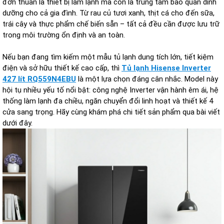
đơn thuần là thiết bị làm lạnh mà còn là trung tâm bảo quản dinh
dưỡng cho cả gia đình. Từ rau củ tươi xanh, thịt cá cho đến sữa,
trái cây và thực phẩm chế biến sẵn – tất cả đều cần được lưu trữ
trong môi trường ổn định và an toàn.
Nếu bạn đang tìm kiếm một mẫu tủ lạnh dung tích lớn, tiết kiệm
điện và sở hữu thiết kế cao cấp, thì
Tủ lạnh Hisense Inverter
427 lít RQ559N4EBU
là một lựa chọn đáng cân nhắc. Model này
hội tụ nhiều yếu tố nổi bật: công nghệ Inverter vận hành êm ái, hệ
thống làm lạnh đa chiều, ngăn chuyển đổi linh hoạt và thiết kế 4
cửa sang trọng. Hãy cùng khám phá chi tiết sản phẩm qua bài viết
dưới đây.