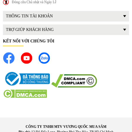
Đóng cửa Chủ nhật và Ngày Lễ
khó chịu từ thực phẩm tươi sống. Nhờ đó không khí trong
tủ luôn sạch và dễ chịu, hạn chế vi khuẩn phát triển. Giữ
THÔNG TIN TÀI KHOẢN
hương vị nguyên bản của thực phẩm.
Đây là yếu tố quan trọng giúp đảm bảo an toàn sức khỏe
TRỢ GIÚP KHÁCH HÀNG
cho cả gia đình.
KẾT NỐI VỚI CHÚNG TÔI
CÔNG TY TNHH MTV VƯƠNG QUỐC MUA SẮM