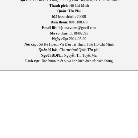
Địa chỉ:
12 Đô Đốc Long, Phường Phú Thọ Hòa, TP Hồ Chí Minh
Thành phố:
Hồ Chí Minh
Quận:
Tân Phú
Mã bưu chính:
70000
Điện thoại:
0918188379
Email liên hệ:
maivqms@gmail.com
Mã số thuế:
0318482595
Ngày cấp:
2024-05-29
Nơi cấp:
Sở Kế Hoạch Và Đầu Tư Thành Phố Hồ Chí Minh
II. Tính năng nổi bật của
Tủ lạnh Hisense
RQ559N4EBU.
Quản lý bởi:
Chi cục thuế Quận Tân phú
Người ĐDPL:
Nguyễn Thị Tuyết Mai
Lĩnh vực:
Bán buôn thiết bị và linh kiện điện tử, viễn thông
Dung tích lớn 427L, phù hợp gia đình từ 4-5 người, lưu trữ
thực phẩm thoải mái.
Công nghệ Inverter Pro vận hành êm ái, tiết kiệm điện lên
đến15%
Ngăn cấp đông mềm (Soft Freeze) giữ được hương vị và
dinh dưỡng mà không làm đóng băng cứng.
Bảng điều khiển cảm ứng hiện đại dễ thao tác, hiển thị rõ
các chế độ cài đặt.
Khả năng làm lạnh nhanh giúp hỗ trợ bảo quản thực phẩm
hiệu quả ngay sau khi mở cửa.
Thiết kế sang trọng, mặt kính phẳng dễ vệ sinh, tạo điểm