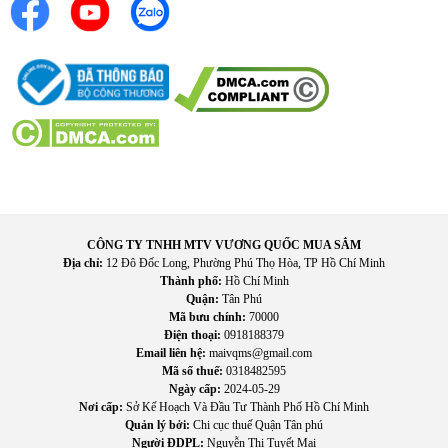
Aqua AQR-M600XA(GB)
được tích hợp công nghệ hỗ trợ
khử mùi bên trong tủ lạnh nhằm giảm mùi khó chịu phát sinh
từ thực phẩm.
Không gian lưu trữ luôn sạch sẽ hơn và hạn chế tình trạng
lẫn mùi giữa các loại thực phẩm khác nhau.
Đây là tính năng hữu ích đối với gia đình thường xuyên bảo
quản nhiều loại thực phẩm tươi sống.
CÔNG TY TNHH MTV VƯƠNG QUỐC MUA SẮM
Địa chỉ:
12 Đô Đốc Long, Phường Phú Thọ Hòa, TP Hồ Chí Minh
Thành phố:
Hồ Chí Minh
Quận:
Tân Phú
Mã bưu chính:
70000
Điện thoại:
0918188379
Email liên hệ:
maivqms@gmail.com
Mã số thuế:
0318482595
Ngày cấp:
2024-05-29
Nơi cấp:
Sở Kế Hoạch Và Đầu Tư Thành Phố Hồ Chí Minh
Quản lý bởi:
Chi cục thuế Quận Tân phú
Người ĐDPL:
Nguyễn Thị Tuyết Mai