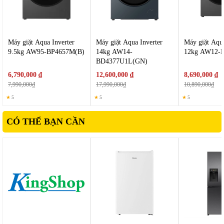
thực phẩm có trọng lượng lớn mà vẫn đảm bảo độ bền cao.
Bảng điều khiển cảm ứng được tích hợp bên ngoài cửa tủ
giúp người dùng dễ dàng điều chỉnh nhiệt độ mà không cần
mở cửa quá nhiều lần.
Máy giặt Aqua Inverter
Máy giặt Aqua Inverter
Máy giặt Aqua
9.5kg AW95-BP4657M(B)
14kg AW14-
12kg AW12-
BD4377U1L(GN)
6,790,000 ₫
12,600,000 ₫
8,690,000 ₫
7,990,000₫
17,990,000₫
10,890,000₫
★
5
★
5
★
5
CÓ THỂ BẠN CẦN