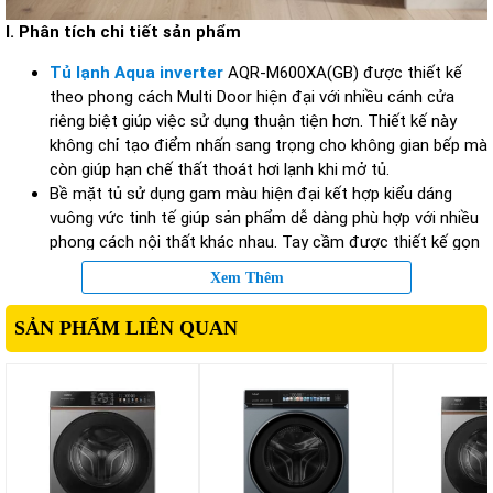
I. Phân tích chi tiết sản phẩm
Tủ lạnh Aqua inverter
AQR-M600XA(GB) được thiết kế
theo phong cách Multi Door hiện đại với nhiều cánh cửa
riêng biệt giúp việc sử dụng thuận tiện hơn. Thiết kế này
không chỉ tạo điểm nhấn sang trọng cho không gian bếp mà
còn giúp hạn chế thất thoát hơi lạnh khi mở tủ.
Bề mặt tủ sử dụng gam màu hiện đại kết hợp kiểu dáng
vuông vức tinh tế giúp sản phẩm dễ dàng phù hợp với nhiều
phong cách nội thất khác nhau. Tay cầm được thiết kế gọn
gàng tạo cảm giác liền mạch và tăng tính thẩm mỹ tổng
Xem Thêm
thể.
Dung tích sử dụng 529 lít mang lại không gian lưu trữ rộng
SẢN PHẨM LIÊN QUAN
rãi cho gia đình từ 4 – 6 thành viên. Người dùng có thể bảo
quản đa dạng thực phẩm như rau củ, trái cây, đồ uống, thực
phẩm tươi sống hoặc thực phẩm đông lạnh trong nhiều
ngày.
Các ngăn chứa bên trong được bố trí khoa học giúp việc
phân loại thực phẩm trở nên dễ dàng và gọn gàng hơn.
Ngoài ra, khay kính chịu lực chắc chắn giúp hỗ trợ lưu trữ