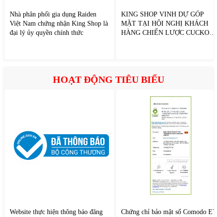
Nhà phân phối gia dụng Raiden
KING SHOP VINH DỰ GÓP
Việt Nam chứng nhận King Shop là
MẶT TẠI HỘI NGHỊ KHÁCH
đại lý ủy quyền chính thức
HÀNG CHIẾN LƯỢC CUCKOO
2026
HOẠT ĐỘNG TIÊU BIỂU
2. Công nghệ Inverter tiết kiệm điện
Tủ lạnh 4 cánh
Aqua AQR-M600XA(GB) được trang bị
công nghệ Inverter hiện đại giúp tối ưu hiệu quả vận hành và
giảm điện năng tiêu thụ đáng kể.
Máy nén có khả năng tự điều chỉnh công suất hoạt động
Website thực hiện thông báo đăng
Chứng chỉ bảo mật số Comodo E