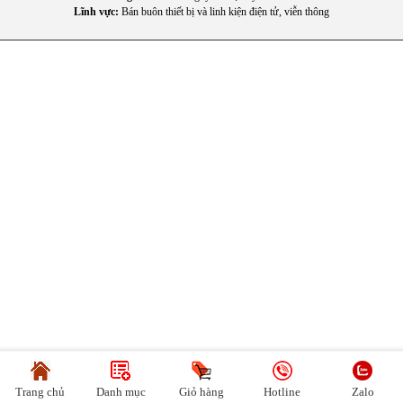
Lĩnh vực:
Bán buôn thiết bị và linh kiện điện tử, viễn thông
6. Khay kính chịu lực bền bỉ
Các khay chứa bên trong được làm từ kính chịu lực chắc
chắn giúp lưu trữ thực phẩm nặng an toàn hơn.
Thiết kế tháo rời cũng hỗ trợ việc vệ sinh bên trong tủ lạnh
nhanh chóng và thuận tiện hơn.
III. Lợi ích thực tế khi sử dụng
Một trong những ưu điểm nổi bật của Aqua AQR-
M600XA(GB) là không gian lưu trữ rộng rãi giúp người dùng
bảo quản thực phẩm thoải mái cho nhu cầu sử dụng nhiều
ngày.
Thiết kế kiểu
tủ lạnh Multi Door
giúp việc lấy thực phẩm
Trang chủ
Danh mục
Giỏ hàng
Hotline
Zalo