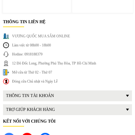
THÔNG TIN LIÊN HỆ
VƯƠNG QUỐC MUA SẮM ONLINE
Làm việc từ 08h00 - 18h00
Hotline: 0918188379
12 Đô Đốc Long, Phường Phú Thọ Hòa, TP Hồ Chí Minh
Mở cửa từ Thứ 02 - Thứ 07
Đóng cửa Chủ nhật và Ngày Lễ
4. Ngăn rau củ rộng rãi giữ ẩm tốt
Ngăn rau củ được thiết kế với không gian lớn nhằm hỗ trợ
THÔNG TIN TÀI KHOẢN
bảo quản rau xanh và trái cây hiệu quả hơn.
Độ ẩm phù hợp giúp thực phẩm hạn chế mất nước và giữ
TRỢ GIÚP KHÁCH HÀNG
được độ tươi ngon trong thời gian dài.
KẾT NỐI VỚI CHÚNG TÔI
5. Công nghệ khử mùi và kháng khuẩn