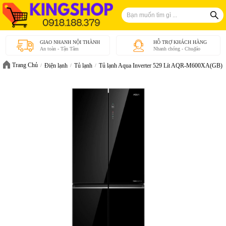
GIAO NHANH NỘI THÀNH
HỖ TRỢ KHÁCH HÀNG
An toàn - Tận Tâm
Nhanh chóng - Chu₫áo
Trang Chủ
Điện lạnh
Tủ lạnh
Tủ lạnh Aqua Inverter 529 Lít AQR-M600XA(GB) -