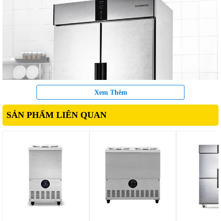
Xem Thêm
SẢN PHẨM LIÊN QUAN
Tủ nửa đông nửa mát Starion
này được cấu tạo từ chất liệu cao
cấp với toàn bộ tủ được làm từ thép không gỉ cao cấp, cứng cáp
giúp bảo vệ tốt hệ thống linh kiện bên trong tủ hiệu quả, bên
ngoài sáng bóng, chống gỉ sét, trầy xước hay bám bẩn, dễ lau chùi
vệ sinh tạo độ bền mới cho tủ theo thời gian sử dụng, khay vỉ