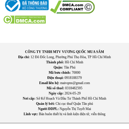
CÔNG TY TNHH MTV VƯƠNG QUỐC MUA SẮM
Địa chỉ:
12 Đô Đốc Long, Phường Phú Thọ Hòa, TP Hồ Chí Minh
Thành phố:
Hồ Chí Minh
Quận:
Tân Phú
Mã bưu chính:
70000
Điện thoại:
0918188379
Email liên hệ:
maivqms@gmail.com
Mã số thuế:
0318482595
Ngày cấp:
2024-05-29
Nơi cấp:
Sở Kế Hoạch Và Đầu Tư Thành Phố Hồ Chí Minh
Quản lý bởi:
Chi cục thuế Quận Tân phú
Người ĐDPL:
Nguyễn Thị Tuyết Mai
Lĩnh vực:
Bán buôn thiết bị và linh kiện điện tử, viễn thông