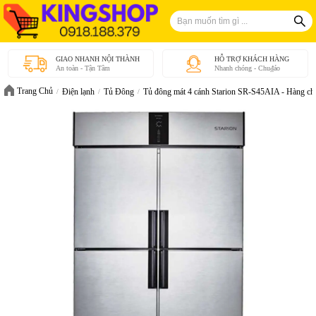
GIAO NHANH NỘI THÀNH
HỖ TRỢ KHÁCH HÀNG
An toàn - Tận Tâm
Nhanh chóng - Chu₫áo
Trang Chủ
Điện lạnh
Tủ Đông
Tủ đông mát 4 cánh Starion SR-S45AIA - Hàng ch