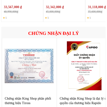
33,567,000 ₫
32,342,000 ₫
31,118,000 ₫
40,990,000₫
45,000,000₫
35,600,000₫
★
5
★
5
★
5
Tủ đông Starion SR-S45AIA
được thiết kế bảng điều khiển nằm
bên ngoài dễ dàng thao tác, cho bạn dễ dàng theo dõi nhiệt độ
CHỨNG NHẬN ĐẠI LÝ
hoạt động của tủ. Tủ thiết kế khoang tủ rộng với dung tích lên
đến 1070 lít cho bạn thoải mái sắp xếp và lưu trữ được số lượng
lớn thực phẩm, phù hợp với mục đích kinh doanh, thiết kế với 4
cánh mở tinh tế cho bạn dễ dàng sắp xếp và lấy thực phẩm tiện
dụng, hạn chế thất thoát nhiệt tiết kiệm điện năng.
Chứng nhận King Shop phân phối
Chứng nhận King Shop là đại lý ủ
thương hiệu Tiross
quyền của thương hiệu Rapido