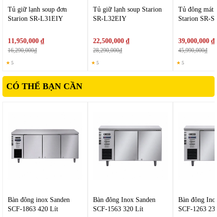
ngăn bằng kim loại phủ sơn tĩnh điện chống gỉ, tháo lắp linh hoạt
Tủ giữ lạnh soup đơn
Tủ giữ lạnh soup Starion
Tủ đông mát 
thuận tiện sử dụng, độ bền cao.
Tủ đông inox
này được ứng dụng
Starion SR-L31EIY
SR-L32EIY
Starion SR-S
công nghệ làm lạnh trực tiếp kết hợp cùng máy nén LG cho khả
năng làm lạnh nhanh, cấp đông sâu giúp bảo quản thực phẩm hiệu
11,950,000 ₫
22,500,000 ₫
39,000,000 ₫
quả.
16,290,000₫
28,290,000₫
45,990,000₫
★
5
★
5
★
5
CÓ THỂ BẠN CẦN
Bàn đông inox Sanden
Bàn đông Inox Sanden
Bàn đông Ino
SCF-1863 420 Lít
SCF-1563 320 Lít
SCF-1263 235