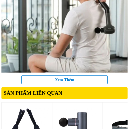
Xem Thêm
2. Công nghệ massage rung sâu
SẢN PHẨM LIÊN QUAN
Kata MG20
hoạt động dựa trên cơ chế rung với tần số cao,
tác động sâu vào nhóm cơ giúp giãn cơ nhanh chóng, giảm
cảm giác đau mỏi.
Cơ chế này tương tự các phương pháp massage chuyên