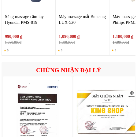
dụng.
Súng massage cầm tay
Máy massage mắt Buheung
Máy massage 
Hyundai PMS-019
LUX-520
Philips PPM3
990,000 ₫
1,090,000 ₫
1,180,000 ₫
1,680,000₫
1,590,000₫
1,690,000₫
★
5
★
5
★
5
CHỨNG NHẬN ĐẠI LÝ