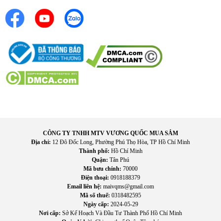
III. Lợi ích thực tế khi sử dụng
CÔNG TY TNHH MTV VƯƠNG QUỐC MUA SẮM
Giảm đau nhức cơ bắp: Hỗ trợ thư giãn cơ sau khi vận
Địa chỉ:
12 Đô Đốc Long, Phường Phú Thọ Hòa, TP Hồ Chí Minh
động hoặc làm việc lâu.
Thành phố:
Hồ Chí Minh
Quận:
Tân Phú
Tăng tuần hoàn máu: Giúp cơ thể phục hồi nhanh hơn.
Mã bưu chính:
70000
Giảm căng thẳng: Mang lại cảm giác thư giãn như massage
Điện thoại:
0918188379
chuyên nghiệp.
Email liên hệ:
maivqms@gmail.com
Tiện lợi sử dụng tại nhà: Không cần đến spa hay phòng trị
Mã số thuế:
0318482595
liệu.
Ngày cấp:
2024-05-29
Nơi cấp:
Sở Kế Hoạch Và Đầu Tư Thành Phố Hồ Chí Minh