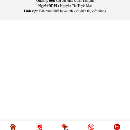
Quản lý bởi:
Chi cục thuế Quận Tân phú
Người ĐDPL:
Nguyễn Thị Tuyết Mai
Lĩnh vực:
Bán buôn thiết bị và linh kiện điện tử, viễn thông
IV. Hướng dẫn sử dụng và bảo quản