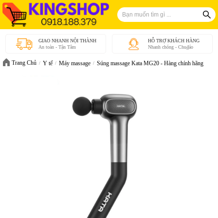
GIAO NHANH NỘI THÀNH
HỖ TRỢ KHÁCH HÀNG
An toàn - Tận Tâm
Nhanh chóng - Chu₫áo
Trang Chủ
Y tế
Máy massage
Súng massage Kata MG20 - Hàng chính hãng