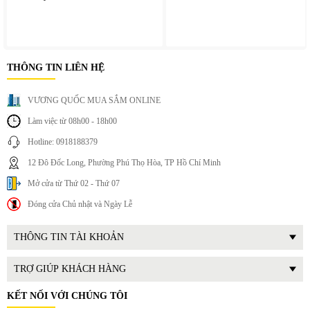
II. Tính năng nổi bật của Kata MG20
Massage rung sâu giúp giảm đau cơ hiệu quả
Nhiều cấp độ điều chỉnh phù hợp từng nhu cầu
THÔNG TIN LIÊN HỆ
Đi kèm nhiều đầu massage tiện dụng
Thiết kế nhỏ gọn, dễ sử dụng
VƯƠNG QUỐC MUA SẮM ONLINE
Pin sạc tiện lợi, linh hoạt
Hoạt động êm, không gây ồn lớn
Làm việc từ 08h00 - 18h00
Phù hợp nhiều đối tượng sử dụng
Hotline: 0918188379
12 Đô Đốc Long, Phường Phú Thọ Hòa, TP Hồ Chí Minh
Mở cửa từ Thứ 02 - Thứ 07
Đóng cửa Chủ nhật và Ngày Lễ
THÔNG TIN TÀI KHOẢN
TRỢ GIÚP KHÁCH HÀNG
KẾT NỐI VỚI CHÚNG TÔI