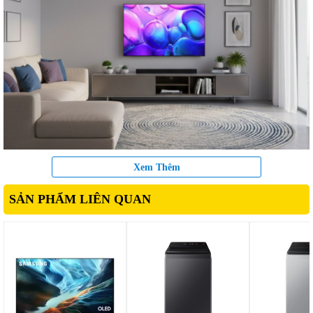
Xem Thêm
SẢN PHẨM LIÊN QUAN
2. Công ngh
ệ QLED cho m
àu s
ắc sống
đ
ộng
Đi
ểm nổi bật của QA55Q6FA nằm ở c
ông ngh
ệ QLED sử
dụng chấm l
ư
ợng tử Quantum Dot, gi
úp tái t
ạo dải m
àu r
ộng
v
à chính xác h
ơn. H
ình
ảnh hiển thị trở n
ên r
ực rỡ, tự nhi
ên
và có chi
ều s
âu, ngay c
ả trong những khung h
ình có
đ
ộ
s
áng cao ho
ặc m
àu s
ắc phức tạp.
Nhờ
đ
ó, ng
ư
ời xem c
ó th
ể tận h
ư
ởng những bộ phim bom