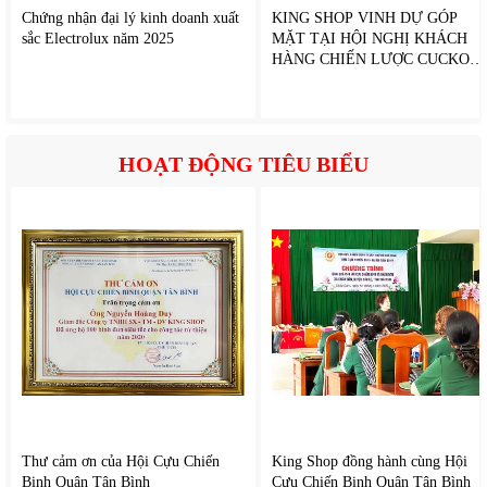
Hiển thị m
àu s
ắc rực rỡ,
đ
ộ t
ương ph
ản tốt v
à
đ
ộ chi tiết ấn
Chứng nhận đại lý kinh doanh xuất
KING SHOP VINH DỰ GÓP
t
ư
ợng.
sắc Electrolux năm 2025
MẶT TẠI HỘI NGHỊ KHÁCH
HÀNG CHIẾN LƯỢC CUCKOO
C
ông ngh
ệ Quantum Dot
2026
T
ái t
ạo dải m
àu r
ộng, gi
úp hình
ảnh ch
ân th
ực v
à s
ống
đ
ộng
h
ơn.
HOẠT ĐỘNG TIÊU BIỂU
Thư cảm ơn của Hội Cựu Chiến
King Shop đồng hành cùng Hội
Binh Quận Tân Bình
Cựu Chiến Binh Quận Tân Bình