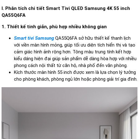
I. Phân tích chi ti
ết Smart Tivi QLED Samsung 4K 55 inch
QA55Q6FA
1.
Thiết kế tinh giản, ph
ù h
ợp nhiều kh
ông gian
Smart tivi Samsung
QA55Q6FA s
ở hữu thiết kế thanh lịch
với viền m
àn hình m
ỏng, gi
úp t
ối
ưu di
ện t
ích hi
ển thị v
à t
ạo
cảm gi
ác hình
ảnh rộng h
ơn. T
ông màu trung tính k
ết hợp
kiểu d
áng hi
ện
đ
ại gi
úp s
ản phẩm dễ d
àng hòa h
ợp với nhiều
phong c
ách n
ội thất từ c
ăn h
ộ, nh
à ph
ố
đ
ến v
ăn ph
òng.
Kích th
ư
ớc m
àn hình 55 inch
đư
ợc xem l
à l
ựa chọn l
ý t
ư
ởng
cho ph
òng khách, phòng ng
ủ lớn hoặc ph
òng gi
ải tr
í gia
đ
ình.