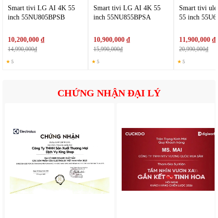
Smart tivi LG AI 4K 55
Smart tivi LG AI 4K 55
Smart tivi ul
inch 55NU805BPSB
inch 55NU855BPSA
55 inch 55U
10,200,000 ₫
10,900,000 ₫
11,900,000 ₫
14,990,000₫
15,990,000₫
20,990,000₫
★
5
★
5
★
5
CHỨNG NHẬN ĐẠI LÝ
II. Tính n
ăng n
ổi bật
M
àn hình QLED 4K ch
ất l
ư
ợng cao