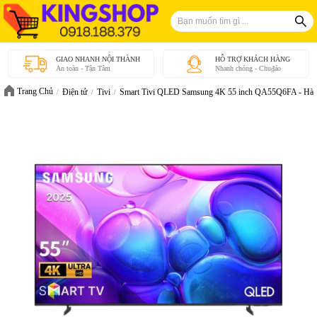
GIAO NHANH NỘI THÀNH
HỖ TRỢ KHÁCH HÀNG
An toàn - Tận Tâm
Nhanh chóng - Chu₫áo
Trang Chủ
Điện tử
Tivi
Smart Tivi QLED Samsung 4K 55 inch QA55Q6FA - Hàn