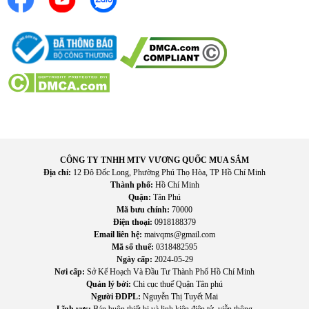
Đi
ều khiển bằng giọng n
ói ti
ện lợi
Gi
úp tìm ki
ếm nội dung v
à
đi
ều khiển tivi nhanh ch
óng h
ơn.
K
ết nối
đa d
ạng
Hỗ trợ nhiều cổng kết nối v
à kh
ả n
ăng k
ết nối kh
ông dây v
ới
c
ác thi
ết bị th
ông minh.
Hệ
đi
ều h
ành Tizen hi
ện
đ
ại
Cho ph
ép truy c
ập nhanh v
ào các
ứng dụng giải tr
í tr
ực
CÔNG TY TNHH MTV VƯƠNG QUỐC MUA SẮM
tuyến phổ biến
Địa chỉ:
12 Đô Đốc Long, Phường Phú Thọ Hòa, TP Hồ Chí Minh
Thành phố:
Hồ Chí Minh
Quận:
Tân Phú
Mã bưu chính:
70000
Điện thoại:
0918188379
Email liên hệ:
maivqms@gmail.com
Mã số thuế:
0318482595
Ngày cấp:
2024-05-29
Nơi cấp:
Sở Kế Hoạch Và Đầu Tư Thành Phố Hồ Chí Minh
Quản lý bởi:
Chi cục thuế Quận Tân phú
Người ĐDPL:
Nguyễn Thị Tuyết Mai