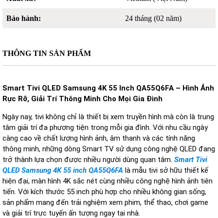
Bảo hành:
24 tháng (02 năm)
THÔNG TIN SẢN PHẨM
Smart Tivi QLED Samsung 4K 55 Inch QA55Q6FA
– H
ình
Ảnh
R
ực
R
ỡ,
G
iải
T
r
í Thông Minh Cho M
ọi
G
ia
Đ
ình
Ngày nay, tivi không ch
ỉ l
à thi
ết bị xem truyền h
ình mà còn là trung
tâm gi
ải tr
í
đa phương ti
ện trong mỗi gia
đ
ình. V
ới nhu cầu ng
ày
càng cao v
ề chất l
ư
ợng h
ình
ảnh,
âm thanh và các tính n
ăng
th
ông minh, nh
ững d
òng Smart TV s
ử dụng c
ông ngh
ệ QLED
đang
tr
ở th
ành l
ựa chọn
đư
ợc nhiều ng
ư
ời d
ùng quan tâm.
Smart Tivi
QLED Samsung 4K 55 inch QA55Q6FA
là m
ẫu tivi sở hữu thiết kế
hiện
đ
ại, m
àn hình 4K s
ắc n
ét cùng nhi
ều c
ông ngh
ệ h
ình
ảnh ti
ên
ti
ến. Với k
ích th
ư
ớc 55 inch ph
ù h
ợp cho nhiều kh
ông gian s
ống,
sản phẩm mang
đ
ến trải nghiệm xem phim, thể thao, ch
ơi game
v
à gi
ải tr
í tr
ực tuyến ấn t
ư
ợng ngay tại nh
à.