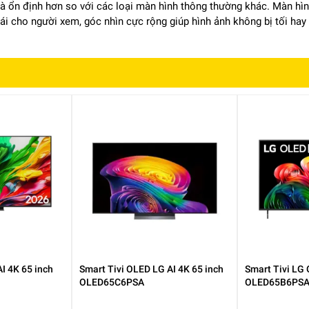
 và ổn định hơn so với các loại màn hình thông thường khác. Màn h
mái cho người xem, góc nhìn cực rộng giúp hình ảnh không bị tối ha
AI 4K 65 inch
Smart Tivi OLED LG AI 4K 65 inch
Smart Tivi LG 
OLED65C6PSA
OLED65B6PS