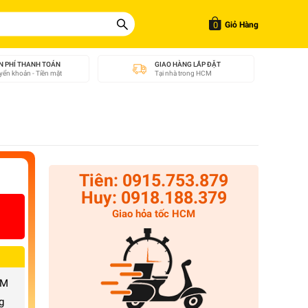
0
Giỏ Hàng
N PHÍ THANH TOÁN
GIAO HÀNG LẮP ĐẶT
ển khoản - Tiền mặt
Tại nhà trong HCM
Tiên: 0915.753.879
Huy: 0918.188.379
Giao hỏa tốc HCM
CM
g