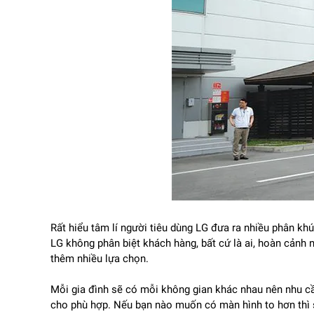
LG t
ích h
ợp bộ xử l
ý AI m
ạnh mẽ gi
úp t
ối
ưu ch
ất l
t
ạo c
ó kh
ả n
ăng ph
ân tích n
ội dung
đang ph
át
đ
ể 
khung cảnh.
Đi
ều n
ày giúp ng
ư
ời d
ùng luôn có
đư
ợc trải nghiệ
Rất hiểu tâm lí người tiêu dùng LG đưa ra nhiều phân kh
LG không phân biệt khách hàng, bất cứ là ai, hoàn cảnh
thêm nhiều lựa chọn.
Mỗi gia đình sẽ có mỗi không gian khác nhau nên nhu cầu
cho phù hợp. Nếu bạn nào muốn có màn hình to hơn thì 