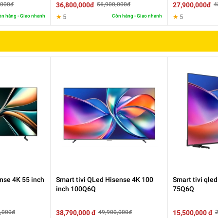
36,800,000đ
27,900,000đ
,000đ
56,900,000đ
4
n hàng - Giao nhanh
★
5
Còn hàng - Giao nhanh
★
5
 8 tri
ệu
đi
ểm ảnh, mang lại chất l
ư
ợng hiển thị chi tiết gấp 4 lần so
ình th
ể thao cho
đ
ến c
ác n
ội dung trực tuyến
đ
ều
đư
ợc t
ái hi
ện r
õ n
nch 77B5PSA
ện
đ
ối t
ư
ợng tr
ên màn hình, t
ừ
đ
ó nâng cao
đ
ộ sắc n
ét và t
ối
ưu m
à
c
ác n
ội dung
đ
ộ ph
ân gi
ải thấp
đư
ợc n
âng c
ấp gần chuẩn 4K.
h và t
ự
đ
ộng tinh chỉnh
đ
ể tạo hiệu ứng
âm thanh vòm s
ống
đ
ộng.
ệu ứng m
ôi tr
ư
ờng v
à âm nh
ạc với
đ
ộ chi tiết cao.
ense 4K 55 inch
Smart tivi QLed Hisense 4K 100
Smart tivi qle
inch 100Q6Q
75Q6Q
38,790,000 đ
15,500,000 đ
,000đ
49,900,000đ