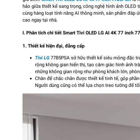
h
ảo giữa thiết kế sang trọng, c
ông ngh
ệ h
ình
ảnh OLED t
c
ùng hàng lo
ạt t
ính n
ăng AI th
ông minh, s
ản phẩm
đ
áp
ứ
cao ngay tại nh
à.
I. Phân tích chi ti
ết Smart Tivi OLED LG AI 4K 77 inch 
1.
Thiết kế hiện
đ
ại,
đ
ẳng cấp
Tivi LG
77B5PSA sở hữu thiết kế si
êu m
ỏng
đ
ặc tr
rộng kh
ông gian hi
ển thị, tạo cảm gi
ác hình
ảnh tr
à
những kh
ông gian r
ộng nh
ư ph
òng khách l
ớn, ph
òn
Ch
ân
đ
ế chắc chắn
đư
ợc thiết kế tinh tế, g
óp ph
ần
Ng
ư
ời d
ùng c
ũng c
ó th
ể lựa chọn treo t
ư
ờng
đ
ể tố