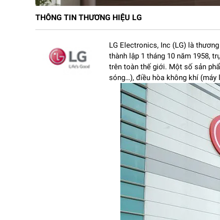
THÔNG TIN THƯƠNG HIỆU LG
LG Electronics, Inc (LG) là thươn
thành lập 1 tháng 10 năm 1958, tr
trên toàn thế giới. Một số sản phẩm 
sóng…), điều hòa không khí (máy 
2.
C
ông ngh
ệ OLED mang
đ
ến chất l
ư
ợng h
ình
ảnh v
ư
ợt 
Đi
ểm nổi bật nhất của
LG 77B5PSA
ch
ính là công 
ho
àn toàn khi c
ần thiết, tạo n
ên màu
đen s
âu tuy
ệ
Nhờ
đ
ó, các c
ảnh phim tối
đư
ợc t
ái hi
ện ch
ân th
ực
ảnh hiển thị lu
ôn s
ắc n
ét dù ng
ư
ời xem ngồi ở bất 
3.
Bộ xử l
ý AI th
ế hệ mới