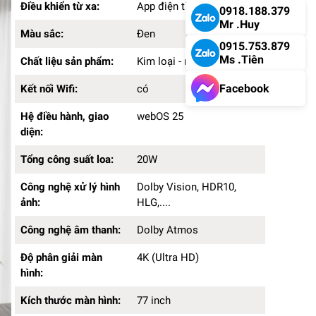
Điều khiển từ xa:
App điện thoại
0918.188.379
Kích thước màn hình:
77 inch
Mr .Huy
Màu sắc:
Đen
0915.753.879
Ms .Tiên
Chất liệu sản phẩm:
Kim loại - nhựa
Facebook
Kết nối Wifi:
có
Hệ điều hành, giao
webOS 25
diện:
Tổng công suất loa:
20W
Công nghệ xử lý hình
Dolby Vision, HDR10,
ảnh:
HLG,....
Công nghệ âm thanh:
Dolby Atmos
Độ phân giải màn
4K (Ultra HD)
hình:
Kích thước màn hình:
77 inch