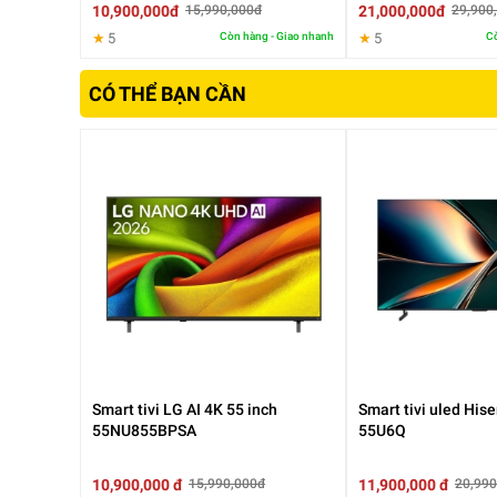
10,900,000đ
21,000,000đ
15,990,000đ
29,900
★
5
Còn hàng - Giao nhanh
★
5
Cò
4.
Đ
ộ ph
ân gi
ải 4K Ultra HD
CÓ THỂ BẠN CẦN
Tivi
đư
ợc trang bị
đ
ộ ph
ân gi
ải 4K Ultra HD với h
ơn
với Full HD. Từ những bộ phim bom tấn, ch
ương tr
và chân th
ực.
II. Tính n
ăng n
ổi bật của
Smart Tivi OLED LG
AI 4K 77 i
C
ông ngh
ệ AI Picture Pro
AI Picture Pro sử dụng tr
í tu
ệ nh
ân t
ạo
đ
ể nhận di
s
ắc. H
ình
ảnh trở n
ên chân th
ực h
ơn, đ
ặc biệt với 
Hệ thống AI Sound Pro ph
ân tích n
ội dung
âm than
Ng
ư
ời xem c
ó th
ể cảm nhận r
õ ti
ếng hội thoại, hi
Smart tivi LG AI 4K 55 inch
Smart tivi uled His
55NU855BPSA
55U6Q
10,900,000 đ
11,900,000 đ
15,990,000đ
20,990