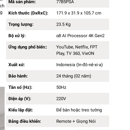
Kích thước (DxRxC):
171.9 x 31.9 x 105.7cm
Mã sản phẩm:
77B5PSA
nch
Trọng lượng:
23.5 Kg
g
Kích thước (DxRxC):
171.9 x 31.9 x 105.7 cm
Bộ xử lý:
α8 AI Processor 4K Gen2
Ứng dụng phổ biến::
YouTube, Netflix, FPT Play, TV
Trọng lượng:
23.5 Kg
360, VieON
Xuất xứ:
Indonesia (In-đô-nê-xi-a)
Bộ xử lý:
α8 AI Processor 4K Gen2
Bảo hành:
24 tháng (02 năm)
Tần số (Hz):
50Hz
Ứng dụng phổ biến::
YouTube, Netflix, FPT
Điện áp (V):
220V
Play, TV 360, VieON
Kiểu lắp đặt:
Để bàn hoặc treo tường
Bảng điều khiển:
Xuất xứ:
Remote + Giọng Nói
Indonesia (In-đô-nê-xi-a)
Điều khiển từ xa:
App điện thoại
Bảo hành:
24 tháng (02 năm)
Màu sắc:
Đen
Chất liệu sản phẩm:
Kim loại - nhựa
Tần số (Hz):
50Hz
Kết nối Wifi:
có
Hệ điều hành, giao diện:
webOS 25
Điện áp (V):
220V
Tổng công suất loa:
20W
Công nghệ xử lý hình ảnh:
Dolby Vision, HDR10,
Kiểu lắp đặt:
Để bàn hoặc treo tường
HLG,....
Bảng điều khiển:
Remote + Giọng Nói
Công nghệ âm thanh:
Dolby Atmos
Độ phân giải màn hình:
4K (Ultra HD)