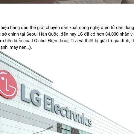
g hiệu hàng đầu thế giới chuyên sản xuất công nghệ điện tử dân dụng,
ụ sở chính tại Seoul Hàn Quốc, đến nay LG đã có hơn 84.000 nhân v
tiêu biểu của LG như: Điện thoại, Tivi và thiết bị giài trí gia đình, th
lạnh, máy nén…).
trội
ngh
ệ OLED thế hệ mới. Mỗi
đi
ểm ảnh c
ó kh
ả n
ăng t
ự ph
át sáng và t
t
đ
ối c
ùng
đ
ộ t
ương ph
ản cực cao.
 h
ơn, đ
ồng thời m
àu s
ắc trở n
ên s
ống
đ
ộng v
à giàu chi
ều s
âu. Hình
kỳ g
óc
đ
ộ n
ào.