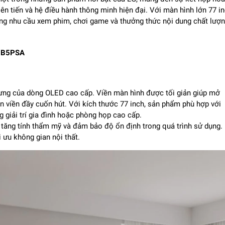
i
ên ti
ến v
à h
ệ
đi
ều h
ành thông minh hi
ện
đ
ại. Với m
àn hình l
ớn 77 i
ng nhu cầu xem phim, ch
ơi game v
à th
ư
ởng thức nội dung chất l
ư
ợn
77B5PSA
ưng c
ủa d
òng OLED cao c
ấp. Viền m
àn hình
đư
ợc tối giản gi
úp m
ở
n vi
ền
đ
ầy cuốn h
út. V
ới k
ích th
ư
ớc 77 inch, sản phẩm ph
ù h
ợp với
g gi
ải tr
í gia
đ
ình ho
ặc ph
òng h
ọp cao cấp.
 t
ăng t
ính th
ẩm mỹ v
à
đ
ảm bảo
đ
ộ ổn
đ
ịnh trong qu
á trình s
ử dụng.
i
ưu kh
ông gian n
ội thất.