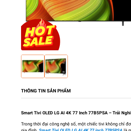
THÔNG TIN SẢN PHẨM
Smart Tivi OLED LG AI 4K 77 Inch 77B5PSA
– Tr
ải Nghi
Trong th
ời
đ
ại c
ông ngh
ệ số, một chiếc tivi kh
ông ch
ỉ
đơ
gia
đ
ình.
Smart Tivi OLED LG AI 4K 77 inch 77B5PSA
là 