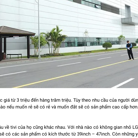
ư
ợng h
ình
ảnh v
à âm thanh theo th
ời gian thực. Hệ thống tr
í tu
ệ nh
â
tự
đ
ộng
đi
ều chỉnh
đ
ộ s
áng, màu s
ắc v
à âm thanh phù h
ợp với từng
m xem tốt nhất m
à không c
ần thao t
ác
đi
ều chỉnh thủ c
ông.
úc giá từ 3 triệu đến hàng trăm triệu. Tùy theo nhu cầu của người d
 nào nếu muốn rẻ sẽ có rẻ và muốn đắt sẽ có sản phẩm cao cấp hơn.
 về tivi của họ cũng khác nhau. Với nhà nào có không gian nhỏ LG 
sẽ có các sản phẩm có kích thước từ 39inch – 47inch. Còn những y