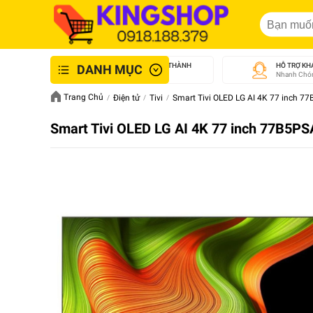
GIAO NHANH NỘI THÀNH
HỖ TRỢ KH
DANH MỤC
An Toàn - Tận Tâm
Nhanh Chón
Trang Chủ
Điện tử
Tivi
Smart Tivi OLED LG AI 4K 77 inch 7
Smart Tivi OLED LG AI 4K 77 inch 77B5PS