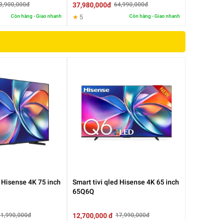
37,980,000đ
3,900,000đ
64,990,000đ
Còn hàng - Giao nhanh
★
5
Còn hàng - Giao nhanh
ét
u
d Hisense 4K 75 inch
Smart tivi qled Hisense 4K 65 inch
65Q6Q
12,700,000 đ
21,990,000đ
17,990,000đ