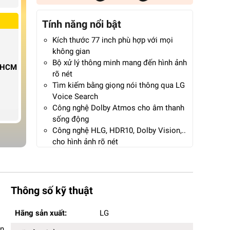
Tính năng nổi bật
Kích thước 77 inch phù hợp với mọi
không gian
Bộ xử lý thông minh mang đến hình ảnh
P.HCM
rõ nét
Tìm kiếm bằng giọng nói thông qua LG
Voice Search
Công nghệ Dolby Atmos cho âm thanh
sống động
Công nghệ HLG, HDR10, Dolby Vision,..
cho hình ảnh rõ nét
Tìm kiếm giọng nói trên YouTube bằng
tiếng Việt
Hệ điều hành webOS 25 với giao diện
dễ sử dụng
Thông số kỹ thuật
Hãng sản xuất:
LG
Hãng sản xuất:
LG
Mã sản phẩm:
77B5PSA
n