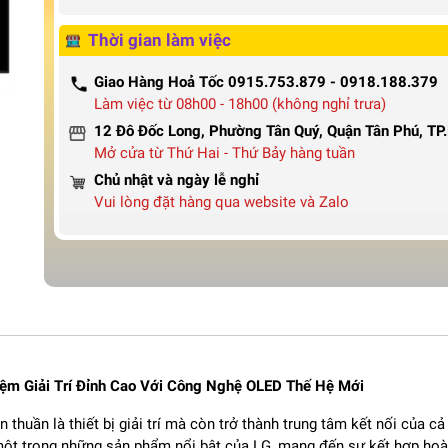
Thời gian làm việc
Giao Hàng Hoả Tốc 0915.753.879 - 0918.188.379
Làm việc từ 08h00 - 18h00 (không nghỉ trưa)
12 Đô Đốc Long, Phường Tân Quý, Quận Tân Phú, T
Mở cửa từ Thứ Hai - Thứ Bảy hàng tuần
Chủ nhật và ngày lễ nghỉ
Vui lòng đặt hàng qua website và Zalo
ệm Giải Tr
í
Đ
ỉnh Cao Với C
ông Ngh
ệ OLED Thế Hệ Mới
n thu
ần l
à thi
ết bị giải tr
í mà còn tr
ở th
ành trung tâm k
ết nối của cả
m
ột trong những sản phẩm nổi bật của LG, mang
đ
ến sự kết hợp ho
à