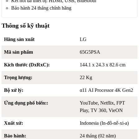
Kết nối đa thiết bị: HDMI, USB, Bluetooth
Bảo hành 24 tháng chính hãng
Thông số kỹ thuật
Hãng sản xuất
LG
Mã sản phẩm
65G5PSA
Kích thước (DxRxC):
144.1 x 24.3 x 82.6 cm
Trọng lượng:
22 Kg
Bộ xử lý:
α11 AI Processor 4K Gen2
Ứng dụng phổ biến::
YouTube, Netflix, FPT
Play, TV 360, VieON
Xuất xứ:
Indonesia (In-đô-nê-xi-a)
Bảo hành:
24 tháng (02 năm)