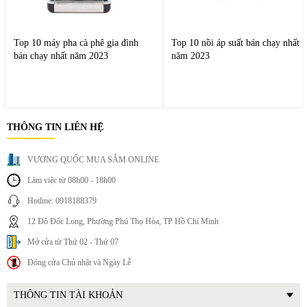
Top 10 máy pha cà phê gia đình
Top 10 nồi áp suất bán chạy nhất
bán chạy nhất năm 2023
năm 2023
4. Hệ điều hành webOS 25 – Trải nghiệm thông minh, mượt mà
THÔNG TIN LIÊN HỆ
Tivi chạy hệ điều hành webOS 25 mới nhất của LG, với giao
diện trực quan, gọn gàng và tối ưu cho người dùng Việt
VƯƠNG QUỐC MUA SẮM ONLINE
Nam. Đa dạng các ứng dụng đi kèm như: YouTube, Netflix,
Làm việc từ 08h00 - 18h00
Galaxy Play (Fim+), FPT Play, TV 360, VieON,...
Tivi còn hổ trợ tính năng điều khiển bằng giọng nói thông
Hotline: 0918188379
qua trợ lý ảo LG ThinQ AI, Google Assistant và Amazon
12 Đô Đốc Long, Phường Phú Thọ Hòa, TP Hồ Chí Minh
Alexa.
Mở cửa từ Thứ 02 - Thứ 07
Đóng cửa Chủ nhật và Ngày Lễ
THÔNG TIN TÀI KHOẢN