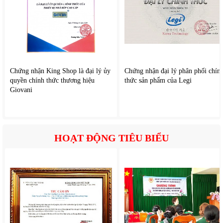
Chứng nhận King Shop là đại lý ủy
Chứng nhận đại lý phân phối chín
quyền chính thức thương hiệu
thức sản phẩm của Legi
Giovani
HOẠT ĐỘNG TIÊU BIỂU
3. Bộ xử lý α11 AI Processor 4K Gen2 – Trí tuệ nhân tạo nâng tầm
hiển thị
Trung tâm xử lý của OLED65G5PSA là chip α11 AI Processor
4K Gen2 , sử dụng mạng nơ-ron học sâu (deep learning) để
phân tích và tối ưu từng yếu tố hình ảnh.