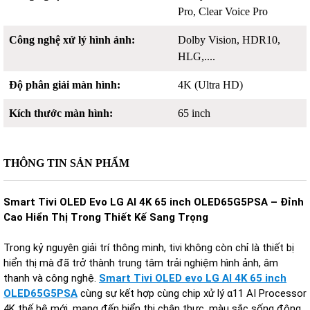
Pro, Clear Voice Pro
Công nghệ xử lý hình ảnh:
Dolby Vision, HDR10,
HLG,....
Độ phân giải màn hình:
4K (Ultra HD)
Kích thước màn hình:
65 inch
THÔNG TIN SẢN PHẨM
Smart Tivi OLED Evo LG AI 4K 65 inch OLED65G5PSA – Đỉnh
Cao Hiển Thị Trong Thiết Kế Sang Trọng
Trong kỷ nguyên giải trí thông minh, tivi không còn chỉ là thiết bị
hiển thị mà đã trở thành trung tâm trải nghiệm hình ảnh, âm
thanh và công nghệ.
Smart Tivi OLED evo LG AI 4K 65 inch
OLED65G5PSA
cùng sự kết hợp cùng chip xử lý α11 AI Processor
4K thế hệ mới, mang đến hiển thị chân thực, màu sắc sống động