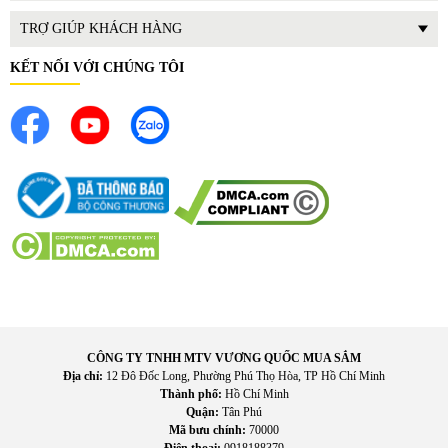
TRỢ GIÚP KHÁCH HÀNG
KẾT NỐI VỚI CHÚNG TÔI
II. Tính năng nổi bật của
CÔNG TY TNHH MTV VƯƠNG QUỐC MUA SẮM
Smart tivi LG
Địa chỉ:
12 Đô Đốc Long, Phường Phú Thọ Hòa, TP Hồ Chí Minh
Thành phố:
Hồ Chí Minh
Quận:
Tân Phú
Màn hình OLED evo thế hệ mới: Độ sáng cao hơn, tuổi thọ
Mã bưu chính:
70000
màn hình dài hơn, màu sắc rực rỡ và độ sâu vượt trội.