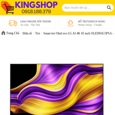
GIAO NHANH NỘI THÀNH
HỖ TRỢ KHÁCH HÀNG
An toàn - Tận Tâm
Nhanh chóng - Chu₫áo
Trang Chủ
Điện tử
Tivi
Smart tivi Oled evo LG AI 4K 65 inch OLED65G5PSA - 