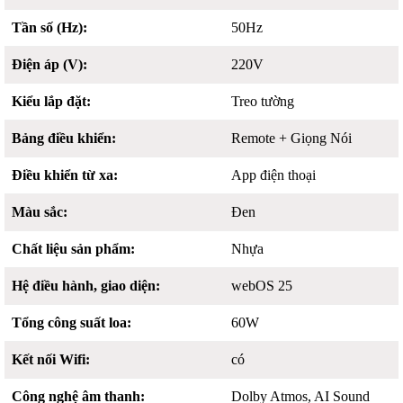
Tần số (Hz):
50Hz
Điện áp (V):
220V
Kiểu lắp đặt:
Treo tường
Bảng điều khiển:
Remote + Giọng Nói
Điều khiển từ xa:
App điện thoại
Màu sắc:
Đen
Chất liệu sản phẩm:
Nhựa
Hệ điều hành, giao diện:
webOS 25
Tổng công suất loa:
60W
Kết nối Wifi:
có
Công nghệ âm thanh:
Dolby Atmos, AI Sound