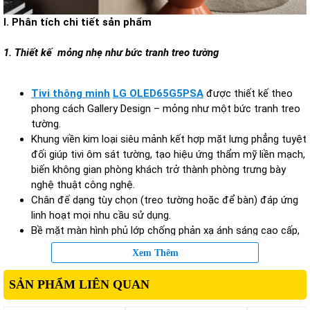
I. Phân tích chi tiết sản phẩm
1. Thiết kế mỏng nhẹ như bức tranh treo tường
Tivi thông minh
LG OLED65G5PSA
được thiết kế theo
phong cách Gallery Design – mỏng như một bức tranh treo
tường.
Khung viền kim loại siêu mảnh kết hợp mặt lưng phẳng tuyệt
đối giúp tivi ôm sát tường, tạo hiệu ứng thẩm mỹ liền mạch,
biến không gian phòng khách trở thành phòng trưng bày
nghệ thuật công nghệ.
Chân đế dạng tùy chọn (treo tường hoặc để bàn) đáp ứng
linh hoạt mọi nhu cầu sử dụng.
Bề mặt màn hình phủ lớp chống phản xạ ánh sáng cao cấp,
hạn chế chói gương khi xem ban ngày, đồng thời bảo vệ mắt
Xem Thêm
hiệu quả hơn trong môi trường sáng mạnh.
SẢN PHẨM LIÊN QUAN