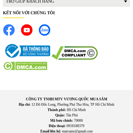
TRỢ GIÚP KHÁCH HÀNG
trong gia đình.
KẾT NỐI VỚI CHÚNG TÔI
CÔNG TY TNHH MTV VƯƠNG QUỐC MUA SẮM
Địa chỉ:
12 Đô Đốc Long, Phường Phú Thọ Hòa, TP Hồ Chí Minh
Thành phố:
Hồ Chí Minh
Quận:
Tân Phú
Mã bưu chính:
70000
Điện thoại:
0918188379
Email liên hệ:
maivqms@gmail.com