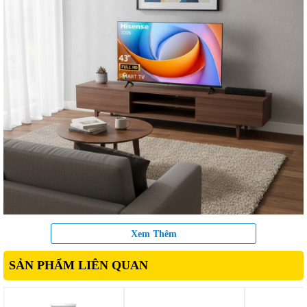
2. Chất lượng hình ảnh Full HD chân thực
Xem Thêm
Với độ phân giải Full HD (1920x1080), Hisense 43A4Q hiển
SẢN PHẨM LIÊN QUAN
thị hình ảnh sắc nét hơn TV HD thông thường. Nhờ độ phân
giải cao, từng chi tiết hình ảnh trở nên rõ ràng hơn, màu sắc