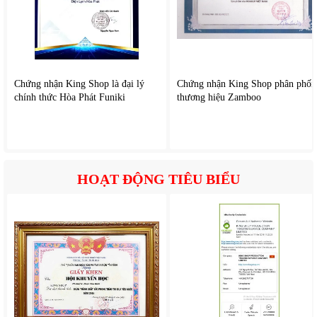
Điều này giúp tivi trở thành trung tâm giải trí đa năng của
gia đình.
5. Âm thanh sống động
Chứng nhận King Shop là đại lý
Chứng nhận King Shop phân phối
chính thức Hòa Phát Funiki
thương hiệu Zamboo
Tivi được tích hợp hệ thống loa chất lượng, cùng với công
nghệ âm thanh DTS Virtual X cung cấp âm thanh sống
động, trong trẻo và chi tiết hơn so với TV thường. Sự cân
bằng của âm bass và treble đem tới trải nghiệm nghe nhìn
hấp dẫn hơn, dù là khi xem phim, nhạc hay tin tức.
HOẠT ĐỘNG TIÊU BIỂU