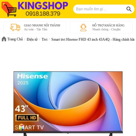
GIAO NHANH NỘI THÀNH
HỖ TRỢ KHÁCH HÀNG
An toàn - Tận Tâm
Nhanh chóng - Chu₫áo
Trang Chủ
Điện tử
Tivi
Smart tivi Hisense FHD 43 inch 43A4Q - Hàng chính hãn