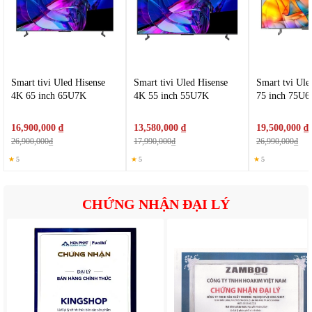
Smart tivi Uled Hisense
Smart tivi Uled Hisense
Smart tvi Ule
4K 65 inch 65U7K
4K 55 inch 55U7K
75 inch 75U
16,900,000 ₫
13,580,000 ₫
19,500,000 ₫
26,900,000₫
17,990,000₫
26,990,000₫
★
5
★
5
★
5
CHỨNG NHẬN ĐẠI LÝ
4. Kết nối linh hoạt
Hisense 43A4Q hỗ trợ nhiều cổng kết nối phổ biến: HDMI để
kết nối đầu DVD, máy chơi game, USB để phát video, nhạc
trực tiếp từ ổ cứng, USB, Wi-Fi cho kết nối internet không
dây - Bluetooth (nếu có) để kết nối loa, tai nghe không dây