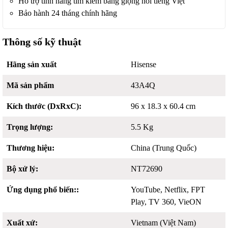
Hỗ trợ tính năng tìm kiếm bằng giọng nói tiếng Việt
Bảo hành 24 tháng chính hãng
Thông số kỹ thuật
Hãng sản xuất
Hisense
Mã sản phẩm
43A4Q
Kích thước (DxRxC):
96 x 18.3 x 60.4 cm
Trọng lượng:
5.5 Kg
Thương hiệu:
China (Trung Quốc)
Bộ xử lý:
NT72690
Ứng dụng phổ biến::
YouTube, Netflix, FPT
Play, TV 360, VieON
Xuất xứ:
Vietnam (Việt Nam)