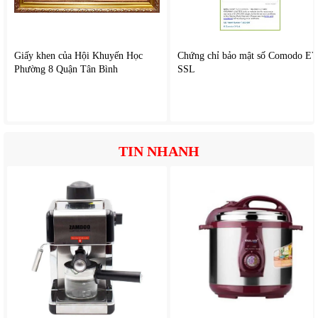
Giấy khen của Hội Khuyến Học
Chứng chỉ bảo mật số Comodo E
Phường 8 Quận Tân Bình
SSL
TIN NHANH
6. Tìm kiếm và điều khiển dễ dàng
Khi sử dụng điều khiển từ xa hoặc ứng dụng kết nối điện
thoại, bạn có thể tìm kiếm nội dung yêu thích nhanh chóng,
điều chỉnh kênh, âm lượng và các tính năng tiện lợi, chia sẻ
nội dung từ điện thoại lên màn hình TV.
Những tính năng này làm cho việc giải trí trở nên thông minh
và tiện ích hơn.