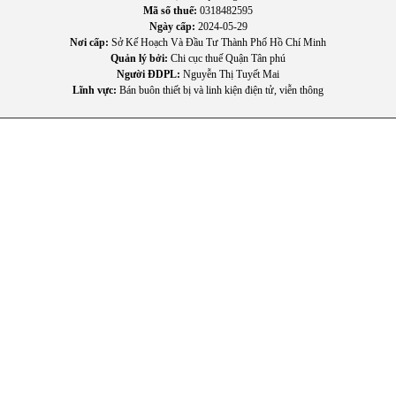
Mã số thuế:
0318482595
Ngày cấp:
2024-05-29
III. Lợi ích thực tế khi sử dụng
Tivi Hisense 43 inch
43A4Q
Nơi cấp:
Sở Kế Hoạch Và Đầu Tư Thành Phố Hồ Chí Minh
Quản lý bởi:
Chi cục thuế Quận Tân phú
Người ĐDPL:
Nguyễn Thị Tuyết Mai
Lĩnh vực:
Bán buôn thiết bị và linh kiện điện tử, viễn thông
Xem phim và chương trình truyền hình chất lượng: Với màn
hình lớn và độ phân giải Full HD, bạn sẽ cảm nhận rõ sự khác
biệt khi xem các nội dung yêu thích - từ phim truyện đến
chương trình giải trí, video ca nhạc hay thể thao.
Giải trí trực tuyến mượt mà: Không còn phụ thuộc vào
truyền hình cáp, Smart TV cho phép bạn truy cập các nền
tảng giải trí trực tuyến ngay trên tivi - phù hợp với nhu cầu
giải trí đa dạng của gia đình hiện đại.
Kết nối thiết bị dễ dàng: Bạn có thể kết nối laptop, máy chơi
game, USB hoặc thiết bị audio để mở rộng trải nghiệm -
biến TV thành trung tâm giải trí đa phương tiện.
Dễ sử dụng cho mọi thành viên: Giao diện thân thiện, điều
khiển đơn giản giúp mọi thành viên trong gia đình đều dễ
dàng thao tác — từ tua video, tìm nội dung đến thay đổi
kênh.