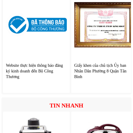
biệt hữu ích trong những ngày nóng bức khi bạn cần làm
mát nhanh chóng.
Nhiều mức tốc độ gió
Sản phẩm thường được trang bị 3 mức độ gió khác nhau,
cho phép người dùng điều chỉnh tùy theo nhu cầu:
Gió nhẹ cho phòng ngủ
Gió vừa cho sinh hoạt thường ngày
Gió mạnh cho những ngày nóng cao điểm
Website thực hiện thông báo đăng
Giấy khen của chủ tịch Ủy ban
Độ ồn thấp, vận hành êm ái
ký kinh doanh đến Bộ Công
Nhân Dân Phường 8 Quận Tân
Thương
Bình
Một điểm đáng chú ý của
quạt treo tường gia đình
này là
khả năng vận hành êm. Nhờ thiết kế motor AC và cánh quạt
tối ưu, sản phẩm giảm thiểu tiếng ồn, giúp bạn sử dụng
thoải mái trong phòng ngủ hoặc văn phòng.
TIN NHANH
Lồng quạt an toàn
Lồng quạt được thiết kế với khe hở nhỏ, đảm bảo an toàn
cho người sử dụng, đặc biệt là gia đình có trẻ nhỏ.