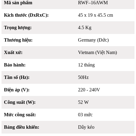
Mã sản phẩm
RWF–16AWM
Kích thước (DxRxC):
45 x 19 x 45.5 cm
Trọng lượng:
4.5 Kg
Thương hiệu:
Germany (Đức)
Xuất xứ:
Vietnam (Việt Nam)
Bảo hành:
12 tháng
Tần số (Hz):
50Hz
Điện áp (V):
220 - 240V
Công suất (W):
52 W
Mức công suất:
03 mức
Bảng điều khiển:
Dây kéo