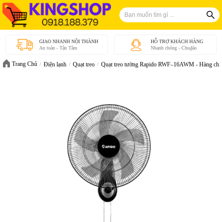
GIAO NHANH NỘI THÀNH
HỖ TRỢ KHÁCH HÀNG
An toàn - Tận Tâm
Nhanh chóng - Chu₫áo
Trang Chủ
Điện lạnh
Quạt treo
Quạt treo tường Rapido RWF–16AWM - Hàng chí