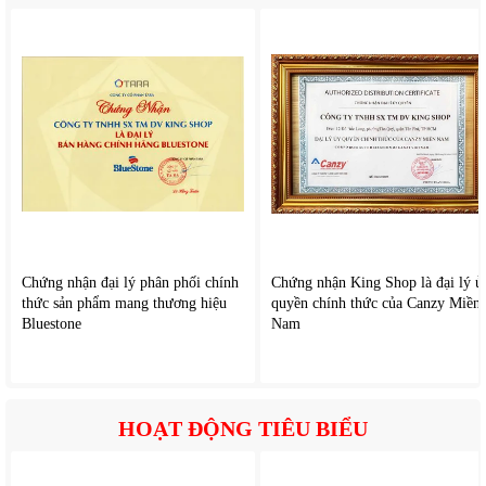
Chứng nhận đại lý phân phối chính
Chứng nhận King Shop là đại lý ủ
thức sản phẩm mang thương hiệu
quyền chính thức của Canzy Miền
Bluestone
Nam
2. Tính năng nổi bật của
Rapido RWF–16AWM
Công suất mạnh mẽ làm mát nhanh
HOẠT ĐỘNG TIÊU BIỂU
Quạt có công suất ổn định 52W, giúp tạo luồng gió mạnh
3000 m3/h và mát mẻ trong thời gian ngắn. Điều này đặc