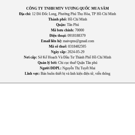
CÔNG TY TNHH MTV VƯƠNG QUỐC MUA SẮM
Phù hợp với nhiều không gian
Địa chỉ:
12 Đô Đốc Long, Phường Phú Thọ Hòa, TP Hồ Chí Minh
Thành phố:
Hồ Chí Minh
Quạt có thể được sử dụng tại: Gia đình, Văn phòng, Cửa
Quận:
Tân Phú
hàng, Nhà hàng, Lớp học.
Mã bưu chính:
70000
Nhờ đó, sản phẩm trở thành thiết bị làm mát đa năng cho
Điện thoại:
0918188379
nhiều môi trường khác nhau.
Email liên hệ:
maivqms@gmail.com
Mã số thuế:
0318482595
Ngày cấp:
2024-05-29
Nơi cấp:
Sở Kế Hoạch Và Đầu Tư Thành Phố Hồ Chí Minh
Quản lý bởi:
Chi cục thuế Quận Tân phú
Người ĐDPL:
Nguyễn Thị Tuyết Mai
Lĩnh vực:
Bán buôn thiết bị và linh kiện điện tử, viễn thông