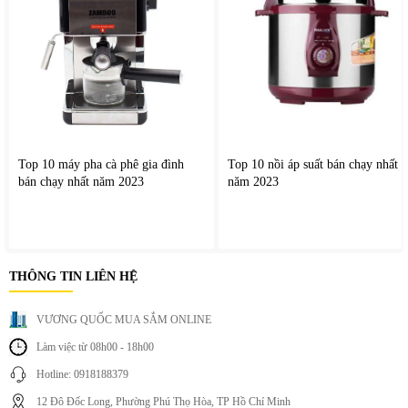
Dễ dàng lắp đặt và vệ sinh
Cấu tạo quạt đơn giản giúp việc lắp đặt trở nên nhanh
chóng. Đồng thời, lồng quạt có thể tháo rời dễ dàng để vệ
sinh định kỳ, giúp quạt luôn hoạt động hiệu quả.
Top 10 máy pha cà phê gia đình
Top 10 nồi áp suất bán chạy nhất
bán chạy nhất năm 2023
năm 2023
THÔNG TIN LIÊN HỆ
VƯƠNG QUỐC MUA SẮM ONLINE
Làm việc từ 08h00 - 18h00
Hotline: 0918188379
12 Đô Đốc Long, Phường Phú Thọ Hòa, TP Hồ Chí Minh