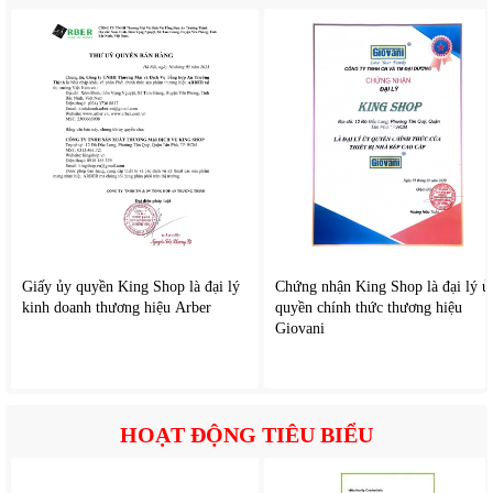
Giấy ủy quyền King Shop là đại lý
Chứng nhận King Shop là đại lý ủ
kinh doanh thương hiệu Arber
quyền chính thức thương hiệu
Giovani
2. Tính năng nổi bật của
Rapido RCF-5W-AL56
HOẠT ĐỘNG TIÊU BIỂU
Điều khiển từ xa tiện lợi