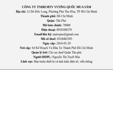
phòng trở nên sang trọng và nổi bật hơn.
CÔNG TY TNHH MTV VƯƠNG QUỐC MUA SẮM
Địa chỉ:
12 Đô Đốc Long, Phường Phú Thọ Hòa, TP Hồ Chí Minh
Phù hợp với nhiều không gian
Thành phố:
Hồ Chí Minh
Quận:
Tân Phú
Sản phẩm có thể sử dụng trong: Phòng khách, Phòng ngủ,
Mã bưu chính:
70000
Phòng ăn, Văn phòng, Khách sạn, Nhà hàng.
Điện thoại:
0918188379
Email liên hệ:
maivqms@gmail.com
Mã số thuế:
0318482595
Ngày cấp:
2024-05-29
Nơi cấp:
Sở Kế Hoạch Và Đầu Tư Thành Phố Hồ Chí Minh
Quản lý bởi:
Chi cục thuế Quận Tân phú
Người ĐDPL:
Nguyễn Thị Tuyết Mai
Lĩnh vực:
Bán buôn thiết bị và linh kiện điện tử, viễn thông