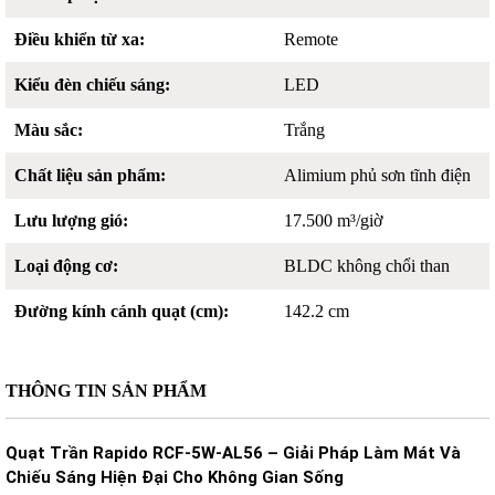
Điều khiển từ xa:
Remote
Kiểu đèn chiếu sáng:
LED
Màu sắc:
Trắng
Chất liệu sản phẩm:
Alimium phủ sơn tĩnh điện
Lưu lượng gió:
17.500 m³/giờ
Loại động cơ:
BLDC không chổi than
Đường kính cánh quạt (cm):
142.2 cm
THÔNG TIN SẢN PHẨM
Quạt Trần Rapido RCF-5W-AL56 – Giải Pháp Làm Mát Và
Chiếu Sáng Hiện Đại Cho Không Gian Sống