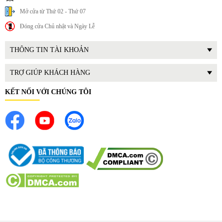
Mở cửa từ Thứ 02 - Thứ 07
Đóng cửa Chủ nhật và Ngày Lễ
THÔNG TIN TÀI KHOẢN
TRỢ GIÚP KHÁCH HÀNG
KẾT NỐI VỚI CHÚNG TÔI
3. Lợi ích thực tế khi sử dụng
Tạo luồng gió mát tự nhiên
Quạt trần giúp lưu thông không khí tốt hơn, tạo cảm giác
mát mẻ và dễ chịu hơn so với các loại quạt thông thường.
Tiết kiệm chi phí điện năng
Nhờ khả năng làm mát hiệu quả, bạn có thể: Hạn chế sử
dụng điều hòa, giảm hóa đơn tiền điện, tiết kiệm chi phí lâu
dài, tăng tính thẩm mỹ cho không gian.
Không chỉ là thiết bị gia dụng, Rapido RCF-5W-AL56 còn
đóng vai trò như đèn trang trí trần nhà hiện đại, giúp căn