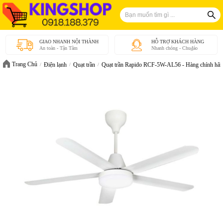
GIAO NHANH NỘI THÀNH
HỖ TRỢ KHÁCH HÀNG
An toàn - Tận Tâm
Nhanh chóng - Chu₫áo
Trang Chủ
Điện lạnh
Quạt trần
Quạt trần Rapido RCF-5W-AL56 - Hàng chính hã