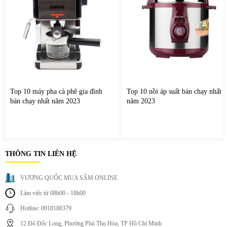
phần giảm chi phí sinh hoạt hàng tháng.
An toàn khi sử dụng
Quạt được thiết kế với tiêu chuẩn an toàn cao: Kết cấu
chắc chắn, cánh quạt cân bằng tốt, hệ thống treo ổn định,
hoạt động bền bỉ lâu dài.
Điều này giúp người dùng yên tâm khi sử dụng trong gia
đình.
Top 10 máy pha cà phê gia đình
Top 10 nồi áp suất bán chạy nhất
bán chạy nhất năm 2023
năm 2023
THÔNG TIN LIÊN HỆ
VƯƠNG QUỐC MUA SẮM ONLINE
Làm việc từ 08h00 - 18h00
Hotline: 0918188379
12 Đô Đốc Long, Phường Phú Thọ Hòa, TP Hồ Chí Minh