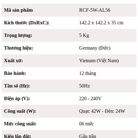
Mã sản phẩm
RCF-5W-AL56
Kích thước (DxRxC):
142.2 x 142.2 x 35 cm
Trọng lượng:
5 Kg
Thương hiệu:
Germany (Đức)
Xuất xứ:
Vietnam (Việt Nam)
Bảo hành:
12 tháng
Tần số (Hz):
50Hz
Điện áp (V):
220 - 240V
Công suất (W):
Quạt: 42W - Đèn: 24W
Mức công suất:
06 mức
Kiểu lắp đặt:
Gắn trần