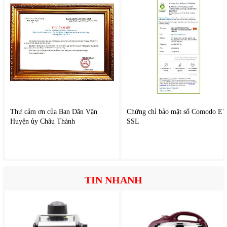
Quạt được trang bị remote điều khiển từ xa, giúp người
dùng dễ dàng điều chỉnh: Tốc độ gió, Bật/tắt đèn, thay đổi
chế độ hoạt động.
Nhờ đó, bạn không cần phải di chuyển để điều chỉnh quạt,
đặc biệt tiện lợi khi sử dụng trong phòng ngủ.
Nhiều cấp độ gió linh hoạt
Quạt hỗ trợ 6 mức gió khác nhau, cho phép người dùng lựa
chọn theo nhu cầu:
Gió nhẹ cho giấc ngủ
Thư cảm ơn của Ban Dân Vận
Chứng chỉ bảo mật số Comodo E
Gió trung bình cho sinh hoạt
Huyện ủy Châu Thành
SSL
Gió mạnh cho những ngày thời tiết nóng
Nhờ vậy, quạt có thể sử dụng linh hoạt trong mọi thời điểm
trong ngày.
Tiết kiệm điện năng
TIN NHANH
So với việc sử dụng điều hòa liên tục,
quạt trần có đèn
này
giúp giảm đáng kể lượng điện tiêu thụ mà vẫn đảm bảo
không gian luôn thông thoáng.
Ngoài ra, đèn LED tích hợp cũng là loại tiết kiệm điện, góp