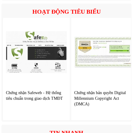
Bảng điều khiển cảm ứng hiện đại có remote điều khiển từ
HOẠT ĐỘNG TIÊU BIỂU
xa dễ sử dụng
Hoạt động êm ái, không gây ồn
Tiết kiệm điện năng vượt trội
Bình chứa nước dung tích lớn, sử dụng lâu dài
Chứng nhận Safeweb - Hệ thống
Chứng nhận bản quyền Digital
tiêu chuẩn trong giao dịch TMĐT
Millennium Copyright Act
(DMCA)
TIN NHANH