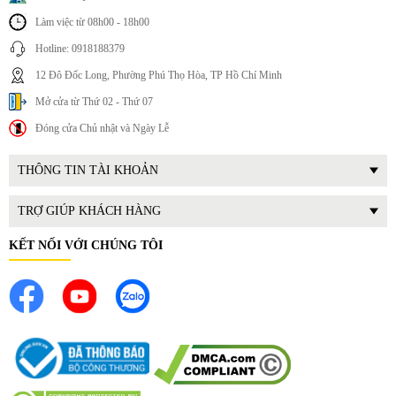
người lớn tuổi.
Làm việc từ 08h00 - 18h00
Linh hoạt di chuyển
Hotline: 0918188379
12 Đô Đốc Long, Phường Phú Thọ Hòa, TP Hồ Chí Minh
Nhờ thiết kế gọn nhẹ, bạn có thể dễ dàng di chuyển
quạt
tháp điện tử
này đến nhiều vị trí khác nhau trong nhà mà
Mở cửa từ Thứ 02 - Thứ 07
không cần lắp đặt cố định.
Đóng cửa Chủ nhật và Ngày Lễ
Phù hợp với không gian mở
THÔNG TIN TÀI KHOẢN
Khác với điều hòa cần phòng kín, quạt hơi nước Fujihome AC-
1000B hoạt động hiệu quả trong không gian mở như:
TRỢ GIÚP KHÁCH HÀNG
Phòng khách
Quán café
KẾT NỐI VỚI CHÚNG TÔI
Văn phòng nhỏ