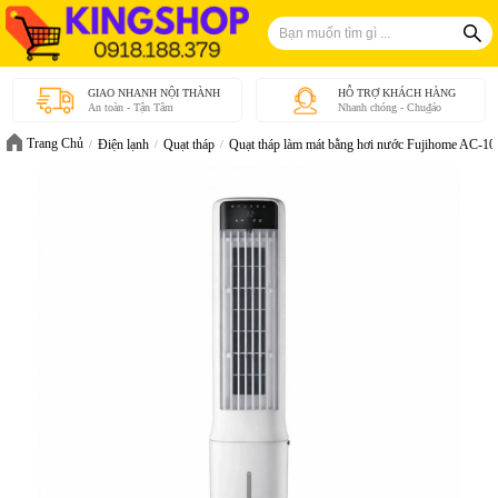
GIAO NHANH NỘI THÀNH
HỖ TRỢ KHÁCH HÀNG
An toàn - Tận Tâm
Nhanh chóng - Chu₫áo
Trang Chủ
Điện lạnh
Quạt tháp
Quạt tháp làm mát bằng hơi nước Fujihome AC-10