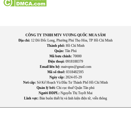
CÔNG TY TNHH MTV VƯƠNG QUỐC MUA SẮM
Địa chỉ:
12 Đô Đốc Long, Phường Phú Thọ Hòa, TP Hồ Chí Minh
Thành phố:
Hồ Chí Minh
Quận:
Tân Phú
Mã bưu chính:
70000
Điện thoại:
0918188379
Email liên hệ:
maivqms@gmail.com
Mã số thuế:
0318482595
Ngày cấp:
2024-05-29
Nơi cấp:
Sở Kế Hoạch Và Đầu Tư Thành Phố Hồ Chí Minh
Quản lý bởi:
Chi cục thuế Quận Tân phú
Người ĐDPL:
Nguyễn Thị Tuyết Mai
4. Hướng dẫn sử dụng và bảo quản
Lĩnh vực:
Bán buôn thiết bị và linh kiện điện tử, viễn thông
Cách sử dụng
Đổ nước sạch vào bình chứa theo mức quy định
Cắm điện và bật nguồn
Chọn chế độ gió phù hợp