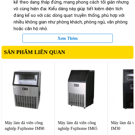
kế theo dạng tháp đứng, mang phong cách tối giản nhưng
vô cùng hiện đại. Kiểu dáng này giúp tiết kiệm diện tích
đáng kể so với các dòng quạt truyền thống, phù hợp với
nhiều không gian như phòng khách, phòng ngủ, văn phòng
hoặc căn hộ nhỏ.
Vỏ ngoài được hoàn thiện với tông màu trắng trang nhã, dễ
Xem Thêm
dàng hòa hợp với nội thất cao cấp. Ngoài ra, bảng điều khiển
được bố trí khoa học, dễ thao tác, giúp người dùng sử dụng
SẢN PHẨM LIÊN QUAN
thuận tiện ngay từ lần đầu.
Công nghệ làm mát bằng hơi nước – Mát tự nhiên, không
khô da
Điểm nổi bật của Fujihome AC-1000B nằm ở công nghệ làm
mát bằng hơi nước (air cooler). Thay vì sử dụng gas lạnh
như điều hòa, thiết bị hoạt động dựa trên nguyên lý bay hơi
nước tự nhiên.
So với điều hòa nhiệt độ,
quạt tháp điều khiển từ xa
này
tiêu thụ điện năng thấp hơn rất nhiều, giúp giảm đáng kể chi
Máy làm đá viên công
Máy làm đá viên công
Máy làm đá v
phí tiền điện hàng tháng.
nghiệp Fujihome IM90
nghiệp Fujihome IM65
IM30