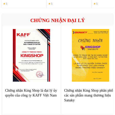
★
5
★
5
★
5
CHỨNG NHẬN ĐẠI LÝ
2. Tính năng nổi bật của
Fujihome AC-1000B
Chứng nhận King Shop là đại lý ủy
Chứng nhận King Shop phân phối
quyền của công ty KAFF Việt Nam
các sản phẩm mang thương hiệu
Làm mát bằng hơi nước tự nhiên, thân thiện với sức khỏe
Sanaky
Thiết kế tháp nhỏ gọn, tiết kiệm diện tích
Chế độ đảo gió tự động, phân bổ không khí đều
Nhiều mức tốc độ và chế độ gió linh hoạt