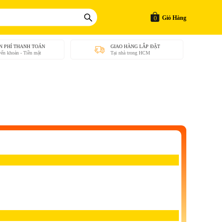
0
Giỏ Hàng
N PHÍ THANH TOÁN
GIAO HÀNG LẮP ĐẶT
ển khoản - Tiền mặt
Tại nhà trong HCM