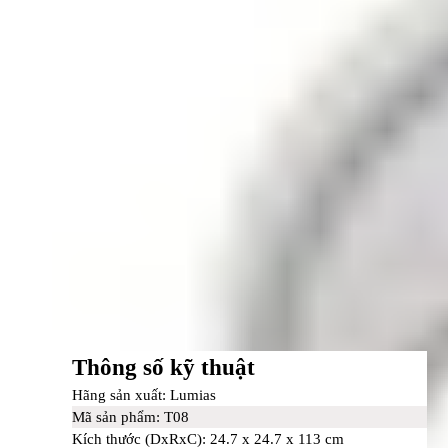
I. Phân tích chi tiết sản phẩm
Thông số kỹ thuật
Hãng sản xuất:
Lumias
1. Thiết kế không cánh sang trọng, an toàn hơn
Hãng sản xuất:
Lumias
Mã sản phẩm:
T08
Mã sản phẩm:
T08
Kích thước (DxRxC):
24.7 x 24.7 x 113 cm
Kích thước (DxRxC):
24.7 x 24.7 x 113cm