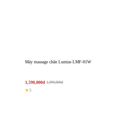
Máy massage chân Lumias LMF-01W
1,590,000đ
1,990,000đ
★
5
3. Động cơ hoạt động êm ái, tiết kiệm điện
Quạt Lumias T08
trang bị động cơ tiên tiến giúp ho
năng nhờ thiết kế khí động học tối ưu
Độ bền cao, phù hợp cho sử dụng lâu dài