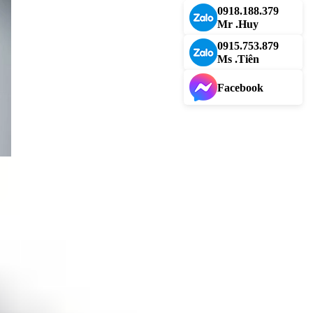
0918.188.379
Mr .Huy
0915.753.879
Ms .Tiên
Facebook