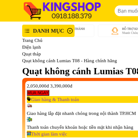
GIAO NHANH NỘI THÀNH
HỖ TRỢ K
DANH MỤC
An Toàn - Tận Tâm
Nhanh Chón
Trang Chủ
Điện lạnh
Quạt tháp
Quạt không cánh Lumias T08 - Hàng chính hãng
Quạt không cánh Lumias T08
2,050,000đ
3,390,000đ
MUA NGAY
Giao hàng & Thanh toán
Giao hàng lắp đặt nhanh chóng trong nội thành TP.HCM
Thanh toán chuyển khoản hoặc tiền mặt khi nhận hàng
Thời gian làm việc