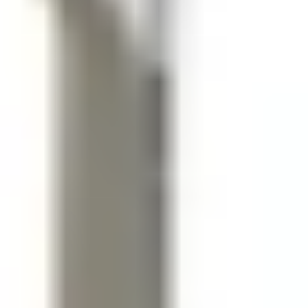
iết
ó
: quạt, máy lọc không khí, máy hút ẩm, nồi chiên không
.