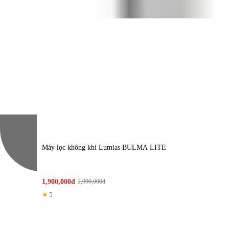
SẢN PHẨM LIÊN Q
Máy lọc không khí Lumias BULMA LITE
1,900,000đ
2,990,000đ
★
5