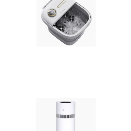
ạt động êm ái, giảm tiếng ồn so với quạt cánh truyền thống. Tiết kiệm đi