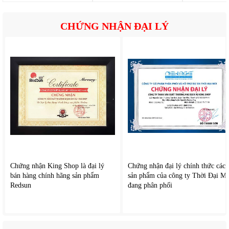
Quạt đứng gia đình Kalpen CFK-666
được trang bị với 7 cánh quạt
bản rộng tạo luồng gió mạnh, kết hợp cùng công suất hoạt động
CHỨNG NHẬN ĐẠI LÝ
mạnh mẽ 60W giúp làm mát nhanh chóng, tiết kiệm điện năng
hiệu quả, động cơ siêu bền cho khả năng hoạt động ổn định, êm
ái, không gây tiếng ồn lớn ảnh hưởng sinh hoạt. Quạt đứng gia
đình này còn có điều khiển từ xa bằng remote cho bạn dễ dàng
thao tác điều chỉnh 3 cấp độ gió tùy chỉnh phù hợp với nhu cầu,
có chức năng hẹn giờ cho bạn chủ động được thời gian, hỗ trợ
tiết kiệm điện.
Chứng nhận King Shop là đại lý
Chứng nhận đại lý chính thức các
bán hàng chính hãng sản phẩm
sản phẩm của công ty Thời Đại Mớ
Redsun
đang phân phối