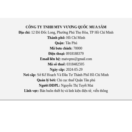
CÔNG TY TNHH MTV VƯƠNG QUỐC MUA SẮM
Địa chỉ:
12 Đô Đốc Long, Phường Phú Thọ Hòa, TP Hồ Chí Minh
Thành phố:
Hồ Chí Minh
Quận:
Tân Phú
Mã bưu chính:
70000
Điện thoại:
0918188379
Email liên hệ:
maivqms@gmail.com
Mã số thuế:
0318482595
Ngày cấp:
2024-05-29
Nơi cấp:
Sở Kế Hoạch Và Đầu Tư Thành Phố Hồ Chí Minh
Quản lý bởi:
Chi cục thuế Quận Tân phú
Người ĐDPL:
Nguyễn Thị Tuyết Mai
Lĩnh vực:
Bán buôn thiết bị và linh kiện điện tử, viễn thông