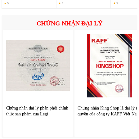
★
5
★
5
★
5
Nồi ủ trân châu chuyên dụng
này có dung tích 10 lít cho phép ủ
khối lượng lớn trân châu phục vụ trong các quán trà sữa, quán
CHỨNG NHẬN ĐẠI LÝ
bánh... công suất 400W hoạt động ổn định, tiết kiệm điện năng
hiệu quả. Nồi có chức năng ủ trân châu đã chín, với nồi ủ trân
châu này có tác dụng giữ nhiệt độ nóng lâu dài cho nồi trân châu
giòn dai mềm như ban đầu, bạn có thể bảo quản trân châu lâu
hơn, đồng thời giữ trân châu không bị đông cứng, không bị kết
dính như cách làm thông thường.
Chứng nhận đại lý phân phối chính
Chứng nhận King Shop là đại lý ủ
thức sản phẩm của Legi
quyền của công ty KAFF Việt Na