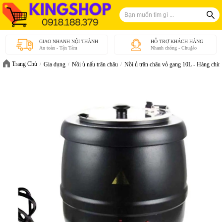
GIAO NHANH NỘI THÀNH
HỖ TRỢ KHÁCH HÀNG
An toàn - Tận Tâm
Nhanh chóng - Chu₫áo
Trang Chủ
Gia dụng
Nồi ủ nấu trân châu
Nồi ủ trân châu vỏ gang 10L - Hàng chín