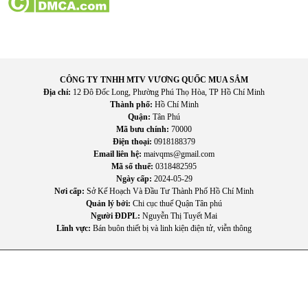
CÔNG TY TNHH MTV VƯƠNG QUỐC MUA SẮM
Địa chỉ:
12 Đô Đốc Long, Phường Phú Thọ Hòa, TP Hồ Chí Minh
Thành phố:
Hồ Chí Minh
Quận:
Tân Phú
Mã bưu chính:
70000
Điện thoại:
0918188379
Email liên hệ:
maivqms@gmail.com
Mã số thuế:
0318482595
Ngày cấp:
2024-05-29
Nơi cấp:
Sở Kế Hoạch Và Đầu Tư Thành Phố Hồ Chí Minh
Quản lý bởi:
Chi cục thuế Quận Tân phú
Người ĐDPL:
Nguyễn Thị Tuyết Mai
Lĩnh vực:
Bán buôn thiết bị và linh kiện điện tử, viễn thông