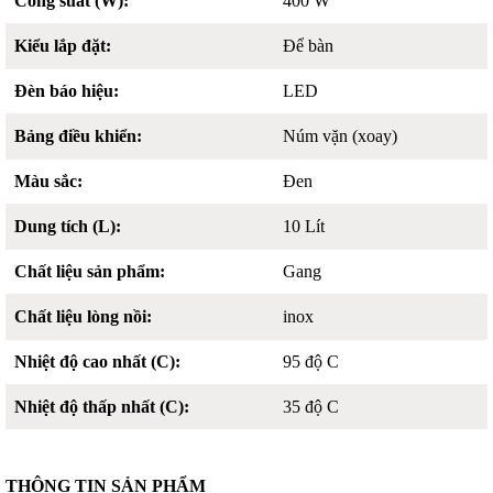
Công suất (W):
400 W
Kiểu lắp đặt:
Để bàn
Đèn báo hiệu:
LED
Bảng điều khiển:
Núm vặn (xoay)
Màu sắc:
Đen
Dung tích (L):
10 Lít
Chất liệu sản phẩm:
Gang
Chất liệu lòng nồi:
inox
Nhiệt độ cao nhất (C):
95 độ C
Nhiệt độ thấp nhất (C):
35 độ C
THÔNG TIN SẢN PHẨM