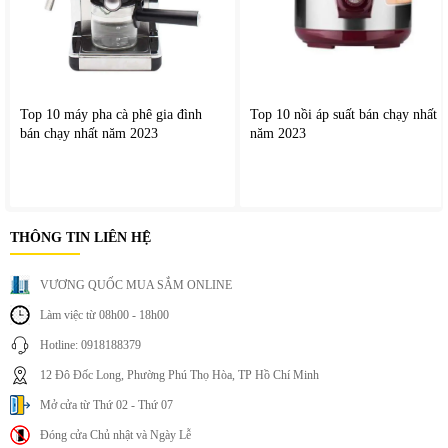
Top 10 máy pha cà phê gia đình
Top 10 nồi áp suất bán chạy nhất
bán chạy nhất năm 2023
năm 2023
THÔNG TIN LIÊN HỆ
VƯƠNG QUỐC MUA SẮM ONLINE
7. Dễ dàng vệ sinh
Làm việc từ 08h00 - 18h00
Hotline: 0918188379
Chất liệu inox sáng bóng giúp bề mặt nồi ít bám bẩn và dễ
12 Đô Đốc Long, Phường Phú Thọ Hòa, TP Hồ Chí Minh
lau chùi. Sau khi sử dụng, người dùng chỉ cần rửa sạch và lau
khô để đảm bảo nồi luôn sạch sẽ.
Mở cửa từ Thứ 02 - Thứ 07
Đóng cửa Chủ nhật và Ngày Lễ