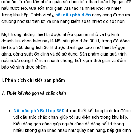
món ăn. Trước đây, nhiều quán sử dụng bếp than hoặc bếp gas để
nấu nước lèo, vừa tốn thời gian vừa tạo ra nhiều khói và nhiệt
trong khu bếp. Chính vì vậy,
nồi nấu phở điện
ngày càng được ưa
chuộng nhờ sự tiện lợi và khả năng kiểm soát nhiệt độ tốt hơn.
Một trong những thiết bị được nhiều quán ăn nhỏ và hộ kinh
doanh lựa chọn hiện nay là Nồi nấu phở điện 30 lít, trong đó dòng
Bettop 350 dung tích 30 lít được đánh giá cao nhờ thiết kế gọn
gàng, công suất ổn định và dễ sử dụng. Sản phẩm giúp quá trình
nấu nước dùng trở nên nhanh chóng, tiết kiệm thời gian và đảm
bảo vệ sinh thực phẩm.
I. Phân tích chi tiết sản phẩm
1. Thiết kế nhỏ gọn và chắc chắn
Nồi nấu phở Bettop 350
được thiết kế dạng hình trụ đứng
với cấu trúc chắc chắn, giúp tối ưu diện tích trong khu bếp.
Kiểu dáng gọn gàng giúp người dùng dễ dàng bố trí trong
nhiều không gian khác nhau như quầy bán hàng, bếp gia đình