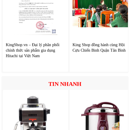
nhiệt ở giữa. Lớp cách nhiệt giúp giữ nhiệt lâu hơn và hạn
chế nhiệt truyền ra bên ngoài.
Nhờ đó, nồi vừa tiết kiệm điện vừa đảm bảo an toàn khi sử
dụng.
5. Van xả nước tiện lợi
KingShop.vn – Đại lý phân phối
King Shop đồng hành cùng Hội
chính thức sản phẩm gia dụng
Cựu Chiến Binh Quận Tân Bình
Một tính năng hữu ích của nồi Bettop 350 là van xả nước ở
Hitachi tại Việt Nam
đáy nồi. Sau khi nấu xong, người dùng chỉ cần mở van để xả
nước hoặc vệ sinh nồi mà không cần nghiêng nồi.
Thiết kế này giúp tiết kiệm thời gian và hạn chế rủi ro khi
thao tác với nước nóng.
TIN NHANH