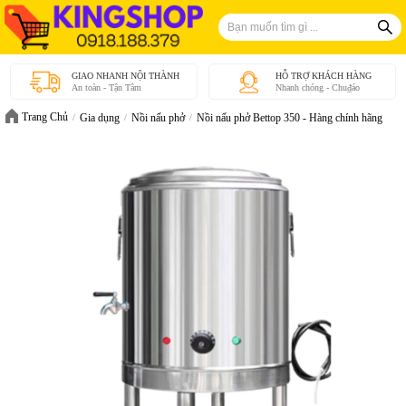
GIAO NHANH NỘI THÀNH
HỖ TRỢ KHÁCH HÀNG
An toàn - Tận Tâm
Nhanh chóng - Chu₫áo
Trang Chủ
Gia dụng
Nồi nấu phở
Nồi nấu phở Bettop 350 - Hàng chính hãng