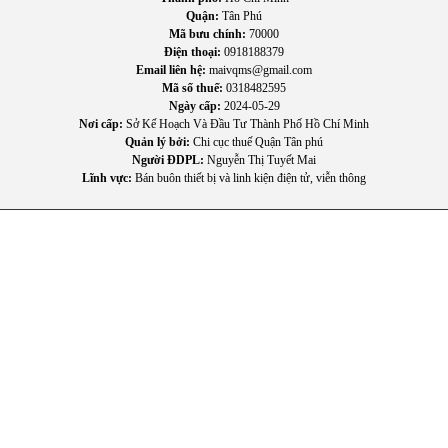
nhiệt trong quá trình nấu.
Quận:
Tân Phú
Mã bưu chính:
70000
Ứng dụng đa năng, ngoài nấu phở còn có thể dùng để hầm
Điện thoại:
0918188379
xương, nấu nước lèo, luộc thực phẩm hoặc nấu các món
Email liên hệ:
maivqms@gmail.com
nước khác.
Mã số thuế:
0318482595
Ngày cấp:
2024-05-29
Nơi cấp:
Sở Kế Hoạch Và Đầu Tư Thành Phố Hồ Chí Minh
Quản lý bởi:
Chi cục thuế Quận Tân phú
Người ĐDPL:
Nguyễn Thị Tuyết Mai
Lĩnh vực:
Bán buôn thiết bị và linh kiện điện tử, viễn thông