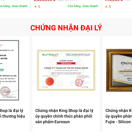
n hàng - Giao nhanh
★
5
Còn hàng - Giao nhanh
★
5
CHỨNG NHẬN ĐẠI LÝ
hop là đại lý
Chứng nhận King Shop là đại lý
Chứng nhận Ki
i thương hiệu
ủy quyền chính thức phân phối
ủy quyền phân
sản phẩm Eurosun
Fujie - Silico