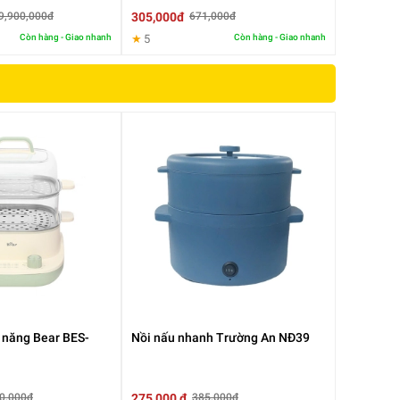
305,000đ
9,900,000đ
671,000đ
Còn hàng - Giao nhanh
★
5
Còn hàng - Giao nhanh
a năng Bear BES-
Nồi nấu nhanh Trường An NĐ39
275,000 đ
0,000đ
385,000đ