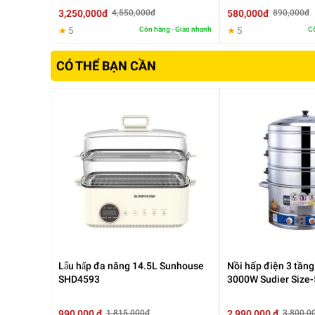
3,250,000đ
580,000đ
4,550,000đ
890,000đ
★
5
Còn hàng - Giao nhanh
★
5
Cò
CÓ THỂ BẠN CẦN
Lẩu hấp đa năng 14.5L Sunhouse
Nồi hấp điện 3 tầng
SHD4593
3000W Sudier Size
990,000 đ
2,990,000 đ
1,815,000đ
3,800,0