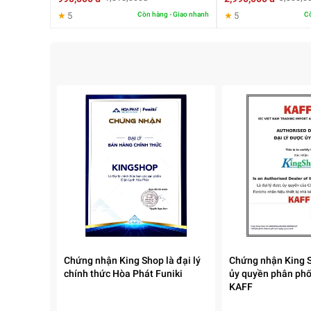
★
5
Còn hàng - Giao nhanh
★
5
Cò
2. Tính năng nổi bật của
Sudier Size-47cm
Gia nhiệt nhanh với công suất 3000W
Hấp đa tầng tiện lợi, chế biến nhiều món cùng lúc
Dung tích lớn, phù hợp gia đình đông người
Tự động ngắt khi cạn nước, đảm bảo an toàn
Điều chỉnh thời gian linh hoạt
Dễ vệ sinh, không bám mùi
Chứng nhận King Shop là đại lý
Chứng nhận King S
chính thức Hòa Phát Funiki
ủy quyền phân phố
KAFF