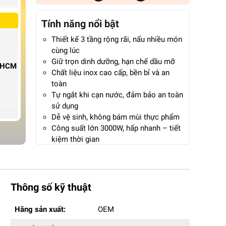
Tính năng nổi bật
Thiết kế 3 tầng rộng rãi, nấu nhiều món
cùng lúc
Giữ trọn dinh dưỡng, hạn chế dầu mỡ
P.HCM
Chất liệu inox cao cấp, bền bỉ và an
toàn
Tự ngắt khi cạn nước, đảm bảo an toàn
sử dụng
Dễ vệ sinh, không bám mùi thực phẩm
Công suất lớn 3000W, hấp nhanh – tiết
kiệm thời gian
Phù hợp gia đình đông người và kinh
doanh nhỏ
Bảo hành 12 tháng chính hãng
Thông số kỹ thuật
Hãng sản xuất:
OEM
Hãng sản xuất:
OEM
Mã sản phẩm:
Size-47cm