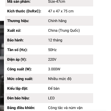
Kích thước (DxRxC):
47 x 47 x 75cm
Mã sản phẩm:
Size-47cm
Thương hiệu:
Chính hãng
Kích thước (DxRxC):
47 x 47 x 75 cm
Xuất xứ:
China (Trung Quốc)
Bảo hành:
12 tháng
Thương hiệu:
Chính hãng
Tần số (Hz):
50Hz
Điện áp (V):
220V
Xuất xứ:
China (Trung Quốc)
Công suất (W):
3.000W
Mức công suất:
Nhiều mức độ
Bảo hành:
12 tháng
Kiểu lắp đặt:
Để bàn
Đèn báo hiệu:
Tần số (Hz):
LED
50Hz
Bảng điều khiển:
Công tắc và núm vặn
Điện áp (V):
220V
Cảm biến quá nhiệt:
Có
Màu sắc:
Bạc
Công suất (W):
3.000W
Chất liệu sản phẩm:
Inox, nhựa
Kiểu nắp:
Nắp rời
Mức công suất:
Nhiều mức độ
Kiểu lắp đặt:
Để bàn
Đèn báo hiệu:
LED
Bảng điều khiển:
Công tắc và núm vặn