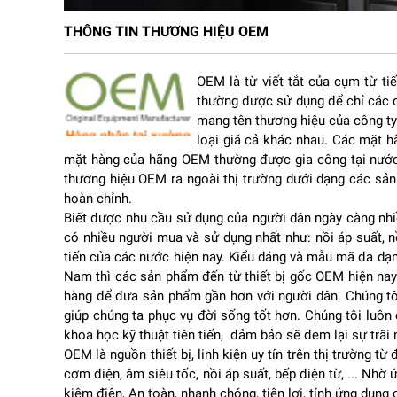
THÔNG TIN THƯƠNG HIỆU OEM
1. Phân tích chi tiết sản phẩm
Thiết kế 3 tầng rộng rãi – Tối ưu không gian nấu
Nồi hấp điện Sudier Size-47cm
được thiết kế với 3 tầng 
OEM là từ viết tắt của cụm từ ti
bị lẫn mùi. Với đường kính lớn 47cm, mỗi tầng đều có kh
thường được sử dụng để chỉ các c
mang tên thương hiệu của công ty
Hải sản: cua, ghẹ, tôm, cá nguyên con
loại giá cả khác nhau. Các mặt 
Thịt: gà, vịt, sườn, giò chả
mặt hàng của hãng OEM thường được gia công tại nước 
Rau củ: bông cải, cà rốt, khoai, ngô
thương hiệu OEM ra ngoài thị trường dưới dạng các sả
Thiết kế tầng chồng giúp tận dụng tối đa diện tích, đặc b
hoàn chỉnh.
Công suất mạnh mẽ 3000W – Hấp nhanh, tiết kiệm thời
Biết được nhu cầu sử dụng của người dân ngày càng nhi
Một trong những điểm nổi bật nhất của sản phẩm chính 
có nhiều người mua và sử dụng nhất như: nồi áp suất, n
tiến của các nước hiện nay. Kiểu dáng và mẫu mã đa dạng
Nước sôi nhanh chỉ trong vài phút
Nam thì các sản phẩm đến từ thiết bị gốc OEM hiện nay
Rút ngắn thời gian chế biến đáng kể
hàng để đưa sản phẩm gần hơn với người dân. Chúng tôi
Thực phẩm chín đều, giữ trọn độ ngọt tự nhiên
giúp chúng ta phục vụ đời sống tốt hơn. Chúng tôi luô
khoa học kỹ thuật tiên tiến, đảm bảo sẽ đem lại sự trãi 
Đây là yếu tố cực kỳ quan trọng với những người bận rộ
OEM là nguồn thiết bị, linh kiện uy tín trên thị trường 
Chất liệu cao cấp – An toàn và bền bỉ
cơm điện, âm siêu tốc, nồi áp suất, bếp điện từ, ... Nhờ
Nồi hấp điện
này được làm từ inox không gỉ cao cấp, man
kiệm điện, An toàn, nhanh chóng, tiện lợi, tính ứng dụng 