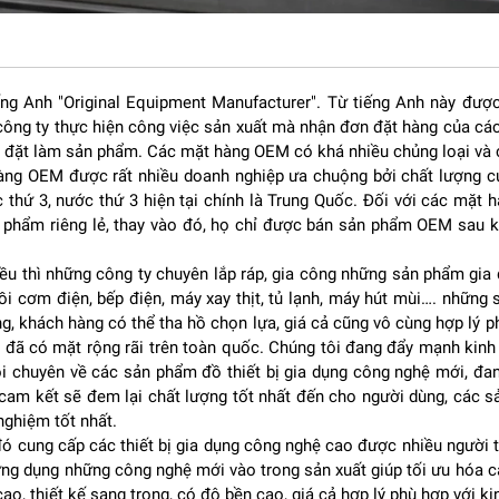
hấp riêng biệt, cho phép bạn chế biến nhiều món ăn cùng lúc mà kh
ếng Anh "Original Equipment Manufacturer". Từ tiếng Anh này được
ông gian rộng rãi, dễ dàng hấp:
ông ty thực hiện công việc sản xuất mà nhận đơn đặt hàng của các
 đặt làm sản phẩm. Các mặt hàng OEM có khá nhiều chủng loại và c
hàng OEM được rất nhiều doanh nghiệp ưa chuộng bởi chất lượng c
thứ 3, nước thứ 3 hiện tại chính là Trung Quốc. Đối với các mặt
n phẩm riêng lẻ, thay vào đó, họ chỉ được bán sản phẩm OEM sau
iệt phù hợp với không gian bếp hiện đại.
 gian
ều thì những công ty chuyên lắp ráp, gia công những sản phẩm gia
là công suất lên đến 3000W. Nhờ đó:
ồi cơm điện, bếp điện, máy xay thịt, tủ lạnh, máy hút mùi…. những
, khách hàng có thể tha hồ chọn lựa, giá cả cũng vô cùng hợp lý p
 đã có mặt rộng rãi trên toàn quốc. Chúng tôi đang đẩy mạnh kin
 chuyên về các sản phẩm đồ thiết bị gia dụng công nghệ mới, đang
n cam kết sẽ đem lại chất lượng tốt nhất đến cho người dùng, các
nghiệm tốt nhất.
n hoặc kinh doanh ăn uống cần tốc độ phục vụ cao.
từ đó cung cấp các thiết bị gia dụng công nghệ cao được nhiều người
 ứng dụng những công nghệ mới vào trong sản xuất giúp tối ưu hóa c
g lại nhiều ưu điểm:
cao, thiết kế sang trọng, có độ bền cao, giá cả hợp lý phù hợp với kin