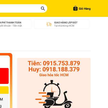
0
Giỏ Hàng
N PHÍ THANH TOÁN
GIAO HÀNG LẮP ĐẶT
ển khoản - Tiền mặt
Tại nhà trong HCM
Tiên: 0915.753.879
Huy: 0918.188.379
Giao hỏa tốc HCM
CM
g