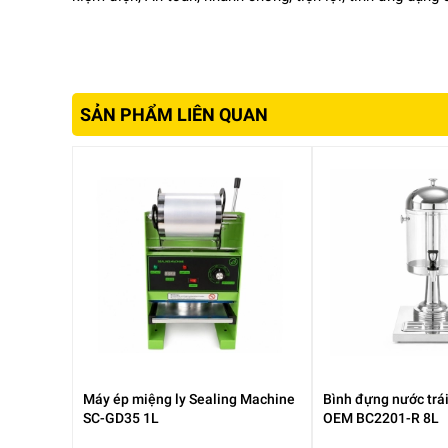
Chịu nhiệt tốt, không biến dạng khi sử dụng lâu dài
Không phản ứng với thực phẩm, đảm bảo an toàn 
Dễ dàng vệ sinh, hạn chế bám bẩn
Ngoài ra, phần đáy nồi được thiết kế dày dặn giúp phân b
SẢN PHẨM LIÊN QUAN
Máy ép miệng ly Sealing Machine
Bình đựng nước trái
SC-GD35 1L
OEM BC2201-R 8L