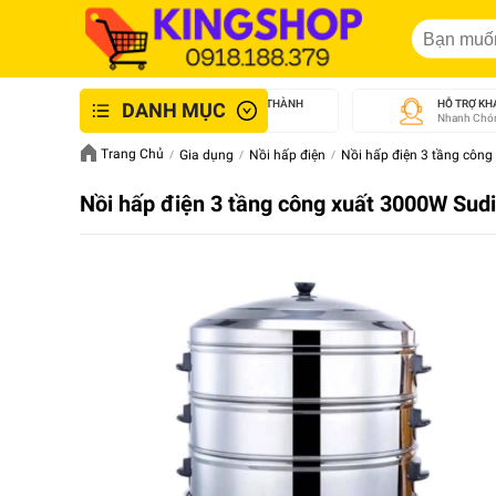
GIAO NHANH NỘI THÀNH
HỖ TRỢ KH
DANH MỤC
An Toàn - Tận Tâm
Nhanh Chón
Trang Chủ
Gia dụng
Nồi hấp điện
Nồi hấp điện 3 tầng công
Nồi hấp điện 3 tầng công xuất 3000W Sud