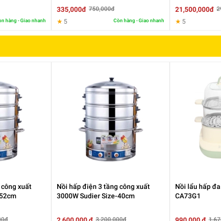
335,000đ
21,500,000đ
750,000đ
2
n hàng - Giao nhanh
★
5
Còn hàng - Giao nhanh
★
5
 công xuất
Nồi hấp điện 3 tầng công xuất
Nồi lẩu hấp đ
-52cm
3000W Sudier Size-40cm
CA73G1
2,600,000 đ
990,000 đ
00đ
3,200,000đ
1,67