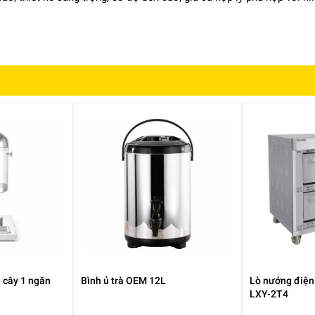
sức khỏe
ổ nhiệt đều, tránh cháy khét.
 cây 1 ngăn
Bình ủ trà OEM 12L
Lò nướng điện
LXY-2T4