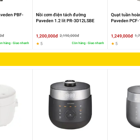
aveden PBF-
Nồi cơm điện tách đường
Quạt tuần hoà
Paveden 1.2 lít PR-3D12LSBE
Paveden PCF
1,200,000đ
1,249,000đ
00đ
2,190,000đ
1,
n hàng - Giao nhanh
★
5
Còn hàng - Giao nhanh
★
5