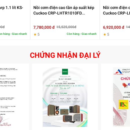
p 1.1 lít KS-
Nồi cơm điện cao tần áp suất kép
Nồi cơm điện c
Cuckoo CRP-LHTR1010FD...
Cuckoo CRP-L
7,780,000 đ
6,920,000 đ
00đ
15,525,000đ
14
n hàng - Giao nhanh
★
5
Còn hàng - Giao nhanh
★
5
CHỨNG NHẬN ĐẠI LÝ