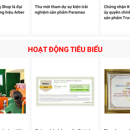
 Shop là đại
Thư mời tham dự sự kiện trải
Chứng nhận Ki
ng hiệu Arber
nghiệm sản phẩm Paramax
ủy quyền chín
 bạn dễ dàng lựa chọn tùy món: Nấu cơm trắng - Nấu nhanh - Nấu ch
sản phẩm Trườ
kiệm thời gian và năng lượng, đặc biệt hữu ích khi bận rộn.
K'sun
HOẠT ĐỘNG TIÊU BIỂU
D18BE
phù hợp cho gia đình từ 4 đến 6 thành viên, tiệc nhỏ tại gia, n
 mà không lãng phí, đồng thời phù hợp để chế biến các món khác