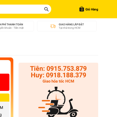
0
Giỏ Hàng
N PHÍ THANH TOÁN
GIAO HÀNG LẮP ĐẶT
ển khoản - Tiền mặt
Tại nhà trong HCM
Tiên: 0915.753.879
Huy: 0918.188.379
Giao hỏa tốc HCM
CM
g