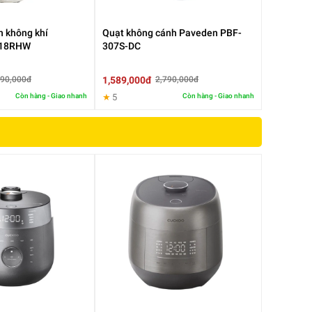
n không khí
Quạt không cánh Paveden PBF-
-18RHW
307S-DC
1,589,000đ
790,000đ
2,790,000đ
Còn hàng - Giao nhanh
★
5
Còn hàng - Giao nhanh