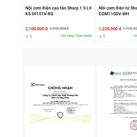
Nồi cơm điện cao tần Sharp 1.5 Lít
Nồi cơm điện tử Shar
KS-IH151V-RG
COM110DV-WH
2,100,000 đ
1,220,000 đ
2,990,000đ
1,720,0
★
5
Còn hàng - Giao nhanh
★
5
Cò
3. Nhiều chế độ nấu được cài sẵn