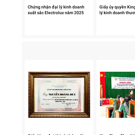
Chứng nhận đại lý kinh doanh
Giấy ủy quyền King
xuất sắc Electrolux năm 2025
lý kinh doanh thươ
Nồi được trang bị nhiều chế độ nấu tự động, giúp
soup - Làm nóng lại. Các chế độ này giúp bạn tiết 
4. Dung tích 1.8 lít – Phù hợp cho gia đình 4-6 người
Với dung tích 1.8 lít,
nồi cơm điện Paveden PR-3
cơm cho bữa trưa/lễ hội nhỏ.
Dung tích này cho phép bạn nấu lượng cơm vừa đủ
ngoài cơm như cháo, hấp bánh, làm súp…