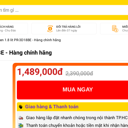
ÁCH HÀNG
ĐỔI TRẢ HÀNG LỖI
MIỄ
g - Chu Đáo
Lên đến 07 ngày
Chuy
en 1.8 lít PR-3D18BE - Hàng chính hãng
BE - Hàng chính hãng
1,489,000đ
2,390,000đ
MUA NGAY
Giao hàng & Thanh toán
Giao hàng lắp đặt nhanh chóng trong nội thành TP.H
Thanh toán chuyển khoản hoặc tiền mặt khi nhận hàn