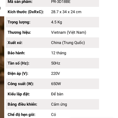
Kích thước (DxRxC):
28.7 x 34 x 24cm
Mã sản phẩm:
PR-3D18BE
Trọng lượng:
4.5 Kg
g
Kích thước (DxRxC):
28.7 x 34 x 24 cm
Thương hiệu:
Vietnam (Việt Nam)
Xuất xứ:
China (Trung Quốc)
Trọng lượng:
4.5 Kg
Bảo hành:
12 tháng
Tần số (Hz):
50Hz
Thương hiệu:
Vietnam (Việt Nam)
Điện áp (V):
220V
Công suất (W):
650W
Xuất xứ:
China (Trung Quốc)
Kiểu lắp đặt:
Để bàn
Bảng điều khiển:
Bảo hành:
Cảm ứng
12 tháng
Chế độ hẹn giờ:
Có
Tần số (Hz):
50Hz
Cảm biến quá nhiệt:
Có
Màu sắc:
Trắng
Điện áp (V):
220V
Dung tích (L):
1.8L
Chất liệu lòng nồi:
Inox 304 cao cấp
Công suất (W):
650W
Chất liệu sản phẩm:
Nhựa
Công nghệ sản phẩm:
Công nghệ nhiệt 3D
Kiểu lắp đặt:
Để bàn
Màn hình hiển thị:
LED
Bảng điều khiển:
Cảm ứng
Kiểu nắp:
Nắp gài
Chế độ hẹn giờ:
Có