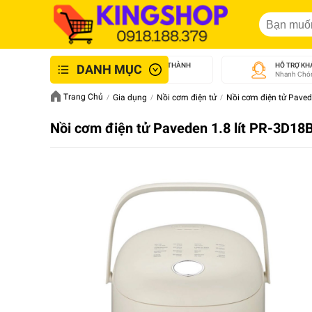
GIAO NHANH NỘI THÀNH
HỖ TRỢ KH
DANH MỤC
An Toàn - Tận Tâm
Nhanh Chón
Trang Chủ
Gia dụng
Nồi cơm điện tử
Nồi cơm điện tử Paved
Nồi cơm điện tử Paveden 1.8 lít PR-3D18