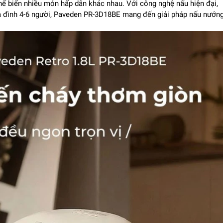
ế biến nhiều món hấp dẫn khác nhau. Với công nghệ nấu hiện đại,
ia đình 4-6 người, Paveden PR-3D18BE mang đến giải pháp nấu nướn