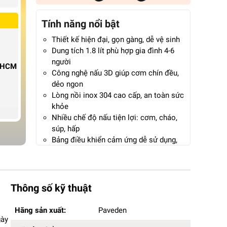
Tính năng nổi bật
Thiết kế hiện đại, gọn gàng, dễ vệ sinh
Dung tích 1.8 lít phù hợp gia đình 4-6
người
P.HCM
Công nghệ nấu 3D giúp cơm chín đều,
dẻo ngon
Lòng nồi inox 304 cao cấp, an toàn sức
khỏe
Nhiều chế độ nấu tiện lợi: cơm, cháo,
súp, hấp
Bảng điều khiển cảm ứng dễ sử dụng,
hiển thị rõ ràng
Giữ ấm ổn định, cơm không khô hay
đổi màu
Bảo hành 12 tháng chính hãng
Thông số kỹ thuật
Hãng sản xuất:
Paveden
Hãng sản xuất:
Paveden
Mã sản phẩm:
PR-3D18BE
gày