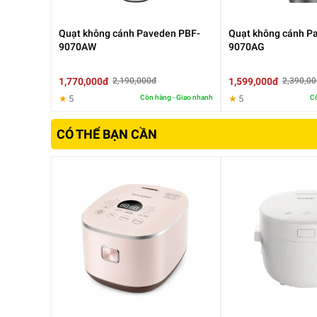
Quạt không cánh Paveden PBF-
Quạt không cánh P
9070AW
9070AG
1,770,000đ
1,599,000đ
2,190,000đ
2,390,0
★
5
Còn hàng - Giao nhanh
★
5
Cò
CÓ THỂ BẠN CẦN