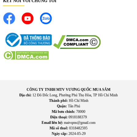
KẾT NỐI VỚI CHÚNG TÔI
CÔNG TY TNHH MTV VƯƠNG QUỐC MUA SẮM
Địa chỉ:
12 Đô Đốc Long, Phường Phú Thọ Hòa, TP Hồ Chí Minh
Thành phố:
Hồ Chí Minh
Quận:
Tân Phú
Mã bưu chính:
70000
Điện thoại:
0918188379
Email liên hệ:
maivqms@gmail.com
Mã số thuế:
0318482595
Ngày cấp:
2024-05-29