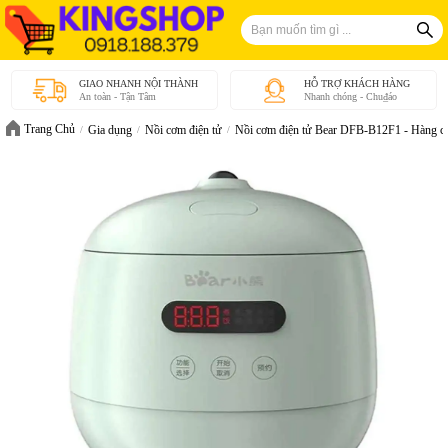
GIAO NHANH NỘI THÀNH
HỖ TRỢ KHÁCH HÀNG
An toàn - Tận Tâm
Nhanh chóng - Chu₫áo
Trang Chủ
Gia dụng
Nồi cơm điện tử
Nồi cơm điện tử Bear DFB-B12F1 - Hàng c