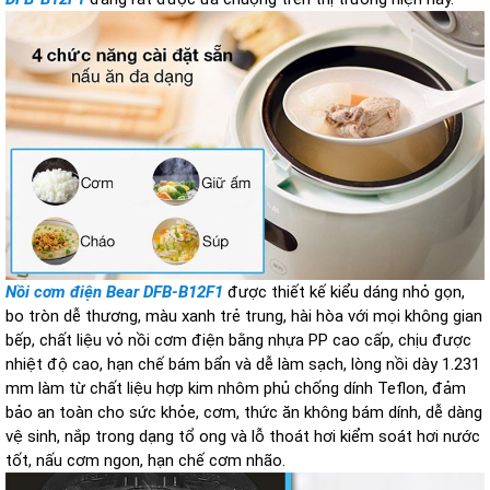
Nồi cơm điện Bear DFB-B12F1
được thiết kế kiểu dáng nhỏ gọn,
bo tròn dễ thương, màu xanh trẻ trung, hài hòa với mọi không gian
bếp, chất liệu vỏ nồi cơm điện bằng nhựa PP cao cấp, chịu được
nhiệt độ cao, hạn chế bám bẩn và dễ làm sạch, lòng nồi dày 1.231
mm làm từ chất liệu hợp kim nhôm phủ chống dính Teflon, đảm
bảo an toàn cho sức khỏe, cơm, thức ăn không bám dính, dễ dàng
vệ sinh, nắp trong dạng tổ ong và lỗ thoát hơi kiểm soát hơi nước
tốt, nấu cơm ngon, hạn chế cơm nhão.