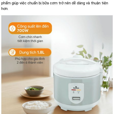
phẩm gi
úp vi
ệc chuẩn bị bữa c
ơm tr
ở n
ên d
ễ d
àng và thu
ận tiện
h
ơn.