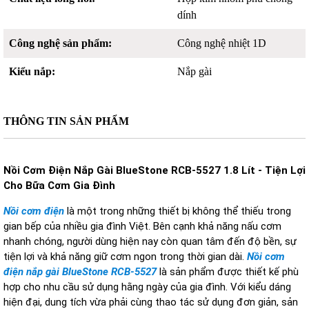
dính
Công nghệ sản phẩm:
Công nghệ nhiệt 1D
Kiểu nắp:
Nắp gài
THÔNG TIN SẢN PHẨM
N
ồi
C
ơm
Đ
i
ện
N
ắp
Gài BlueStone RCB-5527 1.8 Lít - Ti
ện
L
ợi
C
ho
B
ữa
C
ơm
G
ia
Đ
ình
N
ồi c
ơm đi
ện
l
à m
ột trong những thiết bị kh
ông th
ể thiếu trong
gian bếp của nhiều gia
đ
ình Vi
ệt. B
ên c
ạnh khả n
ăng n
ấu c
ơm
nhanh ch
óng, ng
ư
ời d
ùng hi
ện nay c
òn quan tâm
đ
ến
đ
ộ bền, sự
tiện lợi v
à kh
ả n
ăng gi
ữ c
ơm ngon trong th
ời gian d
ài.
N
ồi c
ơm
đi
ện nắp g
ài BlueStone RCB-5527
là s
ản phẩm
đư
ợc thiết kế ph
ù
h
ợp cho nhu cầu sử dụng hằng ng
ày c
ủa gia
đ
ình. V
ới kiểu d
áng
hi
ện
đ
ại, dung t
ích v
ừa phải c
ùng thao tác s
ử dụng
đơn gi
ản, sản