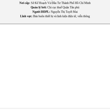
Nơi cấp:
Sở Kế Hoạch Và Đầu Tư Thành Phố Hồ Chí Minh
Quản lý bởi:
Chi cục thuế Quận Tân phú
Người ĐDPL:
Nguyễn Thị Tuyết Mai
Lĩnh vực:
Bán buôn thiết bị và linh kiện điện tử, viễn thông
IV
. Hư
ớng dẫn sử dụng v
à b
ảo quản
Lau kh
ô lòng n
ồi tr
ư
ớc khi
đ
ặt v
ào thân n
ồi
Kh
ông dùng v
ật sắc nhọn vệ sinh l
òng n
ồi
Vệ sinh nồi sau mỗi lần sử dụng
Đ
ặt nồi ở n
ơi kh
ô ráo và thoáng mát
Không
đ
ể n
ư
ớc tiếp x
úc ph
ần
đi
ện