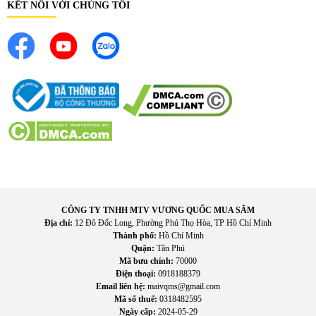
KẾT NỐI VỚI CHÚNG TÔI
III. L
ợi
ích th
ực tế khi sử dụng
Gi
úp n
ấu c
ơm nhanh v
à ti
ện lợi h
ơn
Ph
ù h
ợp cho gia
đ
ình nhi
ều th
ành viên
H
ạn chế t
ình tr
ạng c
ơm ch
áy ho
ặc sống
Giữ c
ơm n
óng lâu h
ơn
D
ễ vệ sinh sau khi sử dụng
Tiết kiệm thời gian chuẩn bị bữa
ăn
Gi
úp gian b
ếp gọn g
àng h
ơn
D
ễ sử dụng với thao t
ác
đơn gi
ản
Ph
ù h
ợp cho nhu cầu nấu c
ơm h
ằng ng
ày
Mang l
ại trải nghiệm sử dụng tiện lợi h
ơn
CÔNG TY TNHH MTV VƯƠNG QUỐC MUA SẮM
Địa chỉ:
12 Đô Đốc Long, Phường Phú Thọ Hòa, TP Hồ Chí Minh
Thành phố:
Hồ Chí Minh
Quận:
Tân Phú
Mã bưu chính:
70000
Điện thoại:
0918188379
Email liên hệ:
maivqms@gmail.com
Mã số thuế:
0318482595
Ngày cấp:
2024-05-29