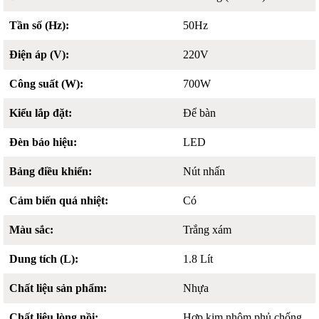
Tần số (Hz):
50Hz
Điện áp (V):
220V
Công suất (W):
700W
Kiểu lắp đặt:
Để bàn
Đèn báo hiệu:
LED
Bảng điều khiển:
Nút nhấn
Cảm biến quá nhiệt:
Có
Màu sắc:
Trắng xám
Dung tích (L):
1.8 Lít
Chất liệu sản phẩm:
Nhựa
Chất liệu lòng nồi:
Hợp kim nhôm phủ chống