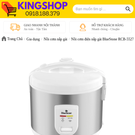
GIAO NHANH NỘI THÀNH
HỖ TRỢ KHÁCH HÀNG
An toàn - Tận Tâm
Nhanh chóng - Chu₫áo
Trang Chủ
Gia dụng
Nồi cơm nắp gài
Nồi cơm điện nắp gài BlueStone RCB-5527 1