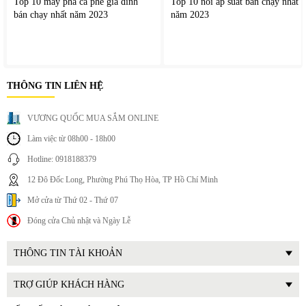
Thuận tiện cho nhu cầu sử dụng hằng ng
ày
Top 10 máy pha cà phê gia đình
Top 10 nồi áp suất bán chạy nhất
bán chạy nhất năm 2023
năm 2023
THÔNG TIN LIÊN HỆ
VƯƠNG QUỐC MUA SẮM ONLINE
Làm việc từ 08h00 - 18h00
Hotline: 0918188379
12 Đô Đốc Long, Phường Phú Thọ Hòa, TP Hồ Chí Minh
Mở cửa từ Thứ 02 - Thứ 07
Đóng cửa Chủ nhật và Ngày Lễ
THÔNG TIN TÀI KHOẢN
TRỢ GIÚP KHÁCH HÀNG