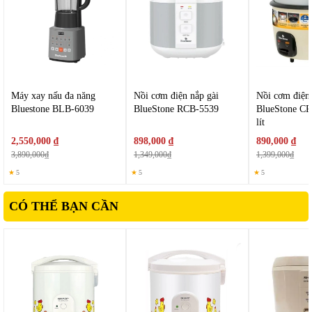
th
ành viên, chu
ẩn bị bữa
ăn h
ằng ng
ày thu
ận tiện h
ơn
, h
ạn
chế phải nấu nhiều lần
, p
h
ù h
ợp cho c
ác b
ữa
ăn gia đ
ình
Máy xay nấu đa năng
Nồi cơm điện nắp gài
Nồi cơm điện 
Bluestone BLB-6039
BlueStone RCB-5539
BlueStone CR
lít
2,550,000 ₫
898,000 ₫
890,000 ₫
3,890,000₫
1,349,000₫
1,399,000₫
★
5
★
5
★
5
CÓ THỂ BẠN CẦN